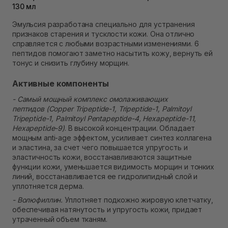
130 мл
Самовывоз Ровно
В наличии
Эмульсия разработана специально для устранения
Самовывоз г. Ровно, ул. Кулика и Гудачека 23 (ТЦ
признаков старения и тусклости кожи. Она отлично
Экватор)
справляется с любыми возрастными изменениями. 6
В наличии
пептидов помогают заметно насытить кожу, вернуть ей
тонус и снизить глубину морщин.
Активные компоненты
- Самый мощный комплекс омолаживающих
пептидов (Copper Tripeptide-1, Tripeptide-1, Palmitoyl
Tripeptide-1, Palmitoyl Pentapeptide-4, Hexapeptide-11,
Hexapeptide-9)
. В высокой концентрации. Обладает
мощным anti-age эффектом, усиливает синтез коллагена
и эластина, за счет чего повышается упругость и
эластичность кожи, восстанавливаются защитные
функции кожи, уменьшается видимость морщин и тонких
линий, восстанавливается ее гидролипидный слой и
уплотняется дерма.
- Волюфиллин.
Уплотняет подкожно жировую клетчатку,
обеспечивая натянутость и упругость кожи, придает
утраченный объем тканям.