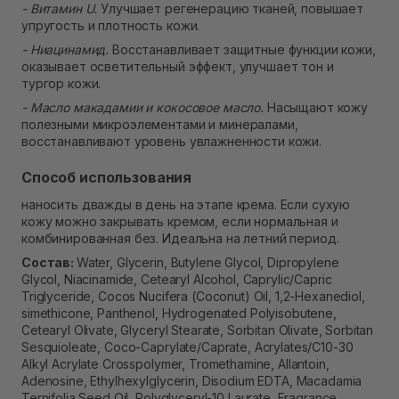
- Витамин U.
Улучшает регенерацию тканей, повышает
упругость и плотность кожи.
- Ниацинамид.
Восстанавливает защитные функции кожи,
оказывает осветительный эффект, улучшает тон и
тургор кожи.
- Масло макадамии и кокосовое масло.
Насыщают кожу
полезными микроэлементами и минералами,
восстанавливают уровень увлажненности кожи.
Способ использования
наносить дважды в день на этапе крема. Если сухую
кожу можно закрывать кремом, если нормальная и
комбинированная без. Идеальна на летний период.
Состав:
Water, Glycerin, Butylene Glycol, Dipropylene
Glycol, Niacinamide, Cetearyl Alcohol, Caprylic/Capric
Triglyceride, Cocos Nucifera (Coconut) Oil, 1,2-Hexanediol,
simethicone, Panthenol, Hydrogenated Polyisobutene,
Cetearyl Olivate, Glyceryl Stearate, Sorbitan Olivate, Sorbitan
Sesquioleate, Coco-Caprylate/Caprate, Acrylates/C10-30
Alkyl Acrylate Crosspolymer, Tromethamine, Allantoin,
Adenosine, Ethylhexylglycerin, Disodium EDTA, Macadamia
Ternifolia Seed Oil, Polyglyceryl-10 Laurate, Fragrance,