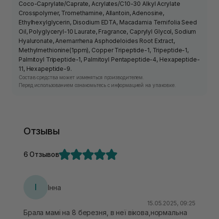
Coco-Caprylate/Caprate, Acrylates/C10-30 Alkyl Acrylate
Crosspolymer, Tromethamine, Allantoin, Adenosine,
Ethylhexylglycerin, Disodium EDTA, Macadamia Ternifolia Seed
Oil, Polyglyceryl-10 Laurate, Fragrance, Caprylyl Glycol, Sodium
Hyaluronate, Anemarrhena Asphodeloides Root Extract,
Methylmethionine(1ppm), Copper Tripeptide-1, Tripeptide-1,
Palmitoyl Tripeptide-1, Palmitoyl Pentapeptide-4, Hexapeptide-
11, Hexapeptide-9.
Состав средства может изменяться производителем.
Перед использованием ознакомьтесь с информацией на упаковке.
Отзывы
6 Отзывов
І
Інна
15.05.2025, 09:25
Брала мамі на 8 березня, в неї вікова,нормальна