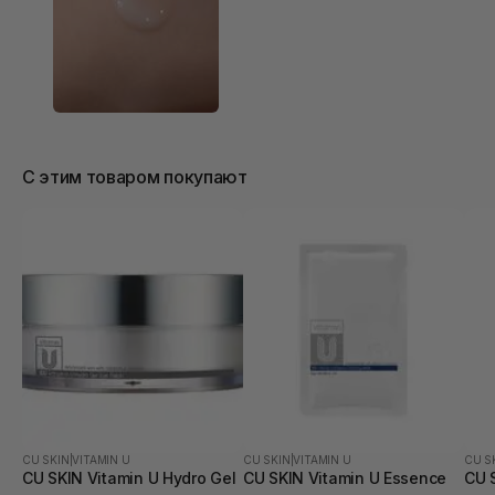
додатково
С этим товаром покупают
CU SKIN
|
VITAMIN U
CU SKIN
|
VITAMIN U
CU S
CU SKIN Vitamin U Hydro Gel
CU SKIN Vitamin U Essence
CU 