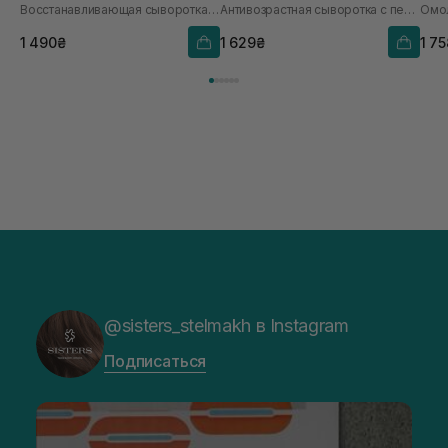
Восстанавливающая сыворотка с молекулами ДНК и розовыми пептидами
Антивозрастная сыворотка с пептидами меди
1 490₴
1 629₴
1 7
@sisters_stelmakh в Instagram
Подписаться