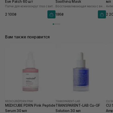
Eye Patch 60 шт
Soothing Mask
мл
Патчи для кожи вокруг глаз с витамином U и пептидами
Восстанавливающая маска с витамином U
2 100₴
186₴
2 2
Вам также понравится
MEDICUBE
|
PDRN PINK
TRANSPARENT-LAB
CU S
MEDICUBE PDRN Pink Peptide
TRANSPARENT-LAB Cu-GF
CU S
Serum 30 мл
Solution 30 мл
Amp