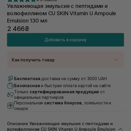
Увлажняющая эмульсия с пептидами и
волюфиллином CU SKIN Vitamin U Ampoule
Emulsion 130 мл
2 466₴
Добавить в корзину
Как получить товар
Доставка Новой Почтой
В наличии
Бесплатная
доставка на сумму от 3000 UAH
Самовывоз г. Луцк, Винниченка 4
Безопасная
и быстрая оплата картой на сайте
В наличии
Только
сертифицированная продукция
от
Самовывоз г. Львов, ул. Академика Подстригача,
официальных партнеров
1В (Duck's Lake)
Персональная
система бонусов
, лояльности и
В наличии
скидок
Самовывоз Львов (Ивана Франко 36)
В наличии
Описание Увлажняющая эмульсия с пептидами и
Самовывоз г. Львов ул. Степана Бандеры 43
волюфиллином CU SKIN Vitamin U Ampoule Emulsion
В наличии