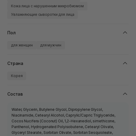
Кожа лица с нарушенным микробиомом
Увлажняющие сыворотки для лица
Пол
для женщин
для мужчин
Страна
Корея
Состав
Water, Glycerin, Butylene Glycol, Dipropylene Glycol,
Niacinamide, Cetearyl Alcohol, Caprylic/Capric Triglyceride,
Cocos Nucifera (Coconut) Oil, 1,2-Hexanediol, simethicone,
Panthenol, Hydrogenated Polyisobutene, Cetearyl Olivate,
Glyceryl Stearate, Sorbitan Olivate, Sorbitan Sesquioleate,