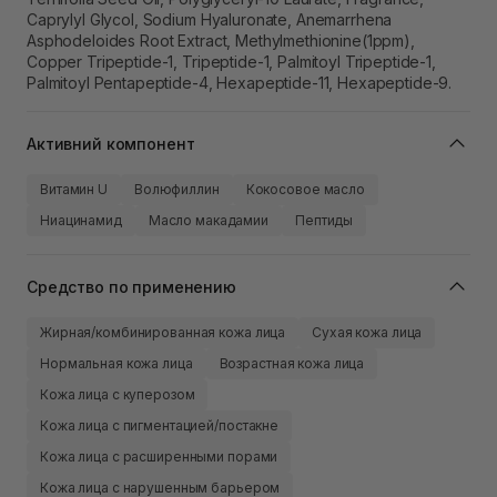
Caprylyl Glycol, Sodium Hyaluronate, Anemarrhena
Asphodeloides Root Extract, Methylmethionine(1ppm),
Copper Tripeptide-1, Tripeptide-1, Palmitoyl Tripeptide-1,
Palmitoyl Pentapeptide-4, Hexapeptide-11, Hexapeptide-9.
Активний компонент
Витамин U
Волюфиллин
Кокосовое масло
Ниацинамид
Масло макадамии
Пептиды
Средство по применению
Жирная/комбинированная кожа лица
Сухая кожа лица
Нормальная кожа лица
Возрастная кожа лица
Кожа лица с куперозом
Кожа лица с пигментацией/постакне
Кожа лица с расширенными порами
Кожа лица с нарушенным барьером