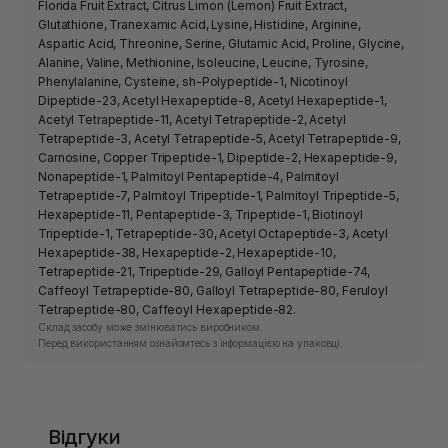
Florida Fruit Extract, Citrus Limon (Lemon) Fruit Extract,
Glutathione, Tranexamic Acid, Lysine, Histidine, Arginine,
Aspartic Acid, Threonine, Serine, Glutamic Acid, Proline, Glycine,
Alanine, Valine, Methionine, Isoleucine, Leucine, Tyrosine,
Phenylalanine, Cysteine, sh-Polypeptide-1, Nicotinoyl
Dipeptide-23, Acetyl Hexapeptide-8, Acetyl Hexapeptide-1,
Acetyl Tetrapeptide-11, Acetyl Tetrapeptide-2, Acetyl
Tetrapeptide-3, Acetyl Tetrapeptide-5, Acetyl Tetrapeptide-9,
Carnosine, Copper Tripeptide-1, Dipeptide-2, Hexapeptide-9,
Nonapeptide-1, Palmitoyl Pentapeptide-4, Palmitoyl
Tetrapeptide-7, Palmitoyl Tripeptide-1, Palmitoyl Tripeptide-5,
Hexapeptide-11, Pentapeptide-3, Tripeptide-1, Biotinoyl
Tripeptide-1, Tetrapeptide-30, Acetyl Octapeptide-3, Acetyl
Hexapeptide-38, Hexapeptide-2, Hexapeptide-10,
Tetrapeptide-21, Tripeptide-29, Galloyl Pentapeptide-74,
Caffeoyl Tetrapeptide-80, Galloyl Tetrapeptide-80, Feruloyl
Tetrapeptide-80, Caffeoyl Hexapeptide-82.
Склад засобу може змінюватись виробником.
Перед використанням ознайомтесь з інформацією на упаковці.
Відгуки