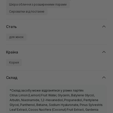
Шкіра обличчя з розширеними порами
Сироватки від постакне
Стать
для жінок
Країна
Корея
Склад
*Склад засобу може відрізнятися у різних партіях
Citrus Limon (Lemon) Fruit Water, Glycerin, Butylene Glycol,
Arbutin, Niacinamide, 1,2-Hexanediol, Propanediol, Pentylene
Glycol, Panthenol, Betaine, Sodium Hyaluronate, Pinus Sylvestris
Leaf Extract, Cocos Nucifera (Coconut) Fruit Extract, Gardenia