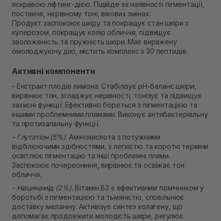
Немає в наявності!
яскравою ліфтинг-дією. Підійде за наявності пігментації,
Самовивіз м. Рівне, вул. Кулика і Гудачека 23 (ТЦ
постакне, нерівному тоні, вікових змінах.
Екватор)
Продукт заспокоює шкіру та покращує стан шкіри з
Немає в наявності!
куперозом, покращує колір обличчя, підвищує
зволоженість та пружність шкіри. Має виражену
омолоджуючу дію, містить комплекс з 30 пептидів.
Активні компоненти
- Екстракт плодів лимона. Стабілізує pH-баланс шкіри,
вирівнює тон, згладжує нерівності, тонізує та підвищує
захисні функції. Ефективно бореться з пігментацією та
іншими проблемними плямами. Виконує антибактеріальну
та протизапальну функції.
- Глутатіон (5%).
Амінокислота з потужними
відбілюючими здібностями, з легкістю та короткі терміни
освітлює пігментацію та інші проблемні плями.
Заспокоює почервоніння, вирівнює та освіжає тон
обличчя.
- Ніацинамід (2%).
Вітамін В3 є ефективним помічником у
боротьбі з пігментацією та тьмяністю, сповільнює
доставку меланіну. Активізує синтез колагену, що
допомагає продовжити молодість шкіри, регулює