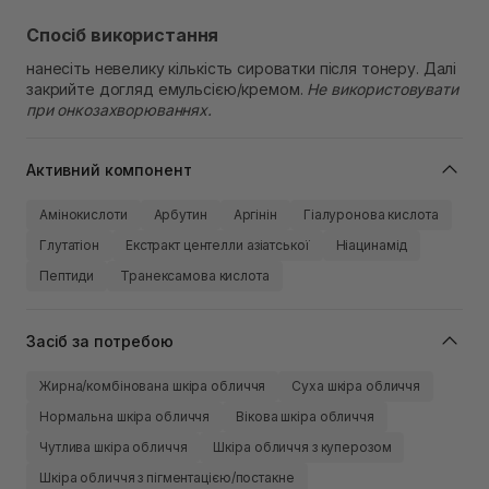
Спосіб використання
нанесіть невелику кількість сироватки після тонеру. Далі
закрийте догляд емульсією/кремом.
Не використовувати
при онкозахворюваннях.
Активний компонент
Амінокислоти
Арбутин
Аргінін
Гіалуронова кислота
Глутатіон
Екстракт центелли азіатської
Ніацинамід
Пептиди
Транексамова кислота
Засіб за потребою
Жирна/комбінована шкіра обличчя
Суха шкіра обличчя
Нормальна шкіра обличчя
Вікова шкіра обличчя
Чутлива шкіра обличчя
Шкіра обличчя з куперозом
Шкіра обличчя з пігментацією/постакне