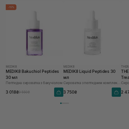
-15%
MEDIK8
MEDIK8
THER
MEDIK8 Bakuchiol Peptides
MEDIK8 Liquid Peptides 30
THE
30 мл
мл
Tre
Пептидна сироватка з бакучіолом
Сироватка з пептидним комплексом
3 018₴
3 750₴
2 4
3 550₴