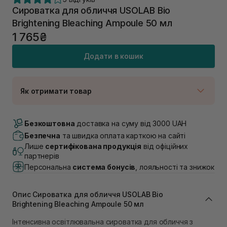
Сироватка для обличчя USOLAB Bio
Brightening Bleaching Ampoule 50 мл
1 765₴
Додати в кошик
Як отримати товар
Доставка Новою Поштою
Немає в наявності!
Безкоштовна
доставка на суму від 3000 UAH
Самовивіз м. Луцьк, вул. Винниченка 4
Безпечна
та швидка оплата карткою на сайті
В наявності
Лише
сертифікована продукція
від офіційних
Самовивіз м. Львів, вул. Академіка Підстригача, 1В
партнерів
(Duck’s Lake)
Персональна
система бонусів
, лояльності та знижок
Немає в наявності!
Самовивіз м. Львів, вул. Івана Франка 36
Немає в наявності!
Опис Сироватка для обличчя USOLAB Bio
Самовивіз м. Львів, вул. Степана Бандери 45
Brightening Bleaching Ampoule 50 мл
Немає в наявності!
Самовивіз м. Рівне, вул. 16-го Липня, 15
Інтенсивна освітлювальна сироватка для обличчя з