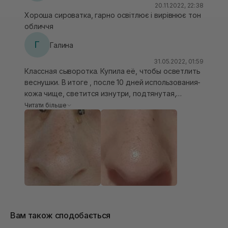
20.11.2022, 22:38
Хороша сироватка, гарно освітлює і вирівнює тон
обличчя
Г
Галина
31.05.2022, 01:59
Классная сыворотка. Купила её, чтобы осветлить
веснушки. В итоге , после 10 дней использования-
кожа чище, светится изнутри, подтянутая,
рельеф кожи более гладкий стал и веснушки тоже
Читати більше
осветлились) на фото результат 10-ти дней.
Вам також сподобається