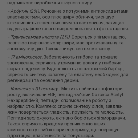
надлишкове вироблення шкірного жиру.
- Арбутин (2%)
. Речовина з потужними антиоксидантами
властивостями, освітлює шкіру обличчя, зменшує
інтенсивність пігментних плям та ластовиння, захищає
від ультрафіолетового випромінювання та фотостаріння.
- Транексамова кислота (2%)
. Бореться з пігментацією,
освітлює і вирівнює колір шкіри, має протизапальну та
зволожуючу дію. Також знижує синтез меланіну.
- 17 амінокислот.
Забезпечують глибоке та тривале
зволоження, сприяють утриманню вологи у глибоких
шарах епідермісу. Відновлюють пошкоджений бар'єр,
сприяють синтезу колагену та еластину необхідних для
регенерації та оновлення дерми.
- Комплекс з 31 пептиду .
Містить найсильніші фактори
росту, включаючи EGF, пептид «м'який ботокс» Acetyl
Hexapeptide-8, пептиди, спрямовані на роботу з
набряклістю. Комплекс сприяє синтезу білків, завдяки
яким повертається гладкість, пружність та молодість.
Пептиди зволожують, активно борються зі зморшками.
Також сприяють кращому проникненню інших
компонентів у глибші шари епідермісу, що покращує
гідратацію, еластичність та тонус шкіри.