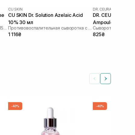
CU SKIN
DR. CEURACLE
ne
CU SKIN Dr. Solution Azelaic Acid
DR. CEURACLE Aze
10% 30 мл
Ampoule 30 мл
Сыворотка с азелаиновой кислотой 15% и глутатиона
Противовоспалительная сыворотка с азелаиновой кислотой
1 116₴
825₴
-40%
-40%