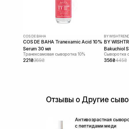
COS DE BAHA
BY WISHTREN
COS DE BAHA Tranexamic Acid 10%
BY WISHTR
Serum 30 мл
Bakuchiol 
Транексамовая сыворотка 10%
Сыворотка 
221₴
369₴
356₴
445₴
Отзывы о Другие сыво
Антивозрастная сывор
с пептидами меди