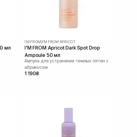
I'M FROM
|
I'M FROM APRICOT
50 мл
I'M FROM Apricot Dark Spot Drop
Ampoule 50 мл
й
Ампула для устранения темных пятен с
абрикосом
1 190₴