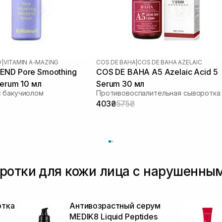
D
|
VITAMIN A-MAZING
COS DE BAHA
|
COS DE BAHA AZELAIC
END Pore Smoothing
COS DE BAHA A5 Azelaic Acid 5
Serum 10 мл
Serum 30 мл
с бакучиолом
403₴
575₴
ротки для кожи лица с нарушенны
отка
Антивозрастный серум
MEDIK8 Liquid Peptides