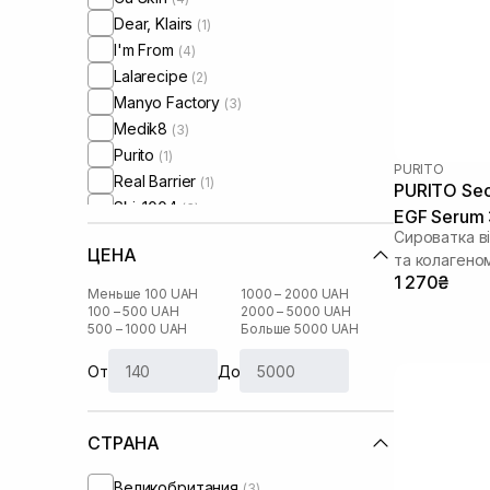
Dear, Klairs
(1)
I'm From
(4)
Lalarecipe
(2)
Manyo Factory
(3)
Medik8
(3)
Purito
(1)
PURITO
Real Barrier
(1)
PURITO Seo
Skin1004
(3)
EGF Serum 
Theramid
(3)
Сироватка в
ЦЕНА
Transparent-Lab
та колагено
(2)
1 270₴
UIQ
(2)
Меньше 100 UAH
1000 – 2000 UAH
Usolab
100 – 500 UAH
2000 – 5000 UAH
(1)
500 – 1000 UAH
Больше 5000 UAH
От
До
СТРАНА
Великобритания
(3)