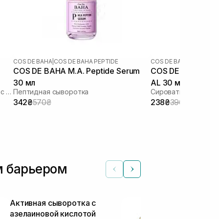
COS DE BAHA
|
COS DE BAHA PEPTIDE
COS DE BAHA
COS DE BAHA M.A. Peptide Serum
COS DE BAHA A-Arbutin 5% Licorice
30 мл
AL 30 мл
Противовоспалительная сыворотка с азелаиновой кислотой
Пептидная сыворотка
342₴
570₴
238₴
396₴
м барьером
Активная сыворотка с
Антиоксида
азелаиновой кислотой
сыворотка с