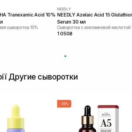
NEEDLY
HA Tranexamic Acid 10%
NEEDLY Azelaic Acid 15 Glutathio
мл
Serum 30 мл
вая сыворотка 10%
1 050₴
рії Другие сыворотки
-30%