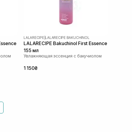
LALARECIPE
|
LALARECIPE BAKUCHINOL
Essence
LALARECIPE Bakuchinol First Essence
155 мл
иолом
Увлажняющая эссенция с бакучиолом
1 150₴