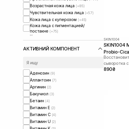
Возрастная кожа лица
(+85)
Чувствительная кожа лица
(+57)
Кожа лица с куперозом
(+45)
Кожа лица с пигментацией/
постакне
(+75)
Кожа лица с расширенными порами
SKIN1004
(+40)
SKIN1004 M
Кожа лица с нарушенным
АКТИВНИЙ КОМПОНЕНТ
Probio-Cic
барьером
Восстановит
Кожа лица с нарушенным
сыворотка с
микробиомом
(+28)
890₴
Сыворотки от комедонов
(+11)
Аденозин
(9)
Сыворотки от постакне
(+28)
Аллантоин
(7)
Увлажняющие сыворотки для лица
Аргинин
(2)
(+1)
Бакучиол
(3)
Сыворотки для массажа лица
(+1)
Бетаин
(4)
Витамин Е
(2)
Витамин C
(4)
Витамин U
(2)
Витамин К
(3)