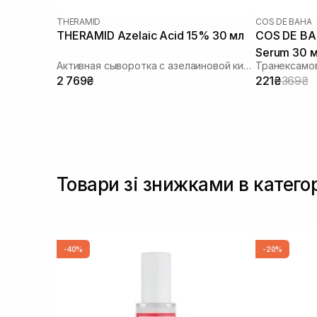
Токоферол
(3)
THERAMID
COS DE BAHA
Транексамова кислота
(2)
THERAMID Azelaic Acid 15% 30 мл
COS DE BA
Трипептид меди
(1)
Serum 30 
Чайное дерево
(1)
Активная сыворотка с азелаиновой кислотой
Транексамо
2 769₴
221₴
369₴
Товари зі знижками в катего
-40%
-20%