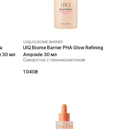
UIQ
|
UIQ BIOME BARRIER
a
UIQ Biome Barrier PHA Glow Refining
e 30 мл
Ampoule 30 мл
Сыворотка с глюконолактоном
1 040₴