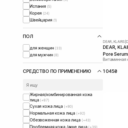
Испания
(5)
Корея
(24)
Швейцария
(1)
ПОЛ
DEAR, KLAIRS
|
D
DEAR, KLAI
для женщин
(33)
Pore Serum
для мужчин
(8)
Витаминная
1 045₴
СРЕДСТВО ПО ПРИМЕНЕНИЮ
Жирная/комбинированная кожа
лица
(+87)
Сухая кожа лица
(+80)
Нормальная кожа лица
(+92)
Обезвоженная кожа лица
(+43)
Проблемная кожа /акне лица
(+39)