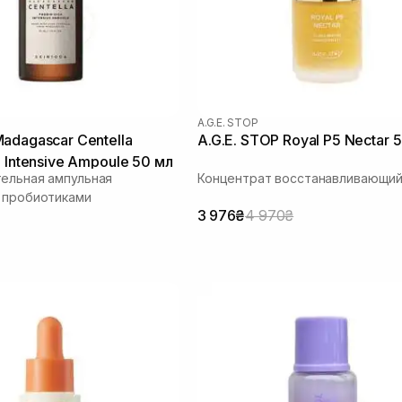
A.G.E. STOP
adagascar Centella
A.G.E. STOP Royal P5 Nectar 
a Intensive Ampoule 50 мл
ельная ампульная
Концентрат восстанавливающи
 пробиотиками
3 976₴
4 970₴