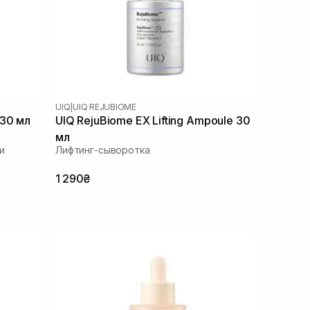
UIQ
|
UIQ REJUBIOME
 30 мл
UIQ RejuBiome EX Lifting Ampoule 30
мл
и
Лифтинг-сыворотка
1 290₴