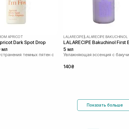
FROM APRICOT
LALARECIPE
|
LALARECIPE BAKUCHINOL
ricot Dark Spot Drop
LALARECIPE Bakuchinol First 
 мл
5 мл
устранения темных пятен с
Увлажняющая эссенция с бакуч
140₴
Показать больше