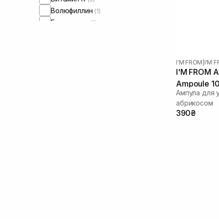
Волюфиллин
(1)
Гомамелис
(2)
Гиалуроновая кислота
(11)
Гидролизованный коллаген
(1)
Гидролизованный шелк
(1)
I'M FROM
|
I'M 
Глицерин
(2)
I'M FROM Ap
Глюконолактон
(2)
Ampoule 10
Глутатион
Ампула для 
(1)
абрикосом
Экзосомы
(1)
390₴
Экстракт гриба тремеллы
(2)
Экстракт женьшеня
(1)
Экстракт моринги
(1)
Экстракт портулака
(2)
Экстракт центеллы азиатской
(8)
Экстракт хаутунии
(1)
Эктоин
(3)
Керамиды
(9)
Коллаген
(3)