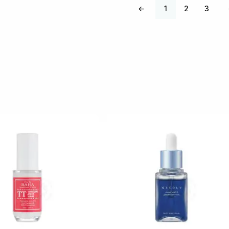
←
1
2
3