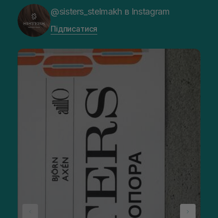
@sisters_stelmakh в Instagram
Підписатися