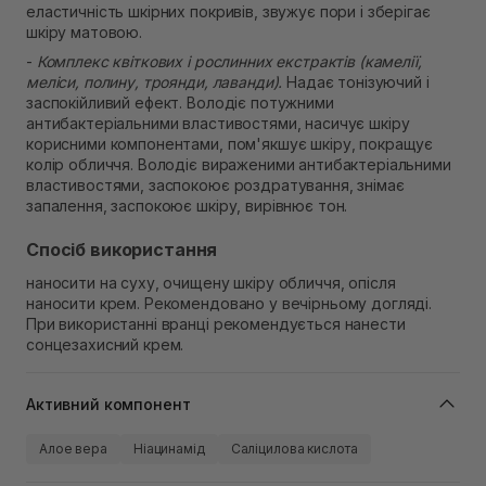
еластичність шкірних покривів, звужує пори і зберігає
шкіру матовою.
-
Комплекс квіткових і рослинних екстрактів (камелії,
меліси, полину, троянди, лаванди).
Надає тонізуючий і
заспокійливий ефект. Володіє потужними
антибактеріальними властивостями, насичує шкіру
корисними компонентами, пом'якшує шкіру, покращує
колір обличчя. Володіє вираженими антибактеріальними
властивостями, заспокоює роздратування, знімає
запалення, заспокоює шкіру, вирівнює тон.
Спосіб використання
наносити на суху, очищену шкіру обличчя, опісля
наносити крем. Рекомендовано у вечірньому догляді.
При використанні вранці рекомендується нанести
сонцезахисний крем.
Активний компонент
Алое вера
Ніацинамід
Саліцилова кислота