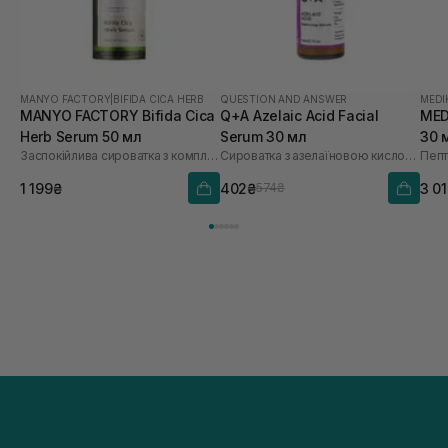
MANYO FACTORY
|
BIFIDA CICA HERB
QUESTION AND ANSWER
MEDI
MANYO FACTORY Bifida Cica
Q+A Azelaic Acid Facial
MED
Herb Serum 50 мл
Serum 30 мл
30 
Заспокійлива сироватка з комплексом центели і біфідобактеріями
Сироватка з азелаїновою кислотою
Пепт
1 199₴
402₴
3 0
574₴