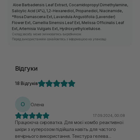
Aloe Barbadensis Leaf Extract, Cocamidopropyl Dimethylamine,
Salicylic Acid (4%), 1,2-Hexanediol, Propanediol, Niacinamide,
*Rosa Damascena Ext, Lavandula Angustifolia (Lavender)
Flower Ext, Camellia Sinensis Leaf Ext, Melissa Officinalis Leaf
Ext, Artemisia Vulgaris Ext, Hydroxyethylcellulose.
Склад засобу може змінюватись виробником.
Перед використанням ознайомтесь з інформацією на упаковці.
Відгуки
18 Відгуків
О
Олена
17.09.2024, 00:08
Працююча сироватка. Для моєї комбо реактивної
шкіри з куперозом підійшла навіть для частого
вечірнього використання. Текстура гелева