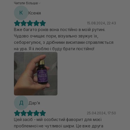
водичка, неолійна. Моя чутлива шкіра витримує,
Читати більше
наношу після тоніку на сухе обличчя,
К
Ксенія
дискомфорту не відчуваю, швидко поглинається і
закриваю кремом. на ранок - значно стихші
15.08.2024, 22:43
запалення. в комбінації з азелаїнокю цього ж
Вже багато років вона постійно в моїй рутині.
бренду в ранковій рутині - за тиждень значно
Чудово очищає пори, візуально звужує їх,
підсохші запалення і менше почервонінь. для
себорегулює, з дрібними висипами справляється
сухої шкіри може підсушувати - можливо краще
на ура. Я іі люблю і буду брати постійно!
зонально за необхідністю використовувати +
закривати плотнішим кремом.
Д
Дарʼя
25.04.2024, 17:50
Цей засіб - мій особистий фаворит для моєї
проблемної не чутливої шкіри. Це вже друга