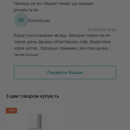
Наношу на ніч. Надалі чекаю ще кращих
результатів.
Ю
Юлія Козак
21.08.2021, 10:50
Користуюся майже місяць. Використовую на ніч
через день (вранці обов’язково спф). Висвітлює
чорні цятки , підсушує прищики, але при цьому
немає шелушінь. Не має липкості, швидко
Читати більше
вписується шкірою. Після використання на ранок
шкіра виглядає дуже гарно, забирає незначні
Показати більше
почервоніння. Продукт сподобався.
З цим товаром купують
-40%