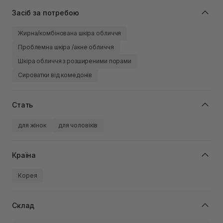
Засіб за потребою
Жирна/комбінована шкіра обличчя
Проблемна шкіра /акне обличчя
Шкіра обличчя з розширеними порами
Сироватки від комедонів
Стать
для жінок
для чоловіків
Країна
Корея
Склад