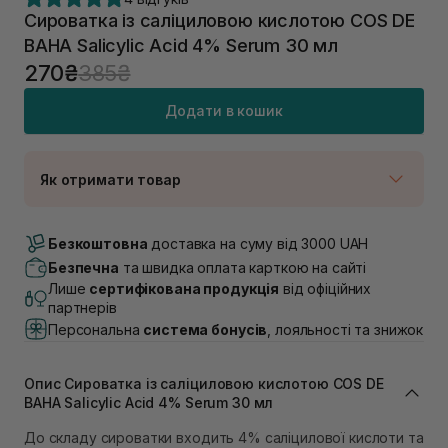
Сироватка із саліциловою кислотою COS DE
BAHA Salicylic Acid 4% Serum 30 мл
270₴
385₴
Додати в кошик
Як отримати товар
Доставка Новою Поштою
В наявності
Безкоштовна
доставка на суму від 3000 UAH
Самовивіз м. Луцьк, вул. Винниченка 4
Безпечна
та швидка оплата карткою на сайті
В наявності
Лише
сертифікована продукція
від офіційних
Самовивіз м. Львів, вул. Академіка Підстригача, 1В
партнерів
(Duck’s Lake)
Персональна
система бонусів
, лояльності та знижок
Немає в наявності!
Самовивіз м. Львів, вул. Івана Франка 36
В наявності
Опис Сироватка із саліциловою кислотою COS DE
Самовивіз м. Львів, вул. Степана Бандери 45
BAHA Salicylic Acid 4% Serum 30 мл
В наявності
До складу сироватки входить 4% саліцилової кислоти та
Самовивіз м. Рівне, вул. 16-го Липня, 15