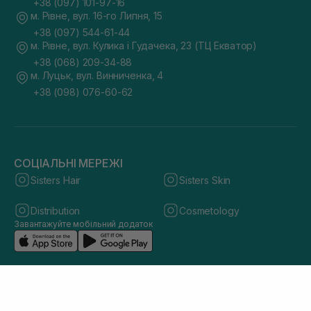
+38 (097) 101-97-16
м. Рівне, вул. 16-го Липня, 15
+38 (097) 544-61-44
м. Рівне, вул. Кулика і Гудачека, 23 (ТЦ Екватор)
+38 (068) 209-34-88
м. Луцьк, вул. Винниченка, 4
+38 (098) 076-60-62
СОЦІАЛЬНІ МЕРЕЖІ
Sisters Hair
Sisters Skin
Distribution
Cosmetology
Завантажуйте мобільний додаток