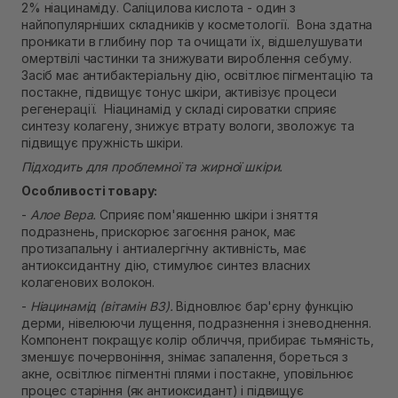
2% ніацинаміду. Саліцилова кислота - один з
В наявності
найпопулярніших складників у косметології. Вона здатна
Самовивіз м. Рівне, вул. Кулика і Гудачека 23 (ТЦ
проникати в глибину пор та очищати їх, відшелушувати
Екватор)
омертвілі частинки та знижувати вироблення себуму.
В наявності
Засіб має антибактеріальну дію, освітлює пігментацію та
постакне, підвищує тонус шкіри, активізує процеси
регенерації. Ніацинамід у складі сироватки сприяє
синтезу колагену, знижує втрату вологи, зволожує та
підвищує пружність шкіри.
Підходить для проблемної та жирної шкіри.
Особливості товару:
-
Алое Вера.
Сприяє пом'якшенню шкіри і зняття
подразнень, прискорює загоєння ранок, має
протизапальну і антиалергічну активність, має
антиоксидантну дію, стимулює синтез власних
колагенових волокон.
-
Ніацинамід (вітамін В3).
Відновлює бар'єрну функцію
дерми, нівелюючи лущення, подразнення і зневоднення.
Компонент покращує колір обличчя, прибирає тьмяність,
зменшує почервоніння, знімає запалення, бореться з
акне, освітлює пігментні плями і постакне, уповільнює
процес старіння (як антиоксидант) і підвищує