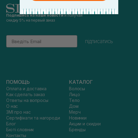
Подпишись на наши новости
и получай
скидку 5% на первый заказ
Email
підписатись
ПОМОЩЬ
КАТАЛОГ
Оплата и доставка
Волосы
Как сделать заказ
Лицо
Ответы на вопросы
Тело
О нас
Дом
ЗМІ про нас
Мерч
Сертифікати та нагороди
Новинки
Блог
Акции и скидки
Бюті словник
Бренды
Контакты