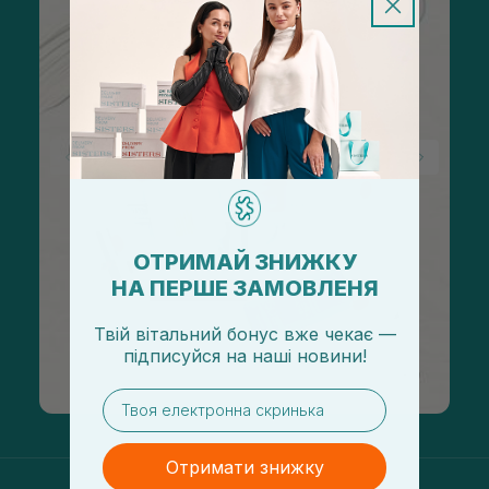
ОТРИМАЙ ЗНИЖКУ
НА ПЕРШЕ ЗАМОВЛЕНЯ
Твій вітальний бонус вже чекає —
підписуйся
на
наші новини!
email
Отримати знижку