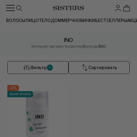
ВОЛОСЫ
ЛИЦО
ТЕЛО
ДОМ
МЕРЧ
НОВИНКИ
БЕСТСЕЛЛЕРЫ
АКЦ
INO
|
|
Интернет магазин косметики
Бренды
INO
Фильтр
Сортировать
1
-50%
ВЫБОР ОКСАНЫ