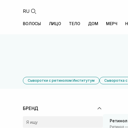
RU
ВОЛОСЫ
ЛИЦО
ТЕЛО
ДОМ
МЕРЧ
Н
Сыворотки с ретинолом Институтум
Сыворотка с
БРЕНД
Ретинол
Ретинол — 