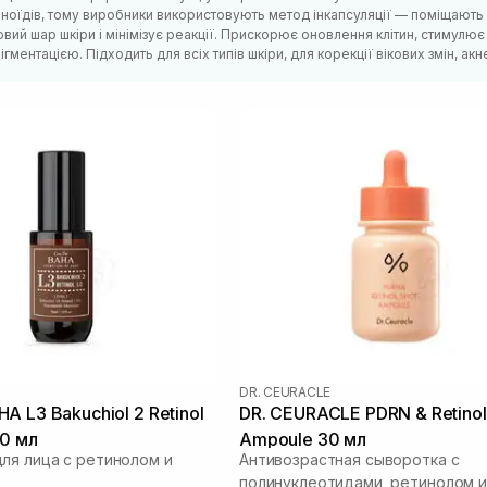
ноїдів, тому виробники використовують метод інкапсуляції — поміщають
вий шар шкіри і мінімізує реакції. Прискорює оновлення клітин, стимулю
ігментацією. Підходить для всіх типів шкіри, для корекції вікових змін, акне
DR. CEURACLE
ol 2 Retinol
DR. CEURACLE PDRN & Retinol
30 мл
Ampoule 30 мл
ля лица с ретинолом и
Антивозрастная сыворотка с
полинуклеотидами, ретинолом и