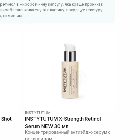
 ретинол в жиророзчинну капсулу, яка краще проникає
є вироблення колагену та еластину, покращує текстуру,
, пігментації.
INSTYTUTUM
 Shot
INSTYTUTUM X-Strength Retinol
Serum NEW 30 мл
Концентрированный антиэйдж-серум с
ретиноидом