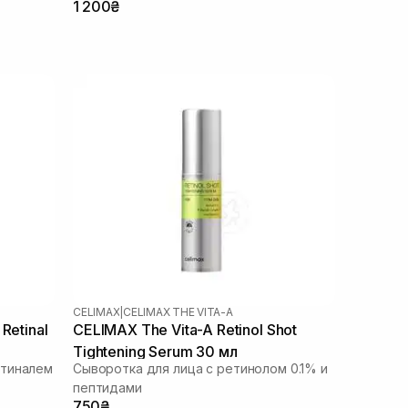
1 200₴
CELIMAX
|
CELIMAX THE VITA-A
Retinal
CELIMAX The Vita-A Retinol Shot
Tightening Serum 30 мл
етиналем
Сыворотка для лица с ретинолом 0.1% и
пептидами
750₴