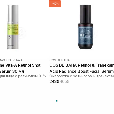
-40%
MAX THE VITA-A
COS DE BAHA
e Vita-A Retinol Shot
COS DE BAHA Retinol & Tranexam
 Serum 30 мл
Acid Radiance Boost Facial Serum
Сыворотка для лица с ретинолом 0.1% и пептидами
30 мл
243₴
405₴