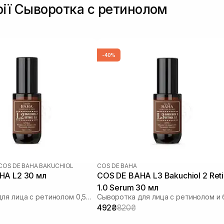
рії Сыворотка с ретинолом
-40%
COS DE BAHA BAKUCHIOL
COS DE BAHA
COS DE BAHA L2 30 мл
COS DE BAHA L3 Bakuchiol 2 Retinol
1.0 Serum 30 мл
Сыворотка для лица с ретинолом 0,5% и бакучиолом 2%
492₴
820₴