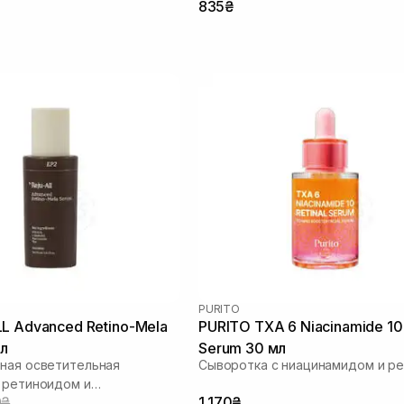
835₴
ой кислотой
PURITO
L Advanced Retino-Mela
PURITO TXA 6 Niacinamide 10 
мл
Serum 30 мл
ная осветительная
Сыворотка с ниацинамидом и р
 ретиноидом и
0₴
1 170₴
ой кислотой