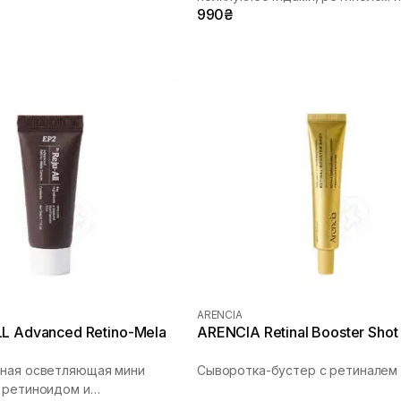
990₴
спикулами
ARENCIA
L Advanced Retino-Mela
ARENCIA Retinal Booster Shot
тная осветляющая мини
Сыворотка-бустер с ретиналем
 ретиноидом и