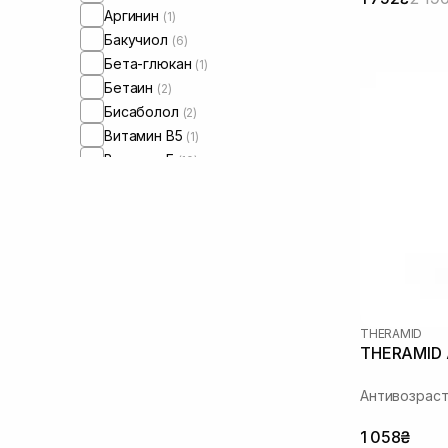
Аргинин
(1)
Бакучиол
(6)
Бета-глюкан
(1)
Бетаин
(2)
Бисаболол
(2)
Витамин B5
(1)
Витамин Е
(10)
Витамин C
(1)
Гиалуроновая кислота
(11)
Глицерин
(4)
Экстракт лаванды
(1)
Экстракт розы
(1)
Экстракт центеллы азиатской
(3)
Эктоин
(1)
THERAMID
Зеленый чай
THERAMID A
(1)
Керамиды
(4)
Антивозраст
Коэнзим Q10
(1)
Кофеин
(1)
1 058₴
Ниацинамид