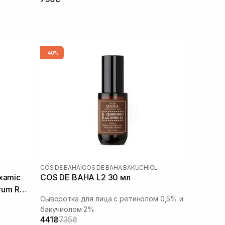
-40%
COS DE BAHA
|
COS DE BAHA BAKUCHIOL
xamic
COS DE BAHA L2 30 мл
erum RT
Сыворотка для лица с ретинолом 0,5% и
бакучиолом 2%
441₴
735₴