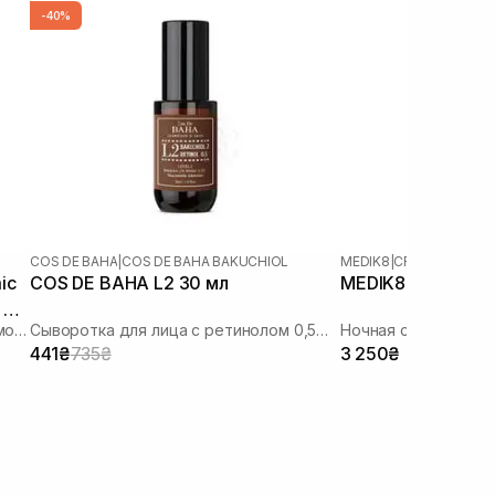
-40%
COS DE BAHA
|
COS DE BAHA BAKUCHIOL
MEDIK8
|
CRYSTAL RETI
ic
COS DE BAHA L2 30 мл
MEDIK8 Crystal Ret
 RT
Сыворотка с ретинолом и транексамовой кислотой
Сыворотка для лица с ретинолом 0,5% и бакучиолом 2%
441₴
735₴
3 250₴