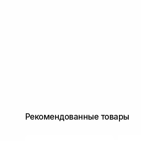
(6)
Масло виноградных косточек
(2)
Масло макадамии
(3)
Пантенол
(10)
Пептиды
(5)
Полинуклеотиды
(2)
Ретиналь
(14)
Ретинил пальмитат
(1)
Ретинил ретионат
(2)
Сквалан
(7)
Спикулы
(2)
Токоферол
(5)
Транексамова кислота
(5)
Феруловая кислота
(3)
Цинк
(1)
Рекомендованные товары