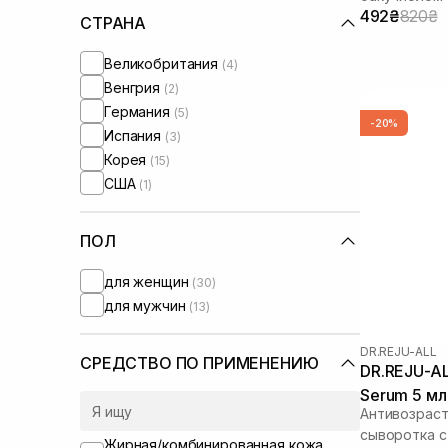
492₴
820₴
СТРАНА
Великобритания
(4)
Венгрия
(2)
Германия
(5)
-20%
Испания
(3)
Корея
(15)
США
(1)
ПОЛ
для женщин
(30)
для мужчин
(13)
DR.REJU-ALL
СРЕДСТВО ПО ПРИМЕНЕНИЮ
DR.REJU-AL
Serum 5 мл
Антивозрас
сыворотка с
Жирная/комбинированная кожа