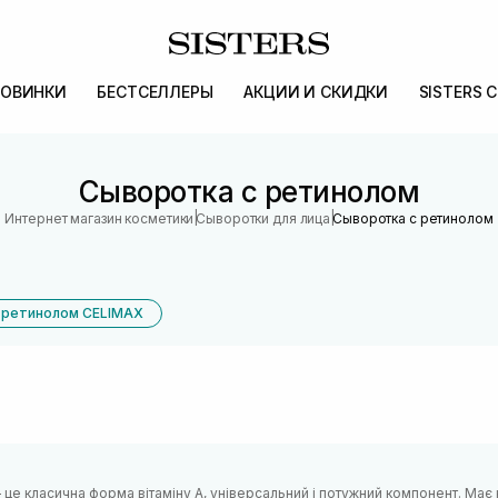
ОВИНКИ
БЕСТСЕЛЛЕРЫ
АКЦИИ И СКИДКИ
SISTERS 
Сыворотка с ретинолом
|
|
Интернет магазин косметики
Сыворотки для лица
Сыворотка с ретинолом
 ретинолом CELIMAX
це класична форма вітаміну А, універсальний і потужний компонент. Має 