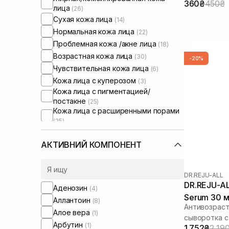
360₴
450₴
транексамов
лица
(26)
Сухая кожа лица
(14)
Нормальная кожа лица
(22)
Проблемная кожа /акне лица
(18)
Возрастная кожа лица
(30)
-20%
Чувствительная кожа лица
(6)
Кожа лица с куперозом
(3)
Кожа лица с пигментацией/
постакне
(25)
Кожа лица с расширенными порами
(25)
Сыворотки от постакне
(3)
АКТИВНИЙ КОМПОНЕНТ
DR.REJU-ALL
DR.REJU-AL
Аденозин
(4)
Serum 30 
Аллантоин
(8)
Антивозраст
Алое вера
(1)
сыворотка с
Арбутин
(1)
1 752₴
2 19
транексамов