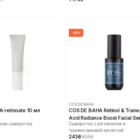
-40%
COS DE BAHA
-retinoate 10 мл
COS DE BAHA Retinol & Trane
Acid Radiance Boost Facial S
ная сыворотка
Сыворотка с ретинолом и
30 мл
транексамовой кислотой
243₴
405₴