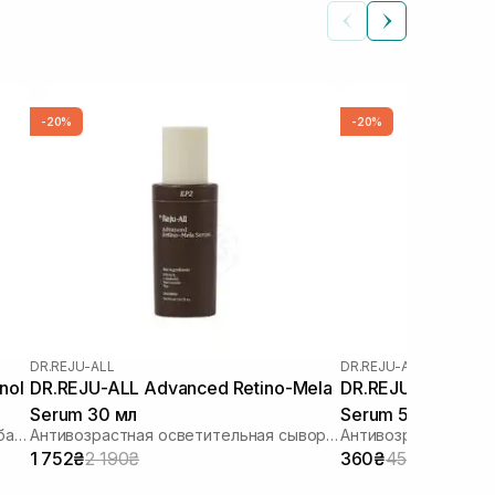
-20%
-20%
DR.REJU-ALL
DR.REJU-ALL
DR.REJU-ALL Advanced Retino-Mela
DR.REJU-ALL Adva
Serum 30 мл
Serum 5 мл
Сыворотка для лица с ретинолом и бакучиолом
Антивозрастная осветительная сыворотка с ретиноидом и транексамовой кислотой
1 752₴
2 190₴
360₴
450₴