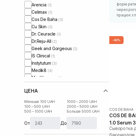
форм рети
Arencia
(1)
через рого
Celimax
(1)
працює з п
Cos De Baha
(3)
Cu Skin
(3)
Dr. Ceuracle
(1)
-40%
Dr.Reju-All
(2)
Geek and Gorgeous
(2)
IS Clinical
(1)
Instytutum
(3)
Medik8
(4)
Meditherapy
(1)
Melume
(2)
ЦЕНА
Purito
(2)
Theramid
(3)
Меньше 100 UAH
1000 – 2000 UAH
Usolab
100 – 500 UAH
2000 – 5000 UAH
(1)
COS DE BAHA
500 – 1000 UAH
Больше 5000 UAH
COS DE BAHA L3 Bakuchi
1.0 Serum 
От
До
Сыворотка д
бакучиолом