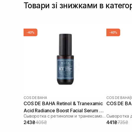
Товари зі знижками в катего
-40%
-40%
COS DE BAHA
COS DE BAHA
|
COS DE BAHA Retinol & Tranexamic
Acid Radiance Boost Facial Serum RT
Сыворотка с ретинолом и транексамовой кислотой
30 мл
243₴
405₴
441₴
735₴