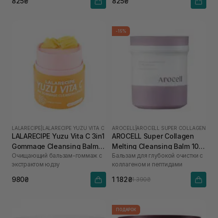
825₴
825₴
-15%
LALARECIPE
|
LALARECIPE YUZU VITA C
AROCELL
|
AROCELL SUPER COLLAGEN
LALARECIPE Yuzu Vita C 3in1
AROCELL Super Collagen
Gommage Cleansing Balm
Melting Cleansing Balm 100
Очищающий бальзам-гоммаж с
Бальзам для глубокой очистки с
50 мл
г
экстрактом юдзу
коллагеном и пептидами
980₴
1 182₴
1 390₴
ПОДАРОК