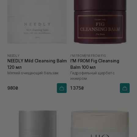
NEEDLY
I'M FROM
|
I'M FROM FIG
NEEDLY Mild Cleansing Balm
I'M FROM Fig Cleansing
120 мл
Balm 100 мл
Мягкий очищающий бальзам
Гидрофильный щербет с
инжиром
980₴
1 375₴