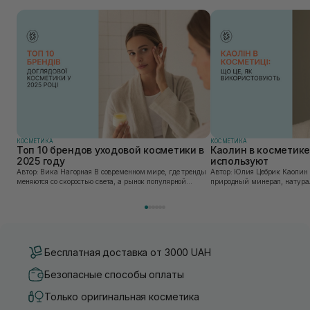
КОСМЕТИКА
КОСМЕТИКА
Топ 10 брендов уходовой косметики в
Каолин в косметике:
2025 году
используют
Автор: Вика Нагорная В современном мире, где тренды
Автор: Юлия Цебрик Каолин в косметологии – это
меняются со скоростью света, а рынок популярной
природный минерал, натурал
косметики переполнен новыми предложениями, выбор
имеет множество преимущес
средства для ухода становится настоящим вызовом....
головы, благодаря большому 
Бесплатная доставка от 3000 UAH
Безопасные способы оплаты
Только оригинальная косметика