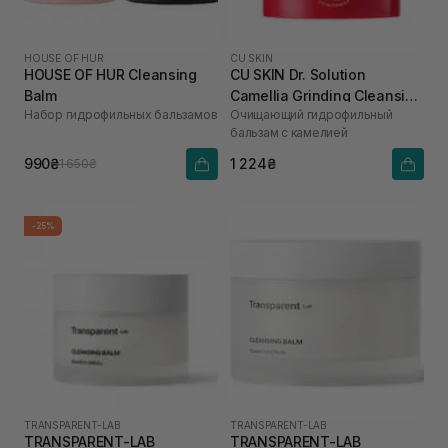
HOUSE OF HUR
CU SKIN
HOUSE OF HUR Cleansing
CU SKIN Dr. Solution
Balm
Camellia Grinding Cleansing
Набор гидрофильных бальзамов
Очищающий гидрофильный
Balm 50 г
бальзам с камелией
990₴
1 224₴
1 650₴
-25%
TRANSPARENT-LAB
TRANSPARENT-LAB
TRANSPARENT-LAB
TRANSPARENT-LAB