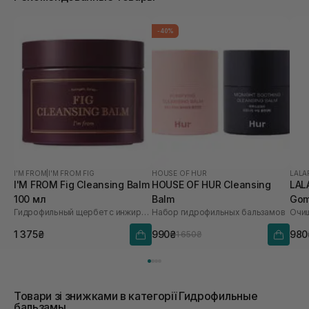
-40%
I'M FROM
|
I'M FROM FIG
HOUSE OF HUR
LALA
I'M FROM Fig Cleansing Balm
HOUSE OF HUR Cleansing
LAL
100 мл
Balm
Gom
Гидрофильный щербет с инжиром
Набор гидрофильных бальзамов
мл
1 375₴
990₴
980
1 650₴
Товари зі знижками в категорії Гидрофильные
бальзамы