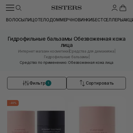
ВОЛОСЫ
ЛИЦО
ТЕЛО
ДОМ
МЕРЧ
НОВИНКИ
БЕСТСЕЛЛЕРЫ
АКЦ
Гидрофильные бальзамы Обезвоженная кожа
лица
|
|
Интернет магазин косметики
Средства для демакияжа
|
Гидрофильные бальзамы
Средство по применению: Обезвоженная кожа лица
Фильтр
Сортировать
1
-40%