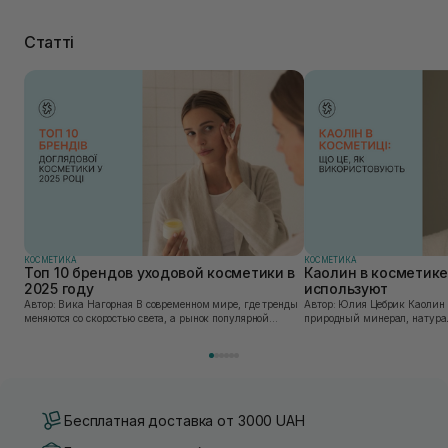
Статті
КОСМЕТИКА
КОСМЕТИКА
Топ 10 брендов уходовой косметики в
Каолин в косметике:
2025 году
используют
Автор: Вика Нагорная В современном мире, где тренды
Автор: Юлия Цебрик Каолин в косметологии – это
меняются со скоростью света, а рынок популярной
природный минерал, натурал
косметики переполнен новыми предложениями, выбор
имеет множество преимущес
средства для ухода становится настоящим вызовом....
головы, благодаря большому 
Бесплатная доставка от 3000 UAH