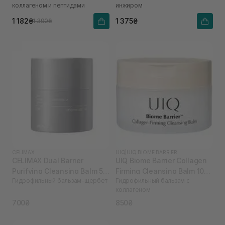
коллагеном и пептидами
инжиром
1 182₴
1 375₴
1 390₴
CELIMAX
UIQ
|
UIQ BIOME BARRIER
CELIMAX Dual Barrier
UIQ Biome Barrier Collagen
Purifying Cleansing Balm 50
Firming Cleansing Balm 100
Гидрофильный бальзам-щербет
Гидрофильный бальзам с
мл
мл
коллагеном
700₴
850₴