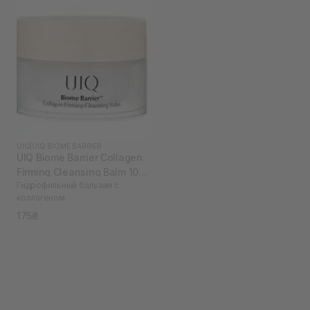
UIQ
|
UIQ BIOME BARRIER
UIQ Biome Barrier Collagen
Firming Cleansing Balm 10
Гидрофильный бальзам с
мл
коллагеном
175₴