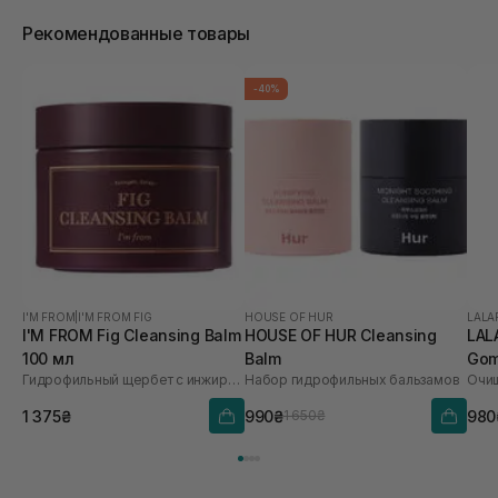
Рекомендованные товары
-40%
I'M FROM
|
I'M FROM FIG
HOUSE OF HUR
LALA
I'M FROM Fig Cleansing Balm
HOUSE OF HUR Cleansing
LAL
100 мл
Balm
Gom
Гидрофильный щербет с инжиром
Набор гидрофильных бальзамов
мл
1 375₴
990₴
980
1 650₴