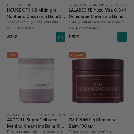
HOUSE OF HUR
LALARECIPE
|
LALARECIPE YUZU VITA C
HOUSE OF HUR Midnight
LALARECIPE Yuzu Vita C 3in1
Soothing Cleansing Balm 50
Gommage Cleansing Balm
Успокаивающий бальзам для
Очищающий бальзам-гоммаж с
мл
50 мл
снятия макияжа
экстрактом юдзу
825₴
980₴
-15%
ПОДАРОК
AROCELL
|
AROCELL SUPER COLLAGEN
I'M FROM
|
I'M FROM FIG
AROCELL Super Collagen
I'M FROM Fig Cleansing
Melting Cleansing Balm 100
Balm 100 мл
Бальзам для глубокой очистки с
Гидрофильный щербет с
г