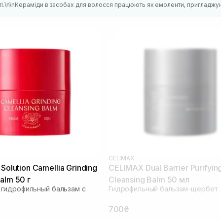
ті.\n\nКераміди в засобах для волосся працюють як емоленти, пригладжу
CELIMAX
 Solution Camellia Grinding
CELIMAX Dual Barrier Purifyin
alm 50 г
Cleansing Balm 50 мл
гидрофильный бальзам с
Гидрофильный бальзам-щербет
700₴