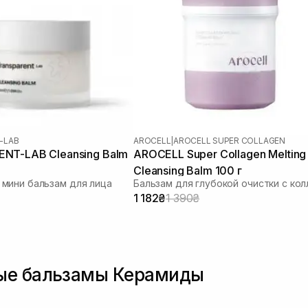
-LAB
AROCELL
|
AROCELL SUPER COLLAGEN
NT-LAB Cleansing Balm
AROCELL Super Collagen Melting
Cleansing Balm 100 г
мини бальзам для лица
1 182₴
1 390₴
ые бальзамы Керамиды