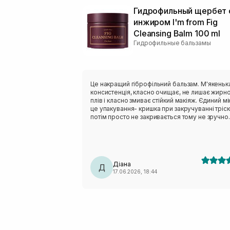
Гидрофильный щербет 
инжиром I'm from Fig
Cleansing Balm 100 ml
Гидрофильные бальзамы
Це накращий гіброфільний бальзам. М'якеньк
консистенція, класно очищає, не лишає жирно
плів і класно змиває стійкий макіяж. Єдиний м
це упакування- кришка при закручуванні тріск
потім просто не закривається тому не зручно
брати з собою.
Діана
Д
17.06.2026, 18:44