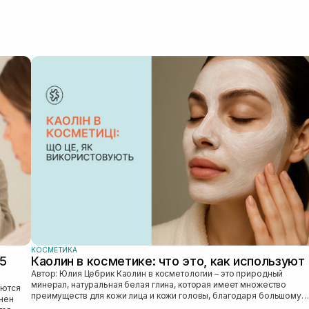
хорошого 
та комбі ш
перегляну
КОСМЕТИКА
25
Каолин в косметике: что это, как используют
Автор: Юлия Цебрик Каолин в косметологии – это природный
минерал, натуральная белая глина, которая имеет множество
преимуществ для кожи лица и кожи головы, благодаря большому
лнен
количеству полезных ми...