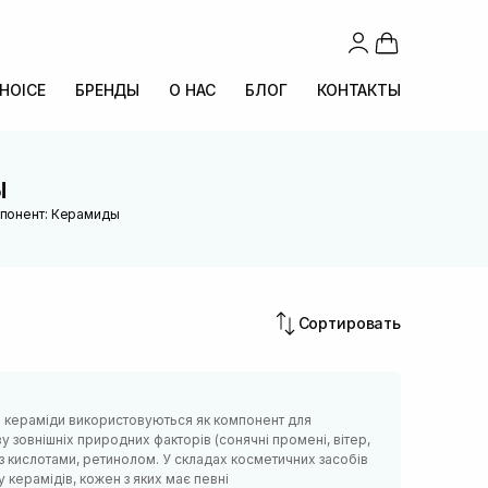
CHOICE
БРЕНДЫ
О НАС
БЛОГ
КОНТАКТЫ
ы
мпонент: Керамиды
Сортировать
иці кераміди використовуються як компонент для
у зовнішніх природних факторів (сонячні промені, вітер,
ки з кислотами, ретинолом. У складах косметичних засобів
 керамідів, кожен з яких має певні