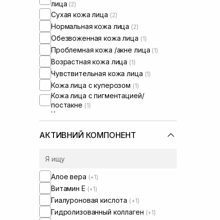
лица
(2)
Сухая кожа лица
(2)
Нормальная кожа лица
(2)
Обезвоженная кожа лица
(1)
Проблемная кожа /акне лица
(1)
Возрастная кожа лица
(1)
Чувствительная кожа лица
(1)
Кожа лица с куперозом
(1)
Кожа лица с пигментацией/
постакне
(1)
Кожа лица с расширенными порами
(1)
Кожа лица с нарушенным
АКТИВНИЙ КОМПОНЕНТ
барьером
(1)
Кожа лица с нарушенным
микробиомом
(1)
Алое вера
(+1)
Витамин Е
(+1)
Гиалуроновая кислота
(+1)
Гидролизованный коллаген
(+1)