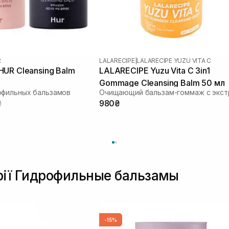
R
LALARECIPE
|
LALARECIPE YUZU VITA C
UR Cleansing Balm
LALARECIPE Yuzu Vita C 3in1
Gommage Cleansing Balm 50 мл
офильных бальзамов
₴
980₴
орії Гидрофильные бальзамы
-15%