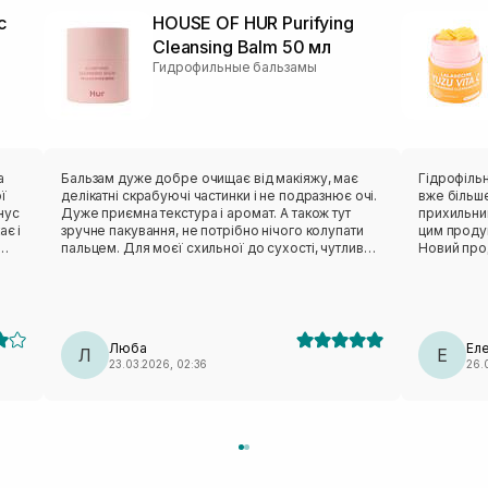
с
HOUSE OF HUR Purifying
Cleansing Balm 50 мл
Гидрофильные бальзамы
а
Бальзам дуже добре очищає від макіяжу, має
Гідрофільн
ї
делікатні скрабуючі частинки і не подразнює очі.
вже більше
інус
Дуже приємна текстура і аромат. А також тут
прихильни
ає і
зручне пакування, не потрібно нічого колупати
цим продук
пальцем. Для моєї схильної до сухості, чутливої
Новий прод
шкіри чудово підійшов.
стругалки 
контакту з
круто ❤️ С
Моя шкіра 
немає. Ме
Люба
Ел
Л
але дівчат
Е
23.03.2026, 02:36
26.
ним обереж
видаляє за
використов
саліцилкою
враження т
звичайний 
набирати п