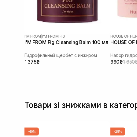
Масло подсолнечника
(+2)
Масло ши
(+1)
Пантенол
(+3)
Розмарин
(+2)
Салициловая кислота
(+3)
I'M FROM
|
I'M FROM FIG
HOUSE OF HU
Токоферол
I'M FROM Fig Cleansing Balm 100 мл
HOUSE OF H
(+2)
Гидрофильный щербет с инжиром
Набор гидр
1 375₴
990₴
1 650
Товари зі знижками в катег
-40%
-25%