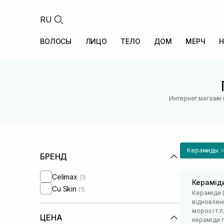
RU
ВОЛОСЫ
ЛИЦО
ТЕЛО
ДОМ
МЕРЧ
Н
Интернет магазин
Керамиды
БРЕНД
Celimax
(1)
Керамід
Cu Skin
(1)
Кераміди (
відновленн
мороз і т.
ЦЕНА
кераміди п