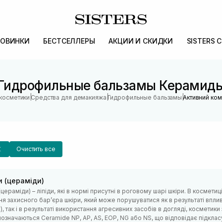
ОВИНКИ
БЕСТСЕЛЛЕРЫ
АКЦИИ И СКИДКИ
SISTERS 
Гидрофильные бальзамы Керамид
|
|
|
 косметики
Средства для демакияжа
Гидрофильные бальзамы
Активний ко
Очистить все
и (цераміди)
цераміди) – ліпіди, які в нормі присутні в роговому шарі шкіри. В космет
я захисного барʼєра шкіри, який може порушуватися як в результаті вплив
п.), так і в результаті використання агресивних засобів в догляді, космети
означаються Ceramide NP, AP, AS, EOP, NG або NS, що відповідає підкласу