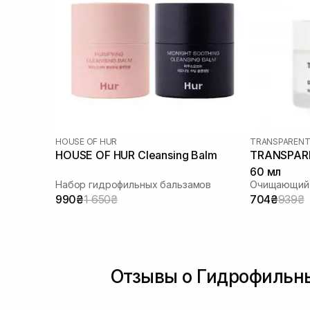
HOUSE OF HUR
TRANSPARENT
HOUSE OF HUR Cleansing Balm
TRANSPARE
60 мл
Набор гидрофильных бальзамов
Очищающий 
990₴
1 650₴
704₴
939₴
Отзывы о Гидрофильн