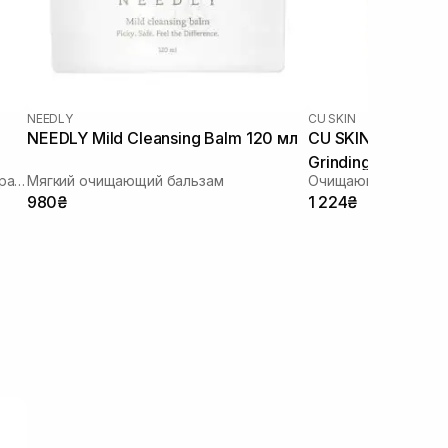
NEEDLY
CU SKIN
NEEDLY Mild Cleansing Balm 120 мл
CU SKIN Dr. Soluti
Grinding Cleansing
Очищающий бальзам-гоммаж с экстрактом юдзу
Мягкий очищающий бальзам
980₴
1 224₴