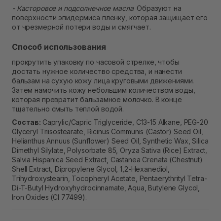
- Касторовое и подсолнечное масла
. Образуют на
поверхности эпидермиса пленку, которая защищает его
от чрезмерной потери воды и смягчает.
Способ использования
прокрутить упаковку по часовой стрелке, чтобы
достать нужное количество средства, и нанести
бальзам на сухую кожу лица круговыми движениями.
Затем намочить кожу небольшим количеством воды,
которая превратит бальзамное молочко. В конце
тщательно смыть теплой водой.
Состав:
Caprylic/Capric Triglyceride, C13-15 Alkane, PEG-20
Glyceryl Triisostearate, Ricinus Communis (Castor) Seed Oil,
Helianthus Annuus (Sunflower) Seed Oil, Synthetic Wax, Silica
Dimethyl Silylate, Polysorbate 85, Oryza Sativa (Rice) Extract,
Salvia Hispanica Seed Extract, Castanea Crenata (Chestnut)
Shell Extract, Dipropylene Glycol, 1,2-Hexanediol,
Trihydroxystearin, Tocopheryl Acetate, Pentaerythrityl Tetra-
Di-T-Butyl Hydroxyhydrocinnamate, Aqua, Butylene Glycol,
Iron Oxides (CI 77499).