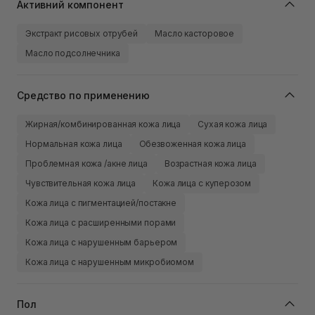
Активний компонент
Экстракт рисовых отрубей
Масло касторовое
Масло подсолнечника
Средство по применению
Жирная/комбинированная кожа лица
Сухая кожа лица
Нормальная кожа лица
Обезвоженная кожа лица
Проблемная кожа /акне лица
Возрастная кожа лица
Чувствительная кожа лица
Кожа лица с куперозом
Кожа лица с пигментацией/постакне
Кожа лица с расширенными порами
Кожа лица с нарушенным барьером
Кожа лица с нарушенным микробиомом
Пол