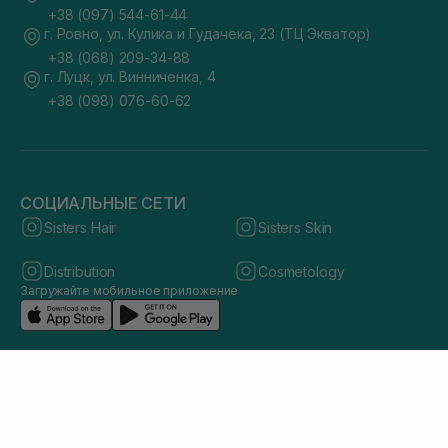
+38 (097) 544-61-44
г. Ровно, ул. Кулика и Гудачека, 23 (ТЦ Экватор)
+38 (068) 209-34-88
г. Луцк, ул. Винниченка, 4
+38 (098) 076-60-62
СОЦИАЛЬНЫЕ СЕТИ
Sisters Hair
Sisters Skin
Distribution
Cosmetology
Загружайте мобильное приложение
© 2026 sisters.co.ua. Все права защищены