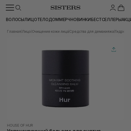
ВОЛОСЫ
ЛИЦО
ТЕЛО
ДОМ
МЕРЧ
НОВИНКИ
БЕСТСЕЛЛЕРЫ
АКЦ
Главная
Лицо
Очищение кожи лица
Средства для демакияжа
Гидрофи
|
|
|
|
HOUSE OF HUR