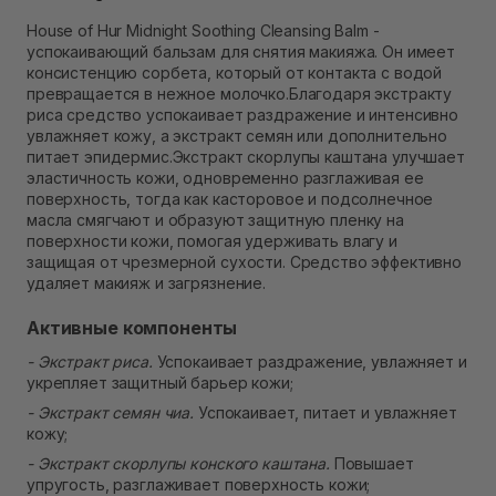
В наличии
House of Hur Midnight Soothing Cleansing Balm -
Самовывоз г. Ровно, ул. Кулика и Гудачека 23 (ТЦ
успокаивающий бальзам для снятия макияжа. Он имеет
Экватор)
консистенцию сорбета, который от контакта с водой
В наличии
превращается в нежное молочко.Благодаря экстракту
риса средство успокаивает раздражение и интенсивно
увлажняет кожу, а экстракт семян или дополнительно
питает эпидермис.Экстракт скорлупы каштана улучшает
эластичность кожи, одновременно разглаживая ее
поверхность, тогда как касторовое и подсолнечное
масла смягчают и образуют защитную пленку на
поверхности кожи, помогая удерживать влагу и
защищая от чрезмерной сухости. Средство эффективно
удаляет макияж и загрязнение.
Активные компоненты
- Экстракт риса.
Успокаивает раздражение, увлажняет и
укрепляет защитный барьер кожи;
- Экстракт семян чиа.
Успокаивает, питает и увлажняет
кожу;
- Экстракт скорлупы конского каштана.
Повышает
упругость, разглаживает поверхность кожи;