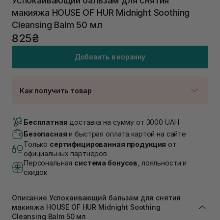
Успокаивающий бальзам для снятия
макияжа HOUSE OF HUR Midnight Soothing
Cleansing Balm 50 мл
825₴
Добавить в корзину
Как получить товар
Доставка Новой Почтой
В наличии
Бесплатная
доставка на сумму от 3000 UAH
Самовывоз г. Луцк, Винниченка 4
Безопасная
и быстрая оплата картой на сайте
В наличии
Только
сертифицированная продукция
от
Самовывоз г. Львов, ул. Академика Подстригача,
официальных партнеров
1В (Duck's Lake)
Персональная
система бонусов
, лояльности и
Нет в наличии!
скидок
Самовывоз Львов (Ивана Франко 36)
В наличии
Описание Успокаивающий бальзам для снятия
Самовывоз г. Львов ул. Степана Бандеры 43
макияжа HOUSE OF HUR Midnight Soothing
В наличии
Cleansing Balm 50 мл
Самовывоз Ровно