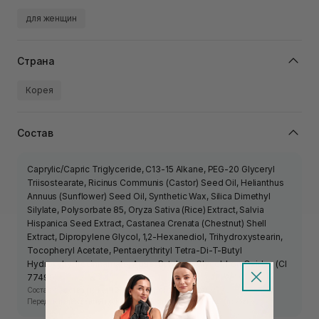
для женщин
Страна
Корея
Состав
Caprylic/Capric Triglyceride, C13-15 Alkane, PEG-20 Glyceryl
Triisostearate, Ricinus Communis (Castor) Seed Oil, Helianthus
Annuus (Sunflower) Seed Oil, Synthetic Wax, Silica Dimethyl
Silylate, Polysorbate 85, Oryza Sativa (Rice) Extract, Salvia
Hispanica Seed Extract, Castanea Crenata (Chestnut) Shell
Extract, Dipropylene Glycol, 1,2-Hexanediol, Trihydroxystearin,
Tocopheryl Acetate, Pentaerythrityl Tetra-Di-T-Butyl
Hydroxyhydrocinnamate, Aqua, Butylene Glycol, Iron Oxides (CI
77499).
Состав средства может изменяться производителем.
Перед использованием ознакомьтесь с информацией на упаковке.