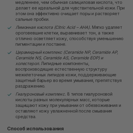
медленнее, чем обычная салициловая кислота, что
делает ее идеальной для чувствительной кожи. При
этом она эффективно очищает поры и растворяет
сальные пробки.
Лимонная кислота (Citric Acid – AHA).
Мягко удаляет
ороговевшие клетки, выравнивает тон, а также
отлично осветляет кожу, способствуя уменьшению
пигментации и постакне.
Церамидный комплекс (Ceramide NP, Ceramide AP,
Ceramide NS, Ceramide AS, Ceramide EOP) и
холестерол.
Липидные компоненты,
воспроизводящие естественную структуру
межклеточных липидов кожи, поддерживающие
защитный барьер во время умывания, препятствуя
раздражению.
Гиалуроновый комплекс.
8 типов гиалуроновой
кислоты разных молекулярных масс, которые
защищают кожу при умывании от обезвоживания и
оставляют кожу увлажненной после смывания
средства.
Способ использования