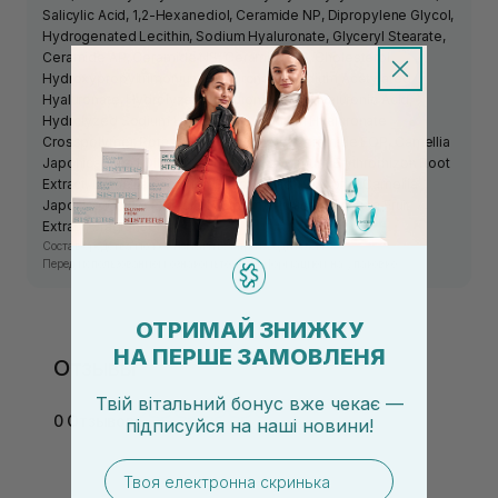
Salicylic Acid, 1,2-Hexanediol, Ceramide NP, Dipropylene Glycol,
Hydrogenated Lecithin, Sodium Hyaluronate, Glyceryl Stearate,
Ceramide AP, Ceramide NS, Ceramide AS, Cholesterol,
Hydroxypropyltrimonium Hyaluronate, Sodium Acetylated
Hyaluronate, Hydrolyzed Hyaluronic Acid, Hyaluronic Acid,
Hydrolyzed Sodium Hyaluronate, Sodium Hyaluronate
Crosspolymer, Potassium Hyaluronate, Ceramide EOP, Camellia
Japonica Seed Oil (500 ppm), Lithospermum Erythrorhizon Root
Extract, Camellia Japonica Seed Extract (95 ppm), Camellia
Japonica Flower Extract (47.5 ppm), Punica Granatum Fruit
Extract, Fragrance.
Состав средства может изменяться производителем.
Перед использованием ознакомьтесь с информацией на упаковке.
ОТРИМАЙ ЗНИЖКУ
НА ПЕРШЕ ЗАМОВЛЕНЯ
Отзывы
Твій вітальний бонус вже чекає —
0 Отзывов
підписуйся
на
наші новини!
email