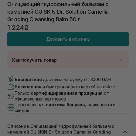
Очищающий гидрофильный бальзам с
камелией CU SKIN Dr. Solution Camellia
Grinding Cleansing Balm 50 г
1 224₴
Добавить в корзину
Как получить товар
Доставка Новой Почтой
В наличии
Бесплатная
доставка на сумму от 3000 UAH
Самовывоз г. Луцк, Винниченка 4
Безопасная
и быстрая оплата картой на сайте
Нет в наличии!
Только
сертифицированная продукция
от
Самовывоз г. Львов, ул. Академика Подстригача,
официальных партнеров
1В (Duck's Lake)
Персональная
система бонусов
, лояльности и
Нет в наличии!
скидок
Самовывоз Львов (Ивана Франко 36)
Нет в наличии!
Самовывоз г. Львов ул. Степана Бандеры 43
Описание Очищающий гидрофильный бальзам с
камелией CU SKIN Dr. Solution Camellia Grinding
В наличии