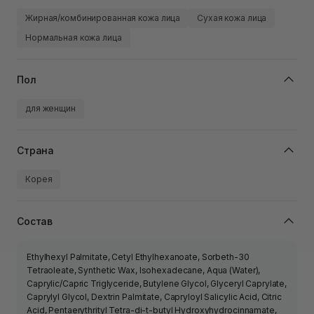
Жирная/комбинированная кожа лица
Сухая кожа лица
Нормальная кожа лица
Пол
для женщин
Страна
Корея
Состав
Ethylhexyl Palmitate, Cetyl Ethylhexanoate, Sorbeth-30
Tetraoleate, Synthetic Wax, Isohexadecane, Aqua (Water),
Caprylic/Capric Triglyceride, Butylene Glycol, Glyceryl Caprylate,
Caprylyl Glycol, Dextrin Palmitate, Capryloyl Salicylic Acid, Citric
Acid, Pentaerythrityl Tetra-di-t-butyl Hydroxyhydrocinnamate,