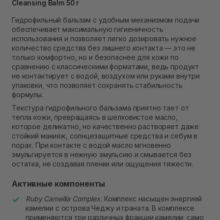
Cleansing Balm 50 г
Самовывоз Ровно
В наличии
Гидрофильный бальзам с удобным механизмом подачи
Самовывоз г. Ровно, ул. Кулика и Гудачека 23 (ТЦ
обеспечивает максимальную гигиеничность
Экватор)
использования и позволяет легко дозировать нужное
Нет в наличии!
количество средства без лишнего контакта — это не
только комфортно, но и безопаснее для кожи по
сравнению с классическими форматами, ведь продукт
не контактирует с водой, воздухом или руками внутри
упаковки, что позволяет сохранять стабильность
формулы.
Текстура гидрофильного бальзама приятно тает от
тепла кожи, превращаясь в шелковистое масло,
которое деликатно, но качественно растворяет даже
стойкий макияж, солнцезащитные средства и себум в
порах. При контакте с водой масло мгновенно
эмульгируется в нежную эмульсию и смывается без
остатка, не создавая пленки или ощущения тяжести.
Активные компоненты
Ruby Camellia Complex.
Комплекс насыщен энергией
камелии с острова Чеджу и граната. В комплексе
применяются три различных фракции камелии: само