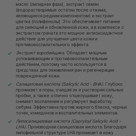
масло (липидная фаза), экстракт семян
(водорастворимые остатки после отжима,
являющиеся редким компонентом) и экстракт
цветка (полифенолы). Это обеспечивает питание
для сияющей и обновленной кожи, а в комплексе с
экстрактом граната это мощное антиоксидантное
действие для улучшения цвета кожи и
противовоспалительного эффекта.
Экстракт воробейщика.
Обладает мощным
успокаивающим и противовоспалительным
действием, поэтому часто используется в
средствах для заживления ран и регенерации
поврежденной кожи.
Салициловая кислота (Salicylic Acid - BHA).
Глубоко
проникает в поры, очищая их и растворяя сальные
пробки, а также отлично отшелушивает кожу,
снимает воспаление и регулирует выработку
себума. Эффективна против жирного блеска, черных
точек, комедонов и воспалительных элементов.
Липосалициловая кислота (Capryloyl Salicylic Acid –
LHA).
Производная салициловая кислота. Благодаря
липофильной структуре LHA проникает в кожу