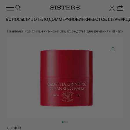
ВОЛОСЫ
ЛИЦО
ТЕЛО
ДОМ
МЕРЧ
НОВИНКИ
БЕСТСЕЛЛЕРЫ
АКЦ
Главная
Лицо
Очищение кожи лица
Средства для демакияжа
Гидрофи
|
|
|
|
CU SKIN