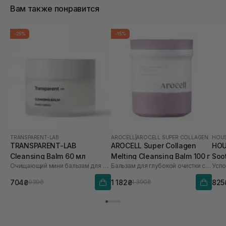
Вам также понравится
-25%
-15%
TRANSPARENT-LAB
AROCELL
|
AROCELL SUPER COLLAGEN
HOUS
TRANSPARENT-LAB
AROCELL Super Collagen
HOU
Cleansing Balm 60 мл
Melting Cleansing Balm 100 г
Soo
Очищающий мини бальзам для лица
Бальзам для глубокой очистки с коллагеном и пептидами
мл
704₴
1 182₴
825
939₴
1 390₴