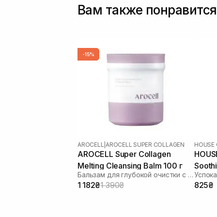
Вам также понравится
-15%
AROCELL
|
AROCELL SUPER COLLAGEN
HOUSE 
AROCELL Super Collagen
HOUSE
Melting Cleansing Balm 100 г
Sooth
Бальзам для глубокой очистки с коллагеном и пептидами
1 182₴
1 390₴
825₴