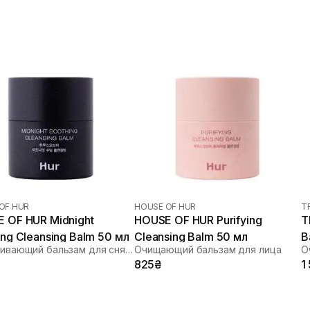
OF HUR
HOUSE OF HUR
T
 OF HUR Midnight
HOUSE OF HUR Purifying
T
ing Cleansing Balm 50 мл
Cleansing Balm 50 мл
B
Успокаивающий бальзам для снятия макияжа
Очищающий бальзам для лица
О
825₴
1