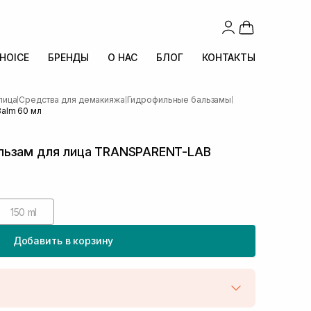
CHOICE
БРЕНДЫ
О НАС
БЛОГ
КОНТАКТЫ
лица
Средства для демакияжа
Гидрофильные бальзамы
|
|
|
alm 60 мл
льзам для лица TRANSPARENT-LAB
150 ml
Добавить в корзину