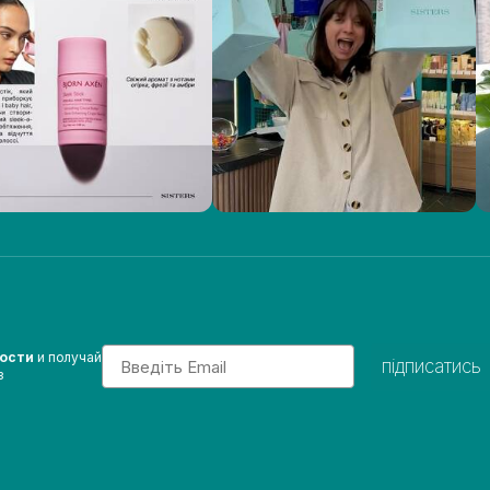
Email
вости
и получай
підписатись
з