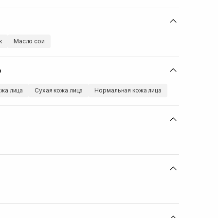
к
Масло сои
ю
жа лица
Сухая кожа лица
Нормальная кожа лица