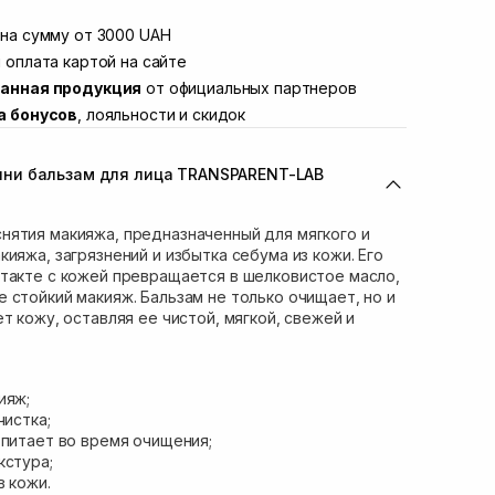
той
В наличии
Винниченка 4
на сумму от 3000 UAH
Нет в наличии!
ул. Академика Подстригача, 1В (Duck's
 оплата картой на сайте
Нет в наличии!
анная продукция
от официальных партнеров
вана Франко 36)
Нет в наличии!
а бонусов
, лояльности и скидок
ул. Степана Бандеры 43
Нет в наличии!
В наличии
ни бальзам для лица TRANSPARENT-LAB
ул. Кулика и Гудачека 23 (ТЦ Экватор)
Нет в наличии!
нятия макияжа, предназначенный для мягкого и
ияжа, загрязнений и избытка себума из кожи. Его
такте с кожей превращается в шелковистое масло,
 стойкий макияж. Бальзам не только очищает, но и
т кожу, оставляя ее чистой, мягкой, свежей и
ияж;
чистка;
 питает во время очищения;
кстура;
в кожи.