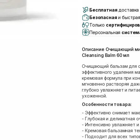
Доставка Новой Поч
Бесплатная
Самовывоз г. Луцк, 
доставка 
Самовывоз г. Львов, 
Безопасная
и быстрая
Lake)
Только
сертифициров
Самовывоз Львов (И
Персональная
систем
Самовывоз г. Львов 
Самовывоз Ровно
Описание Очищающий ми
Самовывоз г. Ровно, 
Cleansing Balm 60 мл
Очищающий бальзам для с
эффективного удаления мак
кремовая формула при кон
мгновенно растворяя даже
глубоко увлажняет и питае
ухоженной.
Особенности товара:
- Эффективно снимает мак
- Глубокая и деликатная о
- Интенсивно увлажняет и
- Кремовая бальзамная те
- Подходит для всех типо