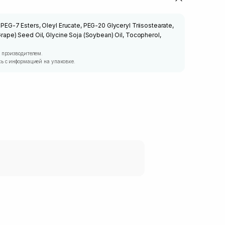
l PEG-7 Esters, Oleyl Erucate, PEG-20 Glyceryl Triisostearate,
(Grape) Seed Oil, Glycine Soja (Soybean) Oil, Tocopherol,
 производителем.
ь с информацией на упаковке.