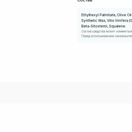
Ethylhexyl Palmitate, Olive Oi
Synthetic Wax, Vitis Vinifera 
Beta-Sitosterol, Squalene.
Состав средства может изменяться
Перед использованием ознакомьтес