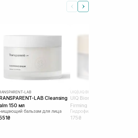
RANSPARENT-LAB
UIQ
|
UIQ BIOME BARRIER
RANSPARENT-LAB Cleansing
UIQ Biome Barrier Collagen
alm 150 мл
Firming Cleansing Balm 10 мл
чищающий бальзам для лица
 551₴
175₴