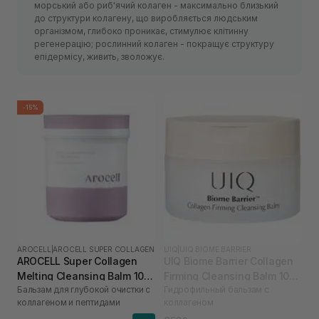
морський або риб'ячий колаген - максимально близький
до структури колагену, що виробляється людським
організмом, глибоко проникає, стимулює клітинну
регенерацію; рослинний колаген - покращує структуру
епідермісу, живить, зволожує.
-15%
AROCELL
|
AROCELL SUPER COLLAGEN
UIQ
|
UIQ BIOME BARRIER
AROCELL Super Collagen
UIQ Biome Barrier Collagen
Melting Cleansing Balm 100
Firming Cleansing Balm 100
Бальзам для глубокой очистки с
Гидрофильный бальзам с
г
мл
коллагеном и пептидами
коллагеном