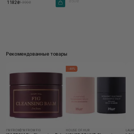
850₴
1 182₴
1 390₴
Рекомендованные товары
-40%
I'M FROM
|
I'M FROM FIG
HOUSE OF HUR
LALA