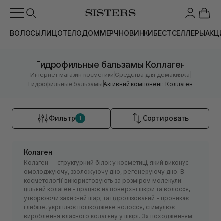
ВОЛОСЫ
ЛИЦО
ТЕЛО
ДОМ
МЕРЧ
НОВИНКИ
БЕСТСЕЛЛЕРЫ
АКЦ
Гидрофильные бальзамы Коллаген
|
|
Интернет магазин косметики
Средства для демакияжа
|
Гидрофильные бальзамы
Активний компонент: Коллаген
Фильтр
Сортировать
1
Колаген
Колаген — структурний білок у косметиці, який виконує
омолоджуючу, зволожуючу дію, регенеруючу дію. В
косметології використовують за розміром молекули:
цільний колаген - працює на поверхні шкіри та волосся,
утворюючи захисний шар; та гідролізований - проникає
глибше, укріплює пошкоджене волосся, стимулює
вироблення власного колагену у шкірі. За походженням: