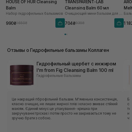
HOUSE OF HUR Cleansing
TRANSPARENT-LAB
ARO
Balm
Cleansing Balm 60 мл
Mel
Набор гидрофильных бальзамов
Очищающий мини бальзам для лица
990₴
704₴
1 18
1 650₴
939₴
Отзывы о Гидрофильные бальзамы Коллаген
Гидрофильный щербет с инжиром
I'm from Fig Cleansing Balm 100 ml
Гидрофильные бальзамы
Це накращий гіброфільний бальзам. М'якенька консистенція,
Ба
класно очищає, не лишає жирної плів і класно змиває стійкий
ск
макіяж. Єдиний мінус це упакування- кришка при
те
закручуванні тріскає і потім просто не закривається тому не
ні
зручно брати з собою.
чу