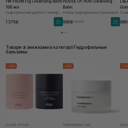
I'M FROM Fig Cleansing Balm
HOUSE OF HUR Cleansing
LAL
100 мл
Balm
Gom
Гидрофильный щербет с инжиром
Набор гидрофильных бальзамов
мл
1 375₴
990₴
980
1 650₴
Товари зі знижками в категорії Гидрофильные
бальзамы
-40%
-25%
-15
HOUSE OF HUR
TRANSPARENT-LAB
AROC