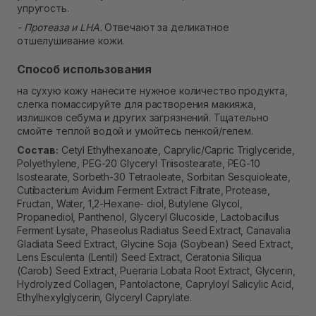
упругость.
- Протеаза и LHA.
Отвечают за деликатное
отшелушивание кожи.
Способ использования
на сухую кожу нанесите нужное количество продукта,
слегка помассируйте для растворения макияжа,
излишков себума и других загрязнений. Тщательно
смойте теплой водой и умойтесь пенкой/гелем.
Состав:
Cetyl Ethylhexanoate, Caprylic/Capric Triglyceride,
Polyethylene, PEG-20 Glyceryl Triisostearate, PEG-10
Isostearate, Sorbeth-30 Tetraoleate, Sorbitan Sesquioleate,
Cutibacterium Avidum Ferment Extract Filtrate, Protease,
Fructan, Water, 1,2-Hexane- diol, Butylene Glycol,
Propanediol, Panthenol, Glyceryl Glucoside, Lactobacillus
Ferment Lysate, Phaseolus Radiatus Seed Extract, Canavalia
Gladiata Seed Extract, Glycine Soja (Soybean) Seed Extract,
Lens Esculenta (Lentil) Seed Extract, Ceratonia Siliqua
(Carob) Seed Extract, Pueraria Lobata Root Extract, Glycerin,
Hydrolyzed Collagen, Pantolactone, Capryloyl Salicylic Acid,
Ethylhexylglycerin, Glyceryl Caprylate.