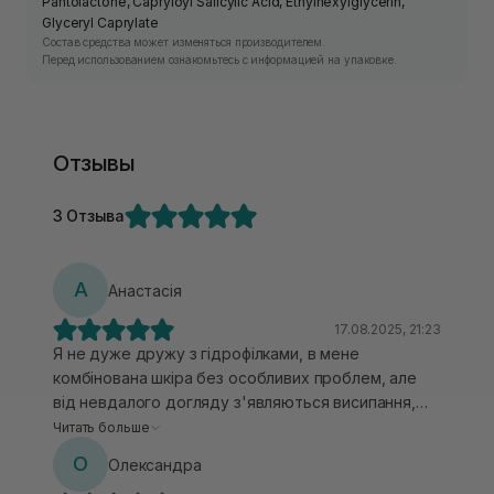
Pantolactone, Capryloyl Salicylic Acid, Ethylhexylglycerin,
Glyceryl Caprylate
Состав средства может изменяться производителем.
Перед использованием ознакомьтесь с информацией на упаковке.
Отзывы
3 Отзыва
А
Анастасія
17.08.2025, 21:23
Я не дуже дружу з гідрофілками, в мене
комбінована шкіра без особливих проблем, але
від невдалого догляду з'являються висипання,
від гідрофілок особливо. Але мені так сподобався
Читать больше
даний бренд, що я вирішила таки ризикнути і
О
Олександра
спробувати цей бальзам. Саме формат бальзаму