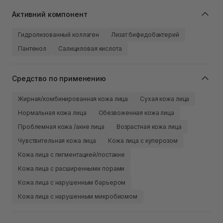
Активний компонент
Гидролизованный коллаген
Лизат бифидобактерий
Пантенол
Салициловая кислота
Средство по применению
Жирная/комбинированная кожа лица
Сухая кожа лица
Нормальная кожа лица
Обезвоженная кожа лица
Проблемная кожа /акне лица
Возрастная кожа лица
Чувствительная кожа лица
Кожа лица с куперозом
Кожа лица с пигментацией/постакне
Кожа лица с расширенными порами
Кожа лица с нарушенным барьером
Кожа лица с нарушенным микробиомом