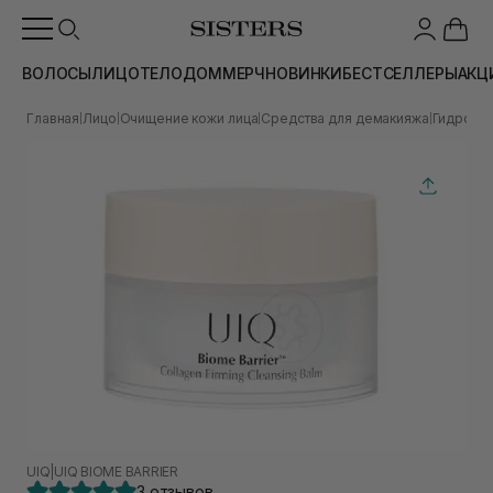
ВОЛОСЫ
ЛИЦО
ТЕЛО
ДОМ
МЕРЧ
НОВИНКИ
БЕСТСЕЛЛЕРЫ
АКЦ
Главная
Лицо
Очищение кожи лица
Средства для демакияжа
Гидрофи
|
|
|
|
UIQ
|
UIQ BIOME BARRIER
3 отзывов