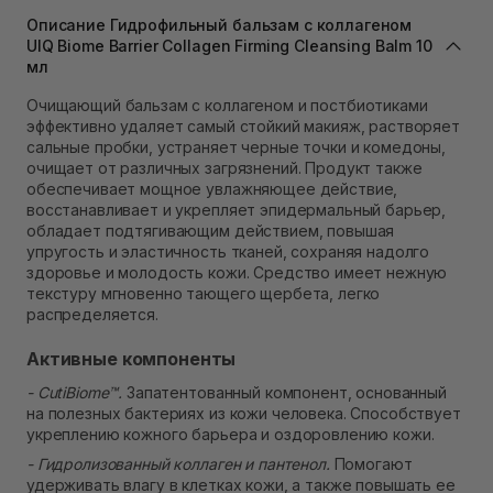
Самовывоз г. Львов ул. Степана Бандеры 43
Описание Гидрофильный бальзам с коллагеном
Нет в наличии!
UIQ Biome Barrier Collagen Firming Cleansing Balm 10
Самовывоз Ровно
мл
Нет в наличии!
Очищающий бальзам с коллагеном и постбиотиками
Самовывоз г. Ровно, ул. Кулика и Гудачека 23 (ТЦ
эффективно удаляет самый стойкий макияж, растворяет
Экватор)
Нет в наличии!
сальные пробки, устраняет черные точки и комедоны,
очищает от различных загрязнений. Продукт также
обеспечивает мощное увлажняющее действие,
восстанавливает и укрепляет эпидермальный барьер,
обладает подтягивающим действием, повышая
упругость и эластичность тканей, сохраняя надолго
здоровье и молодость кожи. Средство имеет нежную
текстуру мгновенно тающего щербета, легко
распределяется.
Активные компоненты
- CutiBiome™.
Запатентованный компонент, основанный
на полезных бактериях из кожи человека. Способствует
укреплению кожного барьера и оздоровлению кожи.
- Гидролизованный коллаген и пантенол.
Помогают
удерживать влагу в клетках кожи, а также повышать ее