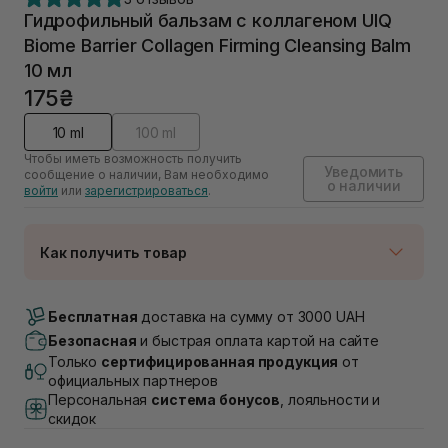
Гидрофильный бальзам с коллагеном UIQ
Biome Barrier Collagen Firming Cleansing Balm
10 мл
175₴
10 ml
100 ml
Чтобы иметь возможность получить
Уведомить
сообщение о наличии, Вам необходимо
о наличии
войти
или
зарегистрироваться
.
Как получить товар
Доставка Новой Почтой
Нет в наличии!
Бесплатная
доставка на сумму от 3000 UAH
Самовывоз г. Луцк, Винниченка 4
Безопасная
и быстрая оплата картой на сайте
Нет в наличии!
Только
сертифицированная продукция
от
Самовывоз г. Львов, ул. Академика Подстригача,
официальных партнеров
1В (Duck's Lake)
Персональная
система бонусов
, лояльности и
Нет в наличии!
скидок
Самовывоз Львов (Ивана Франко 36)
Нет в наличии!