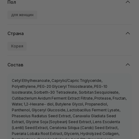
Пол
для женщин
Страна
Корея
Состав
Cetyl Ethylhexanoate, Caprylic/Capric Triglyceride,
Polyethylene, PEG-20 Glyceryl Triisostearate, PEG-10
Isostearate, Sorbeth-30 Tetraoleate, Sorbitan Sesquioleate,
Cutibacterium Avidum Ferment Extract Filtrate, Protease, Fructan,
Water, 1,2-Hexane- diol, Butylene Glycol, Propanediol,
Panthenol, Glyceryl Glucoside, Lactobacillus Ferment Lysate,
Phaseolus Radiatus Seed Extract, Canavalia Gladiata Seed
Extract, Glycine Soja (Soybean) Seed Extract, Lens Esculenta
(Lentil) Seed Extract, Ceratonia Siliqua (Carob) Seed Extract,
Pueraria Lobata Root Extract, Glycerin, Hydrolyzed Collagen,