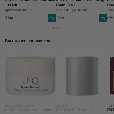
100 мл
Foam 10 мл
Foa
Кремовый мост-спрей
Пенка для умывания
Пенк
710₴
150₴
675
Вам также понравится
UIQ
|
UIQ BIOME BARRIER
CELIMAX
I'M 
UIQ Biome Barrier Collagen
CELIMAX Dual Barrier
I'M