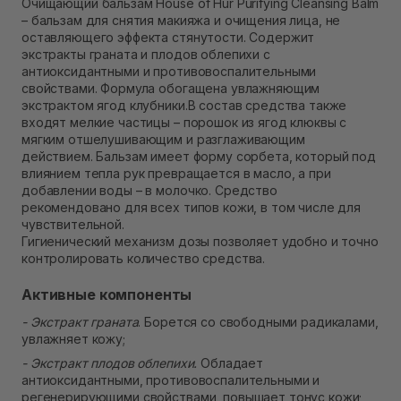
Очищающий бальзам House of Hur Purifying Cleansing Balm
В наличии
– бальзам для снятия макияжа и очищения лица, не
Самовывоз г. Ровно, ул. Кулика и Гудачека 23 (ТЦ
оставляющего эффекта стянутости. Содержит
Экватор)
экстракты граната и плодов облепихи с
В наличии
антиоксидантными и противовоспалительными
свойствами. Формула обогащена увлажняющим
экстрактом ягод клубники.В состав средства также
входят мелкие частицы – порошок из ягод клюквы с
мягким отшелушивающим и разглаживающим
действием. Бальзам имеет форму сорбета, который под
влиянием тепла рук превращается в масло, а при
добавлении воды – в молочко. Средство
рекомендовано для всех типов кожи, в том числе для
чувствительной.
Гигиенический механизм дозы позволяет удобно и точно
контролировать количество средства.
Активные компоненты
- Экстракт граната
. Борется со свободными радикалами,
увлажняет кожу;
- Экстракт плодов облепихи.
Обладает
антиоксидантными, противовоспалительными и
регенерирующими свойствами, повышает тонус кожи;