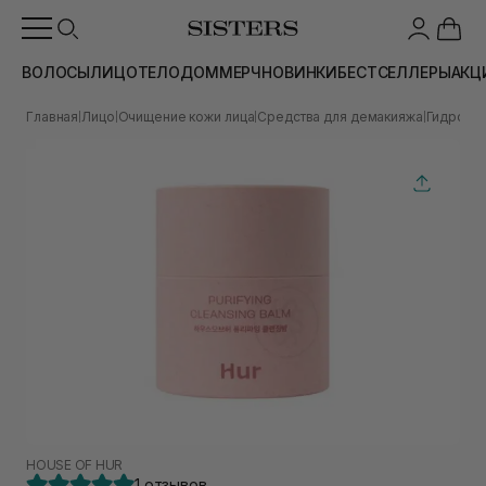
ВОЛОСЫ
ЛИЦО
ТЕЛО
ДОМ
МЕРЧ
НОВИНКИ
БЕСТСЕЛЛЕРЫ
АКЦ
Главная
Лицо
Очищение кожи лица
Средства для демакияжа
Гидрофи
|
|
|
|
HOUSE OF HUR
1 отзывов