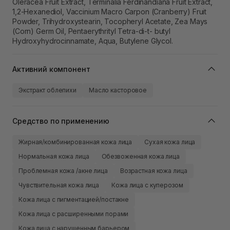
Oleracea Fruit Extract, Terminalia Ferdinandiana Fruit Extract,
1,2-Hexanediol, Vaccinium Macro Carpon (Cranberry) Fruit
Powder, Trihydroxystearin, Tocopheryl Acetate, Zea Mays
(Corn) Germ Oil, Pentaerythrityl Tetra-di-t- butyl
Hydroxyhydrocinnamate, Aqua, Butylene Glycol.
Активний компонент
Экстракт облепихи
Масло касторовое
Средство по применению
Жирная/комбинированная кожа лица
Сухая кожа лица
Нормальная кожа лица
Обезвоженная кожа лица
Проблемная кожа /акне лица
Возрастная кожа лица
Чувствительная кожа лица
Кожа лица с куперозом
Кожа лица с пигментацией/постакне
Кожа лица с расширенными порами
Кожа лица с нарушенным барьером