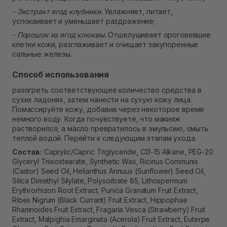
- Экстракт ягод клубники.
Увлажняет, питает,
успокаивает и уменьшает раздражение;
- Порошок из ягод клюквы.
Отшелушивает ороговевшие
клетки кожи, разглаживает и очищает закупоренные
сальные железы.
Способ использования
разогреть соответствующее количество средства в
сухих ладонях, затем нанести на сухую кожу лица.
Помассируйте кожу, добавив через некоторое время
немного воду. Когда почувствуете, что макияж
растворился, а масло превратилось в эмульсию, смыть
теплой водой. Перейти к следующим этапам ухода.
Состав:
Caprylic/Capric Triglyceride, CI3-15 Alkane, PEG-20
Glyceryl Triisostearate, Synthetic Wax, Ricinus Communis
(Castor) Seed Oil, Helianthus Annuus (Sunflower) Seed Oil,
Silica Dimethyl Silylate, Polysorbate 85, Lithospermum
Erythrorhizon Root Extract, Punica Granatum Fruit Extract,
Ribes Nigrum (Black Currant) Fruit Extract, Hippophae
Rhamnoides Fruit Extract, Fragaria Vesca (Strawberry) Fruit
Extract, Malpighia Emarginata (Acerola) Fruit Extract, Euterpe