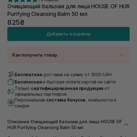
Очищающий бальзам для лица HOUSE OF HUR
Purifying Cleansing Balm 50 мл
825₴
Добавить в корзину
Как получить товар
Доставка Новой Почтой
В наличии
Бесплатная
доставка на сумму от 3000 UAH
Самовывоз г. Луцк, Винниченка 4
Безопасная
и быстрая оплата картой на сайте
В наличии
Только
сертифицированная продукция
от
Самовывоз г. Львов, ул. Академика Подстригача,
официальных партнеров
1В (Duck's Lake)
Персональная
система бонусов
, лояльности и
Нет в наличии!
скидок
Самовывоз Львов (Ивана Франко 36)
В наличии
Описание Очищающий бальзам для лица HOUSE OF
Самовывоз г. Львов ул. Степана Бандеры 43
HUR Purifying Cleansing Balm 50 мл
В наличии
Самовывоз Ровно