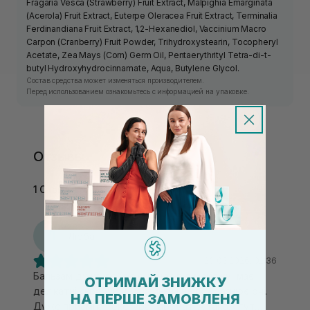
Fragaria Vesca (Strawberry) Fruit Extract, Malpighia Emarginata
(Acerola) Fruit Extract, Euterpe Oleracea Fruit Extract, Terminalia
Ferdinandiana Fruit Extract, 1,2-Hexanediol, Vaccinium Macro
Carpon (Cranberry) Fruit Powder, Trihydroxystearin, Tocopheryl
Acetate, Zea Mays (Corn) Germ Oil, Pentaerythrityl Tetra-di-t-
butyl Hydroxyhydrocinnamate, Aqua, Butylene Glycol.
Состав средства может изменяться производителем.
Перед использованием ознакомьтесь с информацией на упаковке.
Отзывы
1 Отзыв
Л
Люба
23.03.2026, 02:36
Бальзам дуже добре очищає від макіяжу, має
ОТРИМАЙ ЗНИЖКУ
делікатні скрабуючі частинки і не подразнює очі.
НА ПЕРШЕ ЗАМОВЛЕНЯ
Дуже приємна текстура і аромат. А також тут