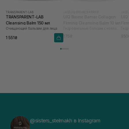
TRANSPARENT-LAB
UIQ
|
UIQ BIOME BARRIER
UIQ
|
TRANSPARENT-LAB
UIQ Biome Barrier Collagen
UIQ 
Cleansing Balm 150 мл
Firming Cleansing Balm 10 мл
Fir
Очищающий бальзам для лица
Гидрофильный бальзам с коллагеном
мл
175₴
850
1 551₴
@sisters_stelmakh в Instagram