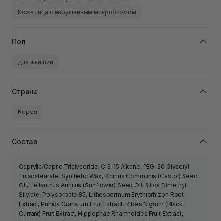
Кожа лица с нарушенным микробиомом
Пол
для женщин
Страна
Корея
Состав
Caprylic/Capric Triglyceride, CI3-15 Alkane, PEG-20 Glyceryl
Triisostearate, Synthetic Wax, Ricinus Communis (Castor) Seed
Oil, Helianthus Annuus (Sunflower) Seed Oil, Silica Dimethyl
Silylate, Polysorbate 85, Lithospermum Erythrorhizon Root
Extract, Punica Granatum Fruit Extract, Ribes Nigrum (Black
Currant) Fruit Extract, Hippophae Rhamnoides Fruit Extract,