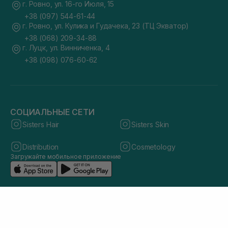
г. Ровно, ул. 16-го Июля, 15
+38 (097) 544-61-44
г. Ровно, ул. Кулика и Гудачека, 23 (ТЦ Экватор)
+38 (068) 209-34-88
г. Луцк, ул. Винниченка, 4
+38 (098) 076-60-62
СОЦИАЛЬНЫЕ СЕТИ
Sisters Hair
Sisters Skin
Distribution
Cosmetology
Загружайте мобильное приложение
© 2026 sisters.co.ua. Все права защищены