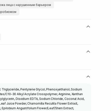
ожа лица с нарушенным барьером
икробиомом
ic Triglyceride, Pentylene Glycol, Phenoxyethanol, Sodium
tes/C10-30 Alkyl Acrylate Crosspolymer, Arginine, Xanthan
xylglycerin, Disodium EDTA, Sodium Chloride, Coconut Acid,
Leaf Juice Powder, Chamomilla Recutita Flower Extract,
t, Epilobium Angustifolium Flower/Leaf/Stem Extract,