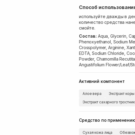
Способ использовани
используйте дважды в де
количество средства нане
смойте.
Состав:
Aqua, Glycerin, Cap
Phenoxyethanol, Sodium Meth
Crosspolymer, Arginine, Xant
EDTA, Sodium Chloride, Coco
Powder, Chamomilla Recutita 
Angustifolium Flower/Leaf/S
Активний компонент
Алое вера
Экстракт коры
Экстракт сахарного тростник
Средство по применени
Сухая кожа лица
Обезвож