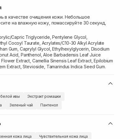
я
нь в качестве очищения кожи. Небольшое
сите на влажную кожу, помассируйте 30 секунд,
rylic/Capric Triglyceride, Pentylene Glycol,
yl Cocoyl Taurate, Acrylates/C10-30 Alkyl Acrylate
han Gum, Caprylyl Glycol, Ethylhexylglycerin, Disodium
nut Acid, Panthenol, Aloe Barbadensis Leaf Juice
Flower Extract, Camellia Sinensis Leaf Extract, Epilobium
tem Extract, Stevioside, Tamarindus Indica Seed Gum.
 белой ивы
Экстракт ромашки
а
Зеленый чай
Пантенол
ю
енная кожа лица
Чувствительная кожа лица