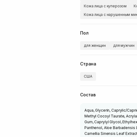
Кожа лица с куперозом
К
Кожа лица с нарушенным м
Пол
для женщин
для мужчин
Страна
США
Состав
Aqua, Glycerin, Caprylic/Capr
Methyl Cocoyl Taurate, Acryla
Gum, Caprylyl Glycol, Ethylhe
Panthenol, Aloe Barbadensis 
Camellia Sinensis Leaf Extrac