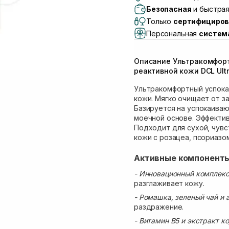
Самовывоз г. Львов, 
Безопасная
и быстрая
Lake)
Только
сертифициров
Самовывоз Львов (И
Персональная
систем
Самовывоз г. Львов 
Самовывоз Ровно
Описание Ультракомфор
Самовывоз г. Ровно, 
реактивной кожи DCL Ultr
Ультракомфортный успока
кожи. Мягко очищает от з
Базируется на успокаива
моечной основе. Эффекти
Подходит для сухой, чувс
кожи с розацеа, псориазом
Активные компонент
- Инновационный комплекс 
разглаживает кожу.
- Ромашка, зеленый чай и 
раздражение.
- Витамин В5 и экстракт к