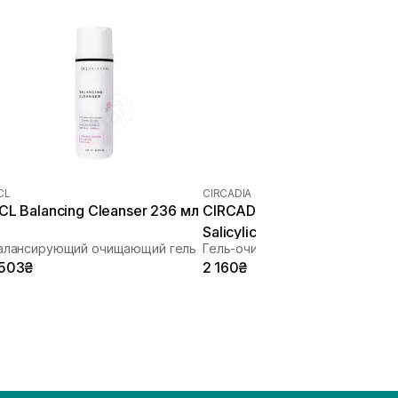
CL
CIRCADIA
CL Balancing Cleanser 236 мл
CIRCADIA Cleansing Gel with
Salicylic Acid 198 мл
алансирующий очищающий гель
 503₴
2 160₴