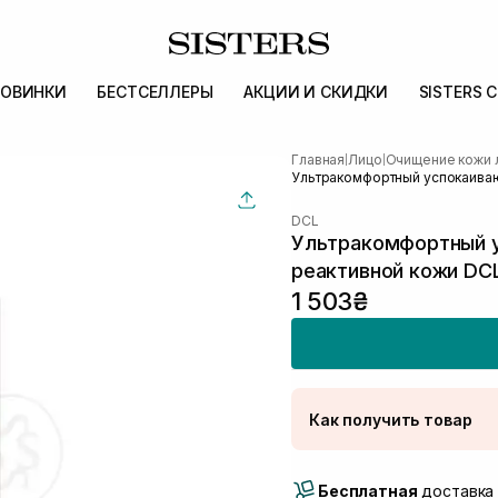
ОВИНКИ
БЕСТСЕЛЛЕРЫ
АКЦИИ И СКИДКИ
SISTERS 
Главная
Лицо
Очищение кожи 
|
|
Ультракомфортный успокаивающ
DCL
Ультракомфортный у
реактивной кожи DCL
1 503₴
Как получить товар
Доставка Новой Поч
Бесплатная
Самовывоз г. Луцк, 
доставка 