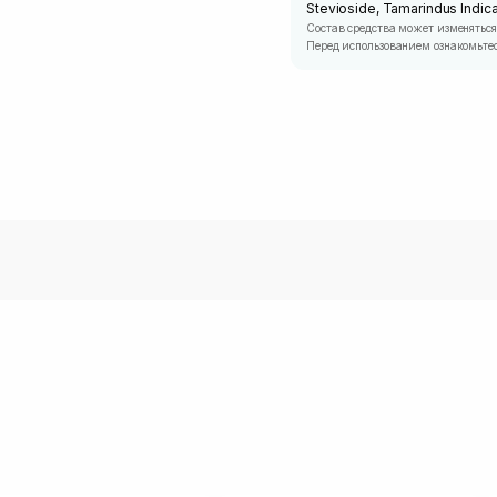
Stevioside, Tamarindus Indi
Состав средства может изменяться
Перед использованием ознакомьтес