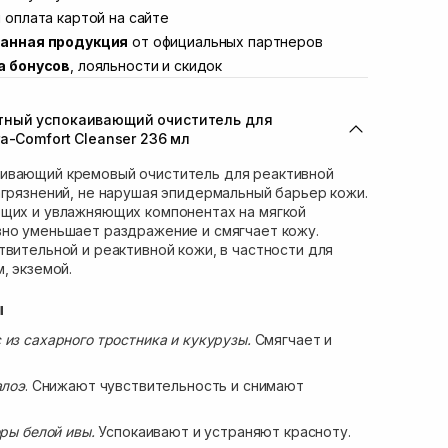
ул. Академика Подстригача, 1В (Duck's
 оплата картой на сайте
В наличии
анная продукция
от официальных партнеров
вана Франко 36)
В наличии
а бонусов
, лояльности и скидок
ул. Степана Бандеры 43
В наличии
В наличии
тный успокаивающий очиститель для
ул. Кулика и Гудачека 23 (ТЦ Экватор)
В наличии
a-Comfort Cleanser 236 мл
ивающий кремовый очиститель для реактивной
агрязнений, не нарушая эпидермальный барьер кожи.
ющих и увлажняющих компонентах на мягкой
вно уменьшает раздражение и смягчает кожу.
твительной и реактивной кожи, в частности для
, экземой.
ы
из сахарного тростника и кукурузы.
Смягчает и
алоэ
. Снижают чувствительность и снимают
оры белой ивы.
Успокаивают и устраняют красноту.