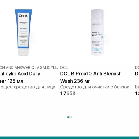
ON AND ANSWER
|
Q+A SALICYLIC ACID
DCL
D
licylic Acid Daily
DCL B Prox10 Anti Blemish
D
ser 125 мл
Wash 236 мл
Очищающее средство для лица с салициловой кислотой
Средство для очистки с бензоил пероксидом
Б
1 765₴
1