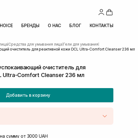
CHOICE
БРЕНДЫ
О НАС
БЛОГ
КОНТАКТЫ
лица
Средства для умывания лица
Гели для умывания
|
|
|
ий очиститель для реактивной кожи DCL Ultra-Comfort Cleanser 236 мл
спокаивающий очиститель для
 Ultra-Comfort Cleanser 236 мл
Добавить в корзину
той
В наличии
Винниченка 4
на сумму от 3000 UAH
В наличии