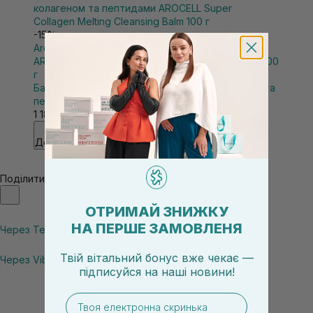
-15%
Arocell
|
AROCELL Super Collagen
AROCELL Super Collagen Melting Cleansing Balm 100
г
Бальзам для глибокого очищення з колагеном та
пептидами
1 182₴
1 390₴
Додати в кошик
Поділитись
ОТРИМАЙ ЗНИЖКУ
НА ПЕРШЕ ЗАМОВЛЕНЯ
Через Telegram
Твій вітальний бонус вже чекає —
Через Viber
підписуйся
на
наші новини!
email