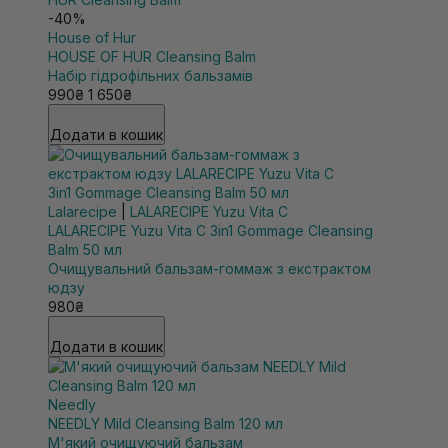
-40%
House of Hur
HOUSE OF HUR Cleansing Balm
Набір гідрофільних бальзамів
990₴
1 650₴
Додати в кошик
Lalarecipe
|
LALARECIPE Yuzu Vita C
LALARECIPE Yuzu Vita C 3in1 Gommage Cleansing
Balm 50 мл
Очищувальний бальзам-гоммаж з екстрактом
юдзу
980₴
Додати в кошик
Needly
NEEDLY Mild Cleansing Balm 120 мл
М'який очищуючий бальзам