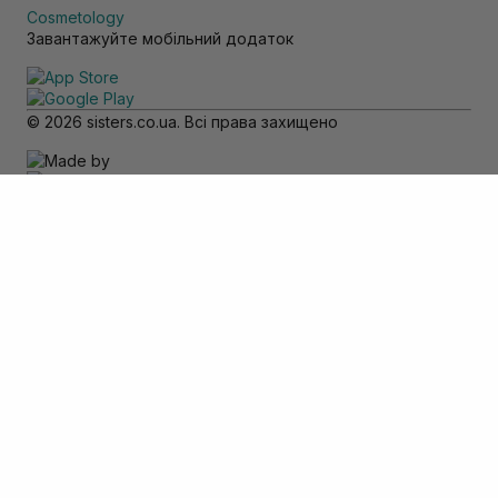
Cosmetology
Завантажуйте мобільний додаток
© 2026 sisters.co.ua. Всі права захищено
Зверніть увагу
Товар доступний тільки для самовивозу
Додати в кошик
Скасувати
Вхід
Телефон
*