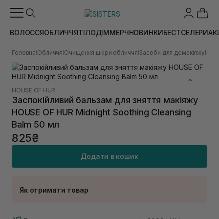
ВОЛОССЯ
ОБЛИЧЧЯ
ТІЛО
ДІМ
МЕРЧ
НОВИНКИ
БЕСТСЕЛЕРИ
АК
Головна
Обличчя
Очищення шкіри обличчя
Засоби для демакіяжу
Гідр
|
|
|
|
HOUSE OF HUR
Заспокійливий бальзам для зняття макіяжу
HOUSE OF HUR Midnight Soothing Cleansing
Balm 50 мл
825₴
Додати в кошик
Як отримати товар
Доставка Новою Поштою