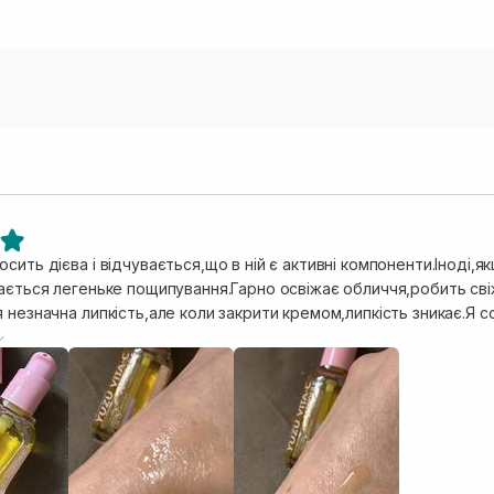
сить дієва і відчувається,що в ній є активні компоненти.Іноді,
вається легеньке пощипування.Гарно освіжає обличчя,робить сві
 незначна липкість,але коли закрити кремом,липкість зникає.Я 
 тонер ,тоді липкість практично не відчутна(ледь ледь).Також 
ама сироватка має легку олійно масляну текстуру і ледь відчут
користовую вранці і закриваю сонцезахистом.Відчувається ком