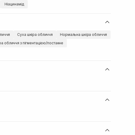
Ніацинамід
личчя
Суха шкіра обличчя
Нормальна шкіра обличчя
ра обличчя з пігментацією/постакне