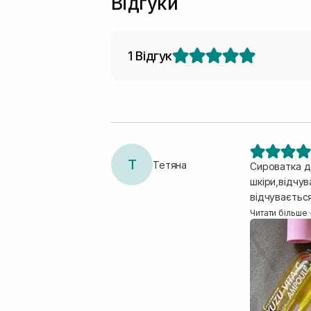
Відгуки
1 Відгук
Т
Тетяна
Сироватка до
шкіри,відчу
відчувається
сироватку на
Читати більше
нанесення.С
економна.Ви