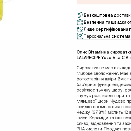
Доставка Новою По
Безкоштовна
Самовивіз м. Луцьк, 
доставка
Самовивіз м. Львів, в
Безпечна
та швидка оп
(Duck’s Lake)
Лише
сертифікована 
Самовивіз м. Львів, в
Персональна
система 
Самовивіз м. Львів, 
Самовивіз м. Рівне, ву
Опис Вітамінна сироватк
Самовивіз м. Рівне, в
LALARECIPE Yuzu Vita C A
Екватор)
Сироватка не має в складі
глибоке зволоження. Має 
фотостаріння шкіри. Вміст
барʼєрної функції епідерм
освітлює тьмяну шкіру, ро
звужує розширені пори та 
глянцевої шкіри. Чудово пр
швидко поглинається і при
Чеджу (67,8%) містить 12 
шкіри. Кераміди та інші п
сяйво, відновлення та захи
РНА кислоти. Продукт повн