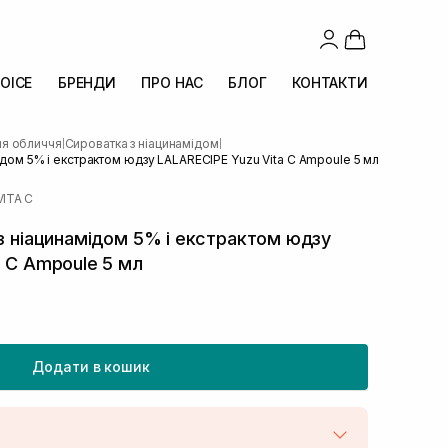
OICE
БРЕНДИ
ПРО НАС
БЛОГ
КОНТАКТИ
ля обличчя
Сироватка з ніацинамідом
|
|
мідом 5% і екстрактом юдзу LALARECIPE Yuzu Vita C Ampoule 5 мл
ITA C
 з ніацинамідом 5% і екстрактом юдзу
a C Ampoule 5 мл
Додати в кошик