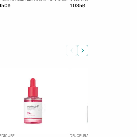
 150₴
1 035₴
EDICUBE
DR. CEURACLE