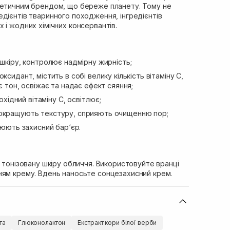
метичним брендом, що береже планету. Тому не
дієнтів тваринного походження, інгредієнтів
 і жодних хімічних консервантів.
 шкіру, контролює надмірну жирність;
ксидант, містить в собі велику кількість вітаміну С,
є тон, освіжає та надає ефект сяяння;
охідний вітаміну С, освітлює;
кращують текстуру, сприяють очищенню пор;
юють захисний бар‘єр.
, тонізовану шкіру обличчя. Використовуйте вранці
ням крему. Вдень наносьте сонцезахисний крем.
та
Глюконолактон
Екстракт кори білої верби