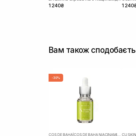
1 240₴
1 240
Вам також сподобаєть
-30%
COS DE BAHA
|
COS DE BAHA NIACINAMIDE
CU SKI