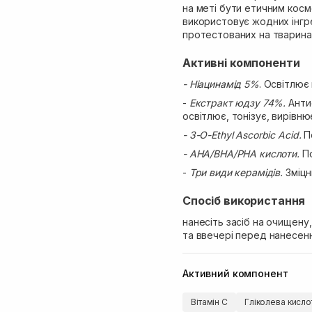
на меті бути етичним кос
використовує жодних інгре
протестованих на тваринах
Активні компоненти
- Ніацинамід 5%
. Освітлює
-
Екстракт юдзу 74%.
Антио
освітлює, тонізує, вирівню
- 3-O-Ethyl Ascorbic Acid.
П
- AHA/BHA/PHA кислоти.
По
-
Три види керамідів.
Зміцн
Спосіб використання
нанесіть засіб на очищену
та ввечері перед нанесен
Активний компонент
Вітамін C
Гліколева кисло