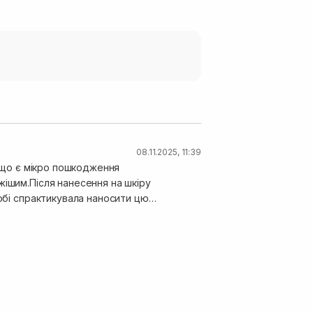
08.11.2025, 11:39
якщо є мікро пошкодження
жішим.Після нанесення на шкіру
собі спрактикувала наносити цю
відмічу,що зручний дозатор для
ний аромат.Досить
фортно.