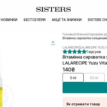
НОВИНКИ
БЕСТСЕЛЕРИ
АКЦІЇ ТА ЗНИЖКИ
SISTERS CH
Головна
Обличчя
Сироватки д
|
|
Вітамінна сироватка з ніацина
LALARECIPE
|
LALARECIPE YUZU V
1 відгуків
Вітамінна сироватка
LALARECIPE Yuzu Vit
140₴
5 ml
50 ml
Як отримати товар