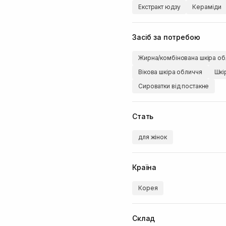
Екстракт юдзу
Кераміди
Засіб за потребою
Жирна/комбінована шкіра об
Вікова шкіра обличчя
Шкі
Сироватки від постакне
Стать
для жінок
Країна
Корея
Склад