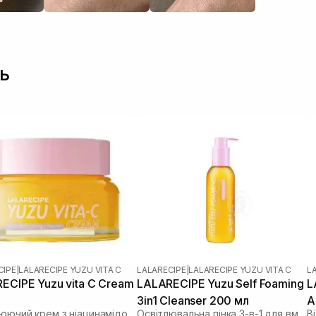
ь
CIPE
|
LALARECIPE YUZU VITA C
LALARECIPE
|
LALARECIPE YUZU VITA C
L
ECIPE Yuzu vita C Cream
LALARECIPE Yuzu Self Foaming
L
3in1 Cleanser 200 мл
A
Освітлюючий крем з ніацинамідом 5% та екстрактом юдзу
Освітлювальна пінка 3-в-1 для вмивання з екстрактом юдзу