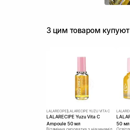
З цим товаром купуют
LALARECIPE
|
LALARECIPE YUZU VITA C
LALARE
LALARECIPE Yuzu Vita C
LALAR
Ampoule 50 мл
50 мл
Вітамінна сироватка з ніацинамідом 5% і екстрактом юдзу