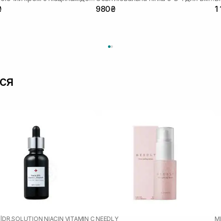
₴
980₴
1
ся
N
|
DR.SOLUTION NIACIN VITAMIN C
NEEDLY
M