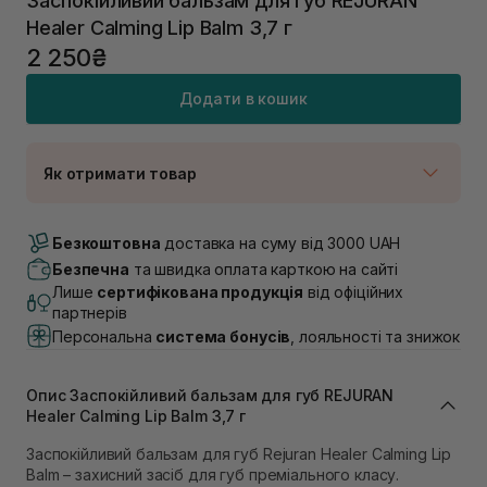
Заспокійливий бальзам для губ REJURAN
Healer Calming Lip Balm 3,7 г
2 250₴
Додати в кошик
Як отримати товар
Доставка Новою Поштою
В наявності
Безкоштовна
доставка на суму від 3000 UAH
Самовивіз м. Луцьк, вул. Винниченка 4
Безпечна
та швидка оплата карткою на сайті
Немає в наявності!
Лише
сертифікована продукція
від офіційних
Самовивіз м. Львів, вул. Академіка Підстригача, 1В
партнерів
(Duck’s Lake)
Персональна
система бонусів
, лояльності та знижок
Немає в наявності!
Самовивіз м. Львів, вул. Івана Франка 36
Немає в наявності!
Опис Заспокійливий бальзам для губ REJURAN
Самовивіз м. Львів, вул. Степана Бандери 45
Healer Calming Lip Balm 3,7 г
Немає в наявності!
Самовивіз м. Рівне, вул. 16-го Липня, 15
Заспокійливий бальзам для губ Rejuran Healer Calming Lip
Немає в наявності!
Balm – захисний засіб для губ преміального класу.