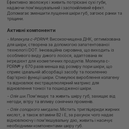
Самовивіз м. Рівне, вул. Кулика і Гудачека 23 (ТЦ
Ефективно зволожує і живить потріскані сухі губи,
Екватор)
надаючи пом'якшувальний і заспокійливий ефект.
Немає в наявності!
Допомагає зменшити лущення шкіри губ, загоює ранки та
тріщини.
Активні компоненти
- Молекула c-PDRN®.
Високоочищена ДНК, оптимізована
для шкіри, створена за допомогою запатентованої
технології DOT. Інноваційна сировина, що виходить із
особливого виду дикого лосося, адаптована як
інгредієнт для косметичних продуктів. Молекула c-
PDRN® у 670 разів менша від розміру пори шкіри, що
сприяє ідеальній абсорбації засобу та посиленню
бар'єрної функції шкіри. Стимулює вироблення колагену
та відновлює екстрацелюлярний матрикс для
відновлення тонкої та пошкодженої шкіри.
- Олія ши.
Пом'якшує та живить шкіру губ, захищає від
негоди, вітру та впливу сонячних променів.
- Олія солодкого мигдалю.
Містить тригліцериди жирних
кислот, а також вітаміни В2 і Е, за рахунок чого надає
відновлюючу і пом'якшувальну дію, живить і насичує
необхідними компонентами шкіру губ.