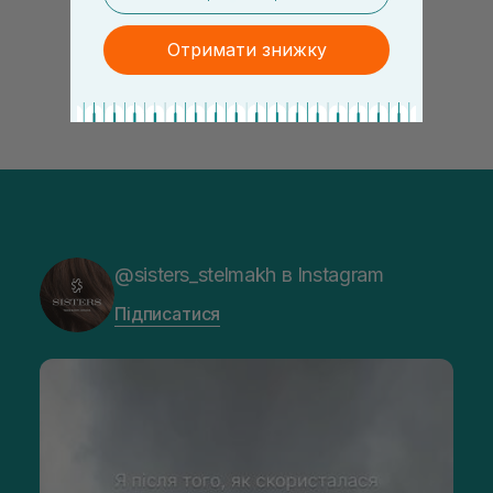
Отримати знижку
@sisters_stelmakh в Instagram
Підписатися