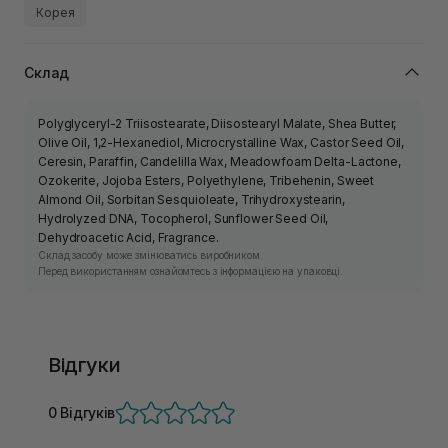
Корея
Склад
Polyglyceryl-2 Triisostearate, Diisostearyl Malate, Shea Butter,
Olive Oil, 1,2-Hexanediol, Microcrystalline Wax, Castor Seed Oil,
Ceresin, Paraffin, Candelilla Wax, Meadowfoam Delta-Lactone,
Ozokerite, Jojoba Esters, Polyethylene, Tribehenin, Sweet
Almond Oil, Sorbitan Sesquioleate, Trihydroxystearin,
Hydrolyzed DNA, Tocopherol, Sunflower Seed Oil,
Dehydroacetic Acid, Fragrance.
Склад засобу може змінюватись виробником.
Перед використанням ознайомтесь з інформацією на упаковці.
Відгуки
0 Відгуків