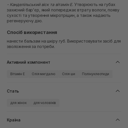
- Канделільський віск та вітамін Е.
Утворюють на губах
захисний бар'єр, який попереджає втрату вологи, появу
сухості та утворення мікротріщин, а також надають
регенеруючу дію.
Спосіб використання
нанести бальзам на шкіру губ. Використовувати засіб для
зволоження за потреби.
Активний компонент
Вітамін Е
Олія мигдалю
Олія ши
Полінуклеотиди
Стать
для жінок
для чоловіків
Країна