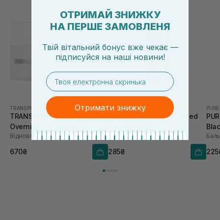
ОТРИМАЙ ЗНИЖКУ
НА ПЕРШЕ ЗАМОВЛЕНЯ
Твій вітальний бонус вже чекає —
підписуйся
на
наші новини!
email
Отримати знижку
TRANSPARENT-LAB
HURRAW!
PURE
TRANSPARENT-LAB
HURRAW! Raspberry Tinted
PUR
Overnight Restoring Lip
Lip Balm 4.8 г
Blac
Відновлюючий бальзам для губ
Бальзам для губ
Баль
Treatment 15 мл
670₴
285₴
225