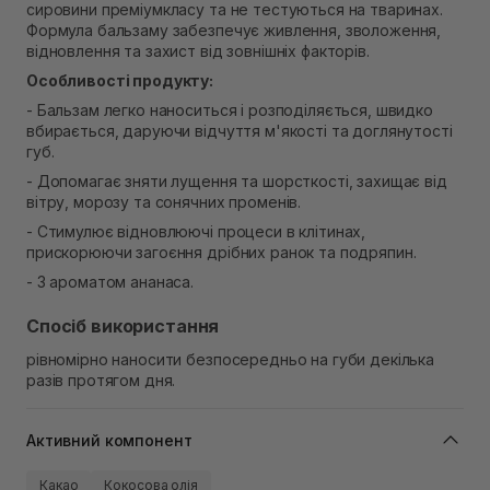
сировини преміумкласу та не тестуються на тваринах.
В наявності
Формула бальзаму забезпечує живлення, зволоження,
Самовивіз м. Рівне, вул. Кулика і Гудачека 23 (ТЦ
відновлення та захист від зовнішніх факторів.
Екватор)
В наявності
Особливості продукту:
- Бальзам легко наноситься і розподіляється, швидко
вбирається, даруючи відчуття м'якості та доглянутості
губ.
- Допомагає зняти лущення та шорсткості, захищає від
вітру, морозу та сонячних променів.
- Стимулює відновлюючі процеси в клітинах,
прискорюючи загоєння дрібних ранок та подряпин.
- З ароматом ананаса.
Спосіб використання
рівномірно наносити безпосередньо на губи декілька
разів протягом дня.
Активний компонент
Какао
Кокосова олія