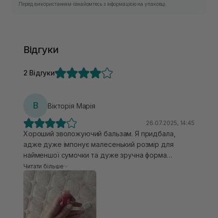
Перед використанням ознайомтесь з інформацією на упаковці.
Відгуки
2 Відгуки
В
Вікторія Марія
26.07.2025, 14:45
Хороший зволожуючий бальзам. Я придбала,
адже дуже імпонує малесенький розмір для
найменшої сумочки та дуже зручна форма
нанесення, ні в одного бренду таку не зустрічала.
Читати більше
Також всюди впринципі позитивні відгуки на них.
Мене він не вразив, можливо через те, що я вже
дуже багато перепробувала різних бальзамів.
Проте цей варіант хороший, але не щось