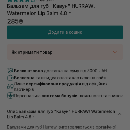
Бальзам для губ "Кавун" HURRAW!
Watermelon Lip Balm 4.8 г
285₴
Додати в кошик
Як отримати товар
Доставка Новою Поштою
В наявності
Безкоштовна
доставка на суму від 3000 UAH
Самовивіз м. Луцьк, вул. Винниченка 4
Безпечна
та швидка оплата карткою на сайті
В наявності
Лише
сертифікована продукція
від офіційних
Самовивіз м. Львів, вул. Академіка Підстригача, 1В
партнерів
(Duck’s Lake)
Персональна
система бонусів
, лояльності та знижок
В наявності
Самовивіз м. Львів, вул. Івана Франка 36
В наявності
Опис Бальзам для губ "Кавун" HURRAW! Watermelon
Самовивіз м. Львів, вул. Степана Бандери 45
Lip Balm 4.8 г
В наявності
Бальзами для губ Hurraw! виготовляються з органічної
Самовивіз м. Рівне, вул. 16-го Липня, 15