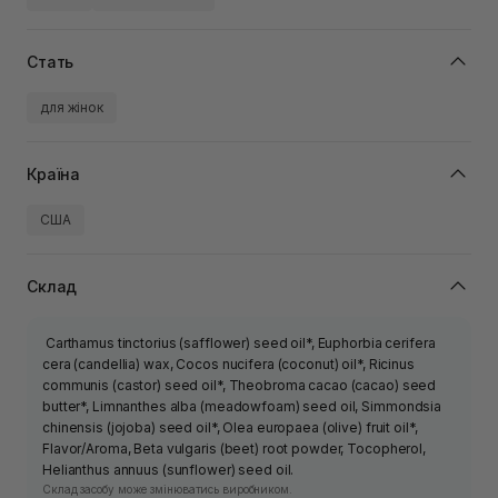
Стать
для жінок
Країна
США
Склад
Carthamus tinctorius (safflower) seed oil*, Euphorbia cerifera
cera (candellia) wax, Cocos nucifera (coconut) oil*, Ricinus
communis (castor) seed oil*, Theobroma cacao (cacao) seed
butter*, Limnanthes alba (meadowfoam) seed oil, Simmondsia
chinensis (jojoba) seed oil*, Olea europaea (olive) fruit oil*,
Flavor/Aroma, Beta vulgaris (beet) root powder, Tocopherol,
Helianthus annuus (sunflower) seed oil.
Склад засобу може змінюватись виробником.