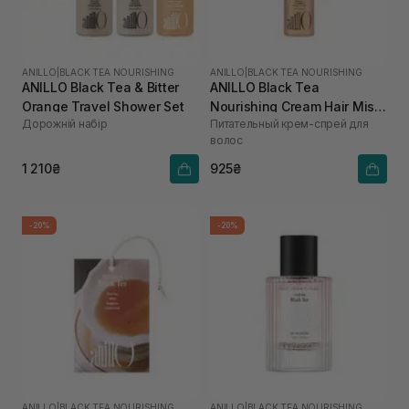
ANILLO
|
BLACK TEA NOURISHING
ANILLO
|
BLACK TEA NOURISHING
ANILLO Black Tea & Bitter
ANILLO Black Tea
Orange Travel Shower Set
Nourishing Cream Hair Mist
Дорожній набір
Питательный крем-спрей для
для зволоження та
волос
розгладження волосся 70
мл
1 210₴
925₴
-20%
-20%
ANILLO
|
BLACK TEA NOURISHING
ANILLO
|
BLACK TEA NOURISHING