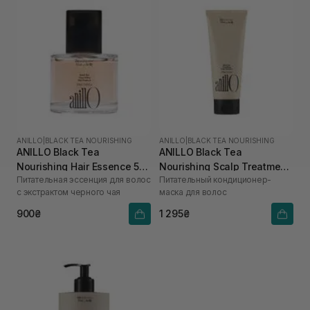
ANILLO
|
BLACK TEA NOURISHING
ANILLO
|
BLACK TEA NOURISHING
ANILLO Black Tea
ANILLO Black Tea
Nourishing Hair Essence 50
Nourishing Scalp Treatment
Питательная эссенция для волос
Питательный кондиционер-
мл
150 мл
с экстрактом черного чая
маска для волос
900₴
1 295₴