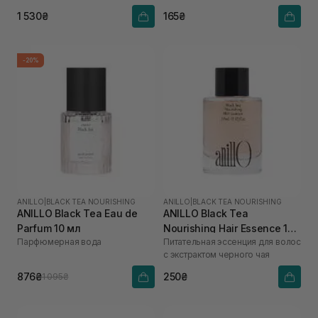
1 530₴
165₴
-20%
ANILLO
|
BLACK TEA NOURISHING
ANILLO
|
BLACK TEA NOURISHING
ANILLO Black Tea Eau de
ANILLO Black Tea
Parfum 10 мл
Nourishing Hair Essence 10
Парфюмерная вода
Питательная эссенция для волос
мл
с экстрактом черного чая
876₴
250₴
1 095₴