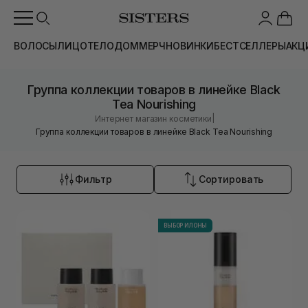
ВОЛОСЫ
ЛИЦО
ТЕЛО
ДОМ
МЕРЧ
НОВИНКИ
БЕСТСЕЛЛЕРЫ
АКЦ
Группа коллекции товаров в линейке Black
Tea Nourishing
|
Интернет магазин косметики
Группа коллекции товаров в линейке Black Tea Nourishing
Фильтр
Сортировать
ВЫБОР ИЛОНЫ