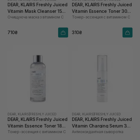
DEAR, KLAIRS Freshly Juiced
DEAR, KLAIRS Freshly Juiced
Vitamin Mask Cleanser 150
Vitamin Essence Toner 30
Очищуюча маска з вітаміном С
Тонер-эссенция с витамином C
мл
мл
710₴
310₴
DEAR, KLAIRS
|
FRESHLY JUICED
DEAR, KLAIRS
|
FRESHLY JUICED
DEAR, KLAIRS Freshly Juiced
DEAR, KLAIRS Freshly Juiced
Vitamin Essence Toner 180
Vitamin Charging Serum 30
Тонер-эссенция с витамином C
Антиоксидантная сыворотка
мл
мл