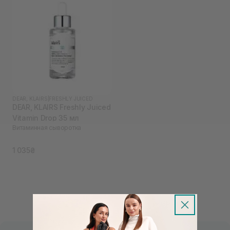
DEAR, KLAIRS
|
FRESHLY JUICED
DEAR, KLAIRS Freshly Juiced
Vitamin Drop 35 мл
Витаминная сыворотка
1 035₴