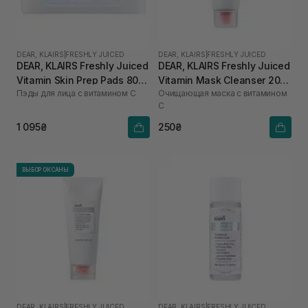
DEAR, KLAIRS
|
FRESHLY JUICED
DEAR, KLAIRS
|
FRESHLY JUICED
DEAR, KLAIRS Freshly Juiced
DEAR, KLAIRS Freshly Juiced
Vitamin Skin Prep Pads 80
Vitamin Mask Cleanser 20
Пэды для лица с витамином C
Очищающая маска с витамином
шт
мл
C
1 095₴
250₴
ВЫБОР ОКСАНЫ
DEAR, KLAIRS
|
FRESHLY JUICED
DEAR, KLAIRS
|
FRESHLY JUICED