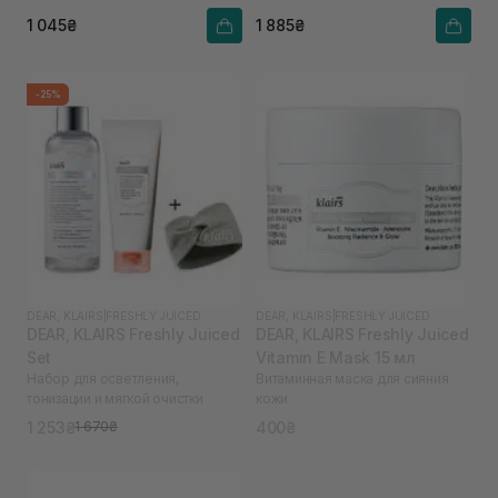
1 045₴
1 885₴
-25%
DEAR, KLAIRS
|
FRESHLY JUICED
DEAR, KLAIRS
|
FRESHLY JUICED
DEAR, KLAIRS Freshly Juiced
DEAR, KLAIRS Freshly Juiced
Set
Vitamin E Mask 15 мл
Набор для осветления,
Витаминная маска для сияния
тонизации и мягкой очистки
кожи
1 253₴
400₴
1 670₴