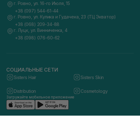
г. Ровно, ул. 16-го Июля, 15
+38 (097) 544-61-44
г. Ровно, ул. Кулика и Гудачека, 23 (ТЦ Экватор)
+38 (068) 209-34-88
г. Луцк, ул. Винниченка, 4
+38 (098) 076-60-62
СОЦИАЛЬНЫЕ СЕТИ
Sisters Hair
Sisters Skin
Distribution
Cosmetology
Загружайте мобильное приложение
© 2026 sisters.co.ua. Все права защищены