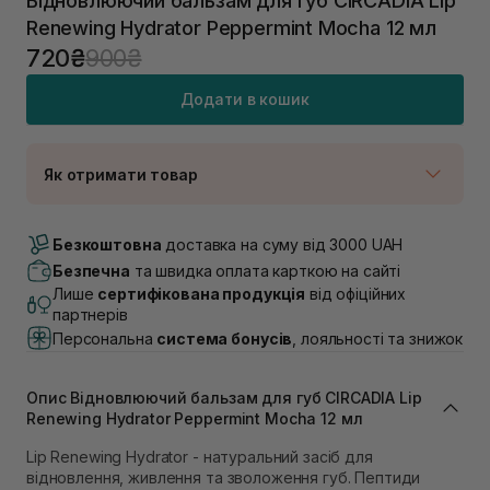
Відновлюючий бальзам для губ CIRCADIA Lip
Renewing Hydrator Peppermint Mocha 12 мл
720₴
900₴
Додати в кошик
Як отримати товар
Доставка Новою Поштою
Немає в наявності!
Безкоштовна
доставка на суму від 3000 UAH
Самовивіз м. Луцьк, вул. Винниченка 4
Безпечна
та швидка оплата карткою на сайті
В наявності
Лише
сертифікована продукція
від офіційних
Самовивіз м. Львів, вул. Академіка Підстригача, 1В
партнерів
(Duck’s Lake)
Персональна
система бонусів
, лояльності та знижок
Немає в наявності!
Самовивіз м. Львів, вул. Івана Франка 36
В наявності
Опис Відновлюючий бальзам для губ CIRCADIA Lip
Самовивіз м. Львів, вул. Степана Бандери 45
Renewing Hydrator Peppermint Mocha 12 мл
В наявності
Lip Renewing Hydrator - натуральний засіб для
Самовивіз м. Рівне, вул. 16-го Липня, 15
відновлення, живлення та зволоження губ. Пептиди
В наявності