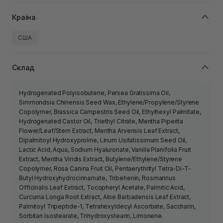
Країна
США
Склад
Hydrogenated Polyisobutene, Persea Gratissima Oil,
Simmondsia Chinensis Seed Wax, Ethylene/Propylene/Styrene
Copolymer, Brassica Campestris Seed Oil, Ethylhexyl Palmitate,
Hydrogenated Castor Oil, Triethyl Citrate, Mentha Piperita
Flower/Leaf/Stem Extract, Mentha Arvensis Leaf Extract,
Dipalmitoyl Hydroxyproline, Linum Usitatissimum Seed Oil,
Lactic Acid, Aqua, Sodium Hyaluronate, Vanilla Planifolia Fruit
Extract, Mentha Viridis Extract, Butylene/Ethylene/Styrene
Copolymer, Rosa Canina Fruit Oil, Pentaerythrityl Tetra-Di-T-
Butyl Hydroxyhydrocinnamate, Tribehenin, Rosmarinus
Officinalis Leaf Extract, Tocopheryl Acetate, Palmitic Acid,
Curcuma Longa Root Extract, Aloe Barbadensis Leaf Extract,
Palmitoyl Tripeptide-1, Tetrahexyldecyl Ascorbate, Saccharin,
Sorbitan Isostearate, Trihydroxystearin, Limonene.