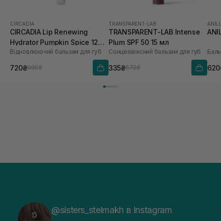
CIRCADIA
TRANSPARENT-LAB
ANIL
CIRCADIA Lip Renewing
TRANSPARENT-LAB Intense
ANI
Hydrator Pumpkin Spice 12
Plum SPF 50 15 мл
Відновлюючий бальзам для губ
Сонцезахисний бальзам для губ
Баль
мл
720₴
335₴
620
900₴
670₴
@sisters_stelmakh в Instagram