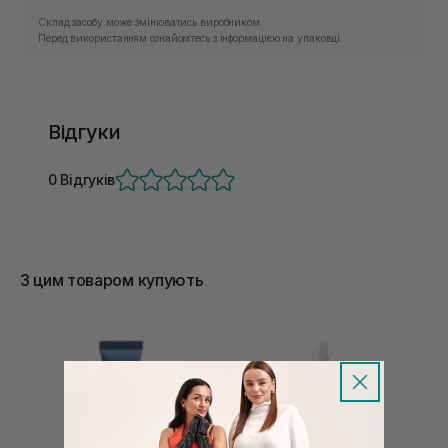
Склад засобу може змінюватись виробником.
Перед використанням ознайомтесь з інформацією на упаковці.
Відгуки
0 Відгуків
З цим товаром купують