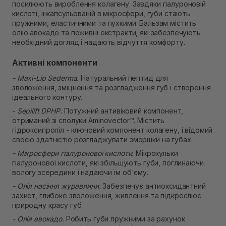
посилюють вироблення колагену. Завдяки гіалуроновій
Самовивіз м. Рівне, вул. Кулика і Гудачека 23 (ТЦ
кислоті, інкапсульованій в мікросфери, губи стають
Екватор)
пружними, еластичними та пухкими. Бальзам містить
Немає в наявності!
олію авокадо та поживні екстракти, які забезпечують
необхідний догляд і надають відчуття комфорту.
Активні компоненти
- Maxi-Lip Sederma.
Натуральний пептид для
зволоження, зміцнення та розгладження губ і створення
ідеального контуру.
-
Sepilift DPHP.
Потужний антивіковий компонент,
отриманий зі сполуки Aminovector™. Містить
гідроксипропіл - ключовий компонент колагену, і відомий
своєю здатністю розгладжувати зморшки на губах.
- Мікросфери гіалуронової кислоти.
Мікрокульки
гіалуронової кислоти, які збільшують губи, поглинаючи
вологу зсередини і надаючи їм об'єму.
- Олія насіння журавлини.
Забезпечує антиоксидантний
захист, глибоке зволоження, живлення та підкреслює
природну красу губ.
- Олія авокадо.
Робить губи пружними за рахунок