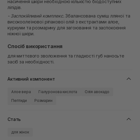
насичення шкіри необхідною кількістю біодоступних
ліпідів.
- Заспокійливий комплекс.
Збалансована суміш лляної та
високоолеїнової ріпакової олій з екстрактами алое,
куркуми та розмарину для загоювання та заспокоєння
ніжної шкіри.
Спосіб використання
для миттєвого зволоження та гладкості губ наносьте
засіб за необхідності.
Активний компонент
Алое вера
Гіалуронова кислота
Олія авокадо
Пептиди
Розмарин
Стать
для жінок