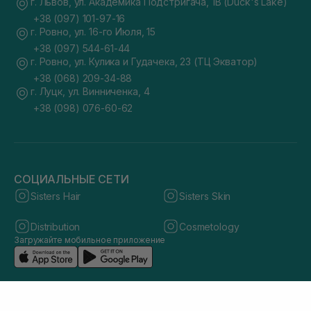
г. Львов, ул. Академика Подстригача, 1В (Duck's Lake)
+38 (097) 101-97-16
г. Ровно, ул. 16-го Июля, 15
+38 (097) 544-61-44
г. Ровно, ул. Кулика и Гудачека, 23 (ТЦ Экватор)
+38 (068) 209-34-88
г. Луцк, ул. Винниченка, 4
+38 (098) 076-60-62
СОЦИАЛЬНЫЕ СЕТИ
Sisters Hair
Sisters Skin
Distribution
Cosmetology
Загружайте мобильное приложение