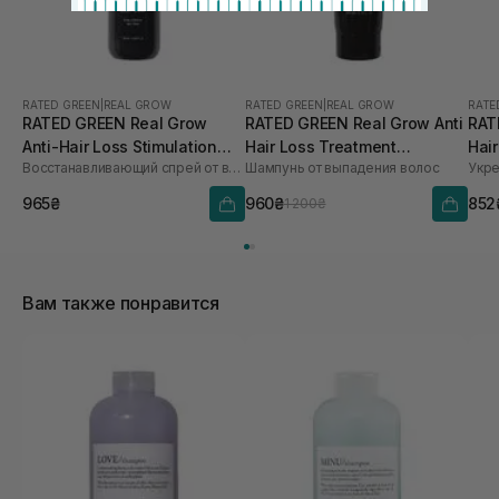
RATED GREEN
|
REAL GROW
RATED GREEN
|
REAL GROW
RATE
RATED GREEN Real Grow
RATED GREEN Real Grow Anti
RAT
Anti-Hair Loss Stimulation
Hair Loss Treatment
Hair
Восстанавливающий спрей от выпадения волос
Шампунь от выпадения волос
Scalp Spray 120 мл
Shampoo 200 мл
Tre
965₴
960₴
852
1 200₴
Вам также понравится