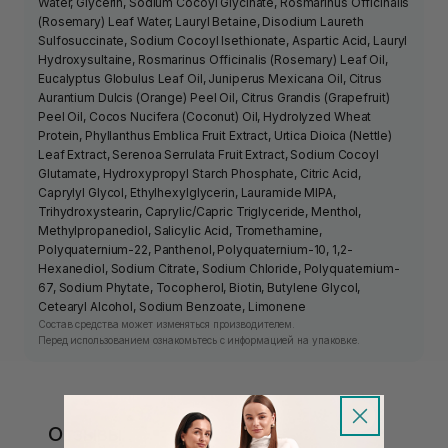
Water, Glycerin, Sodium Cocoyl Glycinate, Rosmarinus Officinalis
(Rosemary) Leaf Water, Lauryl Betaine, Disodium Laureth
Sulfosuccinate, Sodium Cocoyl Isethionate, Aspartic Acid, Lauryl
Hydroxysultaine, Rosmarinus Officinalis (Rosemary) Leaf Oil,
Eucalyptus Globulus Leaf Oil, Juniperus Mexicana Oil, Citrus
Aurantium Dulcis (Orange) Peel Oil, Citrus Grandis (Grapefruit)
Peel Oil, Cocos Nucifera (Coconut) Oil, Hydrolyzed Wheat
Protein, Phyllanthus Emblica Fruit Extract, Urtica Dioica (Nettle)
Leaf Extract, Serenoa Serrulata Fruit Extract, Sodium Cocoyl
Glutamate, Hydroxypropyl Starch Phosphate, Citric Acid,
Caprylyl Glycol, Ethylhexylglycerin, Lauramide MIPA,
Trihydroxystearin, Caprylic/Capric Triglyceride, Menthol,
Methylpropanediol, Salicylic Acid, Tromethamine,
Polyquaternium-22, Panthenol, Polyquaternium-10, 1,2-
Hexanediol, Sodium Citrate, Sodium Chloride, Polyquaternium-
67, Sodium Phytate, Tocopherol, Biotin, Butylene Glycol,
Cetearyl Alcohol, Sodium Benzoate, Limonene
Состав средства может изменяться производителем.
Перед использованием ознакомьтесь с информацией на упаковке.
Отзывы