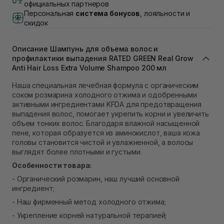
Самовывоз г. Львов, ул. Академика Подстригача,
официальных партнеров
1В (Duck's Lake)
Персональная
система бонусов
, лояльности и
В наличии
скидок
Самовывоз Львов (Ивана Франко 36)
В наличии
Описание Шампунь для объема волос и
Самовывоз г. Львов ул. Степана Бандеры 43
профилактики выпадения RATED GREEN Real Grow
В наличии
Anti Hair Loss Extra Volume Shampoo 200 мл
Самовывоз Ровно
В наличии
Наша специальная лечебная формула с органическим
Самовывоз г. Ровно, ул. Кулика и Гудачека 23 (ТЦ
соком розмарина холодного отжима и одобренными
Экватор)
активными ингредиентами KFDA для предотвращения
В наличии
выпадения волос, помогает укрепить корни и увеличить
объем тонких волос. Благодаря влажной насыщенной
пене, которая образуется из аминокислот, ваша кожа
головы становится чистой и увлажненной, а волосы
выглядят более плотными и густыми.
Особенности товара:
- Органический розмарин, наш лучший основной
ингредиент;
- Наш фирменный метод холодного отжима;
- Укрепление корней натуральной терапией;