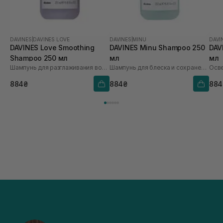
DAVINES
|
DAVINES LOVE
DAVINES
|
MINU
DAVI
DAVINES Love Smoothing
DAVINES Minu Shampoo 250
DAV
Shampoo 250 мл
мл
мл
Шампунь для разглаживания волнистых волос
Шампунь для блеска и сохранения цвета волос
884₴
884₴
884