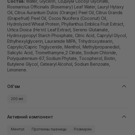
Состав:
Water, Glycerin, Содиум Cocoyl Glycinate,
Rosmarinus Officinalis (Rosemary) Leaf Water, Lauryl Hytaxy
Oil, Citrus Aurantium Dulcis (Orange) Peel Oil, Citrus Grandis
(Grapefruit) Peel Oil, Cocos Nucifera (Coconut) Oil,
Hydrolyzed Wheat Protein, Phyllanthus Emblica Fruit Extract,
Urtica Dioica (Нетл) Leaf Extract, Sereno Glutamate,
Hydroxypropyl Starch Phosphate, Citric Acid, Caprylyl Glycol,
Ethylhexylglycerin, Lauramide MIPA, Trihydroxystearin,
Caprylic/Capric Triglyceride, Menthol, Methylpropanediol,
Salicylic Acid, Tromethamyne,2 Citrate, Sodium Chloride,
Polyquaternium-67, Sodium Phytate, Tocopherol, Biotin,
Butylene Glycol, Cetearyl Alcohol, Sodium Benzoate,
Limonene.
Об'єм
200 мл
Активний компонент
Ментол
Протеины пшеницы
Розмарин