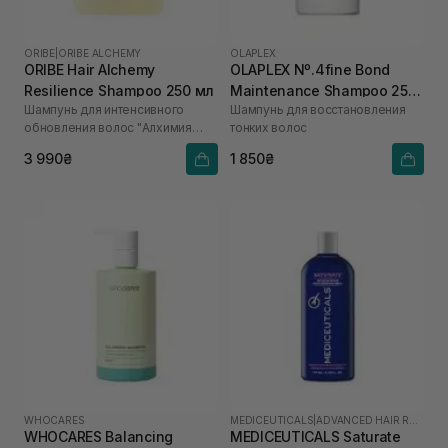
ORIBE
|
ORIBE ALCHEMY
OLAPLEX
ORIBE Hair Alchemy
OLAPLEX Nº.4fine Bond
Resilience Shampoo 250 мл
Maintenance Shampoo 250
Шампунь для интенсивного
Шампунь для восстановления
мл
обновления волос "Алхимия
тонких волос
красоты"
3 990₴
1 850₴
WHOCARES
MEDICEUTICALS
|
ADVANCED HAIR RESTORATION TECHNOLOGY WOMEN
WHOCARES Balancing
MEDICEUTICALS Saturate