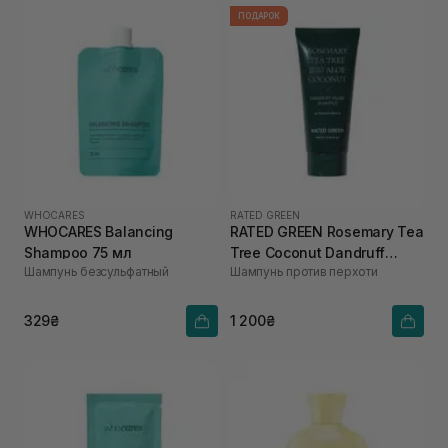
ПОДАРОК
WHOCARES
RATED GREEN
WHOCARES Balancing
RATED GREEN Rosemary Tea
Shampoo 75 мл
Tree Coconut Dandruff
Шампунь безсульфатный
Шампунь против перхоти
Relief Shampoo 200 мл
329₴
1 200₴