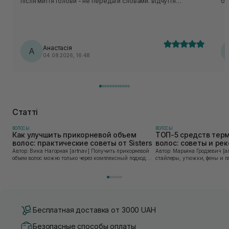
після миття голови - не передати словами. відчуття
бо
прохолоди на шкірі голови це щось нереальне. коли маю
ві
складний день завжди використовую цей шампунь,він
ра
начебто знімає стресс цією прохолодною дією.
Анастасія
А
04.08.2026, 16:48
Статті
ВОЛОСЫ
ВОЛОСЫ
Как улучшить прикорневой объем
ТОП-5 средств тер
волос: практические советы от Sisters
волос: советы и ре
Sisters
Автор: Вика Нагорная [artnav] Получить прикорневой
Автор: Марьяна Гродзевич [artnav] Современные
объем волос можно только через комплексный подход:
стайлеры, утюжки, фены и п
правильное очищение кожи головы, грамотную технику
облегчают жизнь и экономят
сушки и использование стайлинга, который...
прически. Но при ежедневно
приборов во...
Бесплатная доставка от 3000 UAH
Безопасные способы оплаты