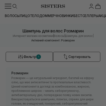
ВОЛОСЫ
ЛИЦО
ТЕЛО
ДОМ
МЕРЧ
НОВИНКИ
БЕСТСЕЛЛЕРЫ
АКЦ
Шампунь для волос Розмарин
|
|
|
Интернет магазин косметики
Волосы
Шампунь для волос
Активний компонент: Розмарин
Фильтр
Сортировать
1
Розмарин
Розмарин — це натуральний інгредієнт, багатий на ефірну
олію, що має антисептичні та протизапальні властивості.
Цінний компонент в догляді за комбінованою, жирною,
проблемною шкірою - чинить себорегулюючу,
антибактеріальну дію, попереджає появу нових висипів.
Використовується в шампунях, пілінгах, спреях для шкіри
голови, як очищуючий, тонізуючий, себорегулюючий