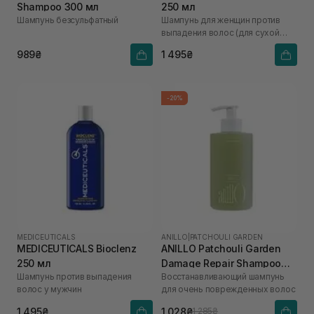
Shampoo 300 мл
250 мл
Шампунь безсульфатный
Шампунь для женщин против
выпадения волос (для сухой
кожи головы)
989₴
1 495₴
-20%
MEDICEUTICALS
ANILLO
|
PATCHOULI GARDEN
MEDICEUTICALS Bioclenz
ANILLO Patchouli Garden
250 мл
Damage Repair Shampoo
Шампунь против выпадения
Восстанавливающий шампунь
300 мл
волос у мужчин
для очень поврежденных волос
1 495₴
1 028₴
1 285₴