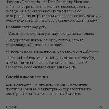
Самовивіз м. Рівне, вул. 16-го Липня, 15
Шампунь Davines Natural Tech Energizing Shampoo
забезпечує ретельне очищення волосся, зменшує
В наявності
Самовивіз м. Рівне, вул. Кулика і Гудачека 23 (ТЦ
випадання. Сприяє зміцненню та загальному
Екватор)
оздоровленню шкіри голови та волосся по всій довжині.
Немає в наявності!
Рекомендується для волосся, схильного до випадання.
Особливості продукту:
- Має яскраво виражену стимулюючу дію на волосся.
- Оздоровлює локони та шкіру голови, сприяє
мікроциркуляції, оновленню пасм.
- Перешкоджає випадінню, зміцнює волосяні цибулини.
- Найцінніший компонент, такий як фітоактив кофеїну,
який не тільки інтенсивно живить волосся, але й
забезпечує ефективне зміцнення локонів.
Спосіб використання
для проведення інтенсивної терапії через день
протягом 1 місяця. Для підтримки терапевтичного
ефекту: двічі на тиждень протягом 2 місяців.
Об'єм