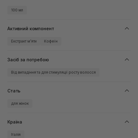
100 мл
Активний компонент
Екстракт м’яти
Кофеїн
Засіб за потребою
Від випадіння та для стимуляції росту волосся
Стать
для жінок
Країна
Італія