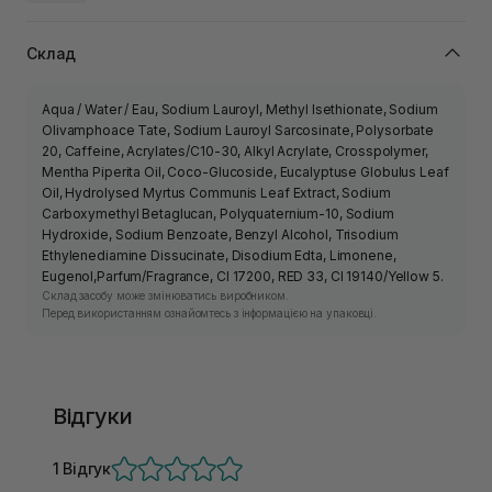
Склад
Aqua / Water / Eau, Sodium Lauroyl, Methyl Isethionate, Sodium
Olivamphoace Tate, Sodium Lauroyl Sarcosinate, Polysorbate
20, Caffeine, Acrylates/C10-30, Alkyl Acrylate, Crosspolymer,
Mentha Piperita Oil, Coco-Glucoside, Eucalyptuse Globulus Leaf
Oil, Hydrolysed Myrtus Communis Leaf Extract, Sodium
Carboxymethyl Betaglucan, Polyquaternium-10, Sodium
Hydroxide, Sodium Benzoate, Benzyl Alcohol, Trisodium
Ethylenediamine Dissucinate, Disodium Edta, Limonene,
Eugenol,Parfum/Fragrance, CI 17200, RED 33, CI 19140/Yellow 5.
Склад засобу може змінюватись виробником.
Перед використанням ознайомтесь з інформацією на упаковці.
Відгуки
1 Відгук