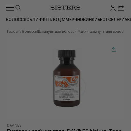
ВОЛОССЯ
ОБЛИЧЧЯ
ТІЛО
ДІМ
МЕРЧ
НОВИНКИ
БЕСТСЕЛЕРИ
АК
Головна
Волосся
Шампунь для волосся
Рідкий шампунь для волосся
Е
|
|
|
|
DAVINES