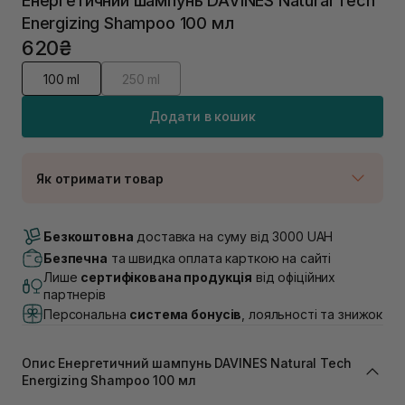
Енергетичний шампунь DAVINES Natural Tech
Energizing Shampoo 100 мл
620₴
100 ml
250 ml
Додати в кошик
Як отримати товар
Доставка Новою Поштою
Немає в наявності!
Безкоштовна
доставка на суму від 3000 UAH
Самовивіз м. Луцьк, вул. Винниченка 4
Безпечна
та швидка оплата карткою на сайті
Немає в наявності!
Лише
сертифікована продукція
від офіційних
Самовивіз м. Львів, вул. Академіка Підстригача, 1В
партнерів
(Duck’s Lake)
Персональна
система бонусів
, лояльності та знижок
Немає в наявності!
Самовивіз м. Львів, вул. Івана Франка 36
В наявності
Опис Енергетичний шампунь DAVINES Natural Tech
Самовивіз м. Львів, вул. Степана Бандери 45
Energizing Shampoo 100 мл
Немає в наявності!