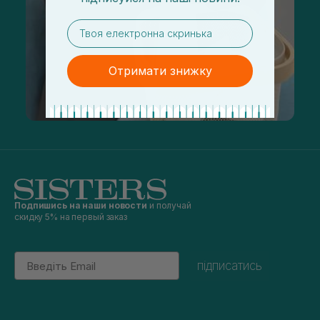
email
Отримати знижку
Подпишись на наши новости
и получай
скидку 5% на первый заказ
Email
підписатись