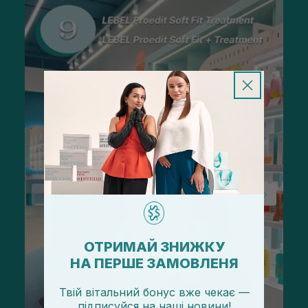
ОТРИМАЙ ЗНИЖКУ
НА ПЕРШЕ ЗАМОВЛЕНЯ
Твій вітальний бонус вже чекає —
підписуйся
на
наші новини!