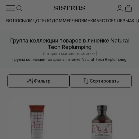
ВОЛОСЫ
ЛИЦО
ТЕЛО
ДОМ
МЕРЧ
НОВИНКИ
БЕСТСЕЛЛЕРЫ
АКЦ
Группа коллекции товаров в линейке Natural
Tech Replumping
|
Интернет магазин косметики
Группа коллекции товаров в линейке Natural Tech Replumping
Фильтр
Сортировать