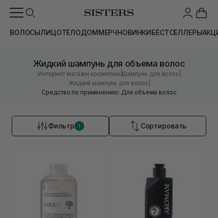
ВОЛОСЫ
ЛИЦО
ТЕЛО
ДОМ
МЕРЧ
НОВИНКИ
БЕСТСЕЛЛЕРЫ
АКЦ
Жидкий шампунь для объема волос
|
|
Интернет магазин косметики
Шампунь для волос
|
Жидкий шампунь для волос
Средство по применению: Для объема волос
Фильтр
Сортировать
1