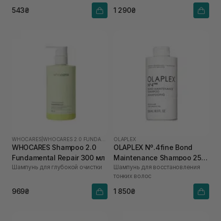
543₴
1 290₴
WHOCARES
|
WHOCARES 2.0 FUNDAMENTAL
OLAPLEX
WHOCARES Shampoo 2.0
OLAPLEX Nº.4fine Bond
Fundamental Repair 300 мл
Maintenance Shampoo 250
Шампунь для глубокой очистки
Шампунь для восстановления
мл
тонких волос
969₴
1 850₴