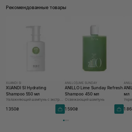
Рекомендованные товары
XUANDI SI
ANILLO
|
LIME SUNDAY
ANIL
XUANDI SI Hydrating
ANILLO Lime Sunday Refresh
ANI
Shampoo 550 мл
Shampoo 450 мл
мл
Увлажняющий шампунь с экстрактом зерна
Освежающий шампунь
1 350₴
1 590₴
1 8