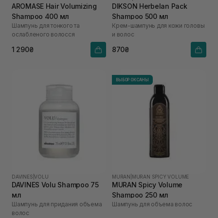
AROMASE Hair Volumizing
DIKSON Herbelan Pack
Shampoo 400 мл
Shampoo 500 мл
Шампунь для тонкого та
Крем-шампунь для кожи головы
ослабленого волосся
и волос
1 290₴
870₴
ВЫБОР ОКСАНЫ
DAVINES
|
VOLU
MURAN
|
MURAN SPICY VOLUME
DAVINES Volu Shampoo 75
MURAN Spicy Volume
мл
Shampoo 250 мл
Шампунь для придания объема
Шампунь для объема волос
волос