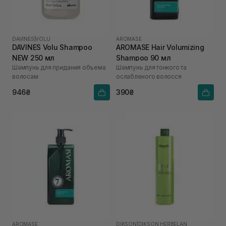
DAVINES
|
VOLU
AROMASE
DAVINES Volu Shampoo
AROMASE Hair Volumizing
NEW 250 мл
Shampoo 90 мл
Шампунь для придания объема
Шампунь для тонкого та
волосам
ослабленого волосся
946₴
390₴
AROMASE
DIKSON
|
DIKSON HERBELAN