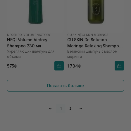
NEQI
|
NEQI VOLUME VICTORY
CU SKIN
|
CU SKIN MORINGA
NEQI Volume Victory
CU SKIN Dr. Solution
Shampoo 330 мл
Moringa Relaxing Shampoo
Укрепляющий шампунь для
Веганский шампунь с маслом
400 мл
объема
моринги
575₴
1 734₴
Показать больше
←
1
2
→