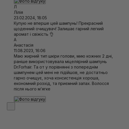
Л
Лілія
23.02.2024, 18:05
Купую не вперше цей шампунь! Прекрасний
щоденний очищувач! Залишає гарний легкий
аромат і свіжість 👌
А
Анастасія
11.08.2023, 16:06
Маю жирний тип шкіри голови, мию кожних 2 дні,
раніше використовувала міцелярний шампунь
Dr.Forhair. Та от у порівнянні з попереднім
шампунем цей мені не підійшов, не достатньо
гарно очищує, хоча консистенція хороша,
економний розхід, та приємний запах. Волосся
після нього мʼягке