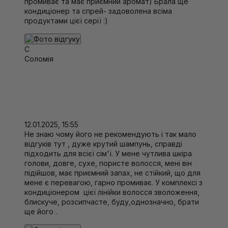
промиває та має приємний аромат) Брала ще
кондиціонер та спрей- задоволена всіма
продуктами цієї серії :)
С
Соломія
12.01.2025, 15:55
Не знаю чому його не рекомендують і так мало
відгуків тут , дуже крутий шампунь, справді
підходить для всієї сім'ї. У мене чутлива шкіра
голови, довге, сухе, пористе волосся, мені він
підійшов, має приємний запах, не стійкий, що для
мене є перевагою, гарно промиває. У комплексі з
кондиціонером цієї лінійки волосся зволоження,
блискуче, розсипчасте, буду,однозначно, брати
ще його .