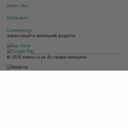
Sisters Skin
Distribution
Cosmetology
Завантажуйте мобільний додаток
© 2026 sisters.co.ua. Всі права захищено
Зверніть увагу
Товар доступний тільки для самовивозу
Додати в кошик
Скасувати