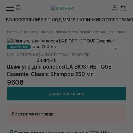
ВОЛОССЯ
ОБЛИЧЧЯ
ТІЛО
ДІМ
МЕРЧ
НОВИНКИ
БЕСТСЕЛЕРИ
АК
Головна
Волосся
Шампунь для волосся
Рідкий шампунь для волосся
Ш
|
|
|
|
ВИБІР ОКСАНИ
LA BIOSTHETIQUE
|
LA BIOSTHETIQUE ESSENTIEL
2 відгуків
Шампунь для волосся LA BIOSTHETIQUE
Essentiel Classic Shampoo 250 мл
960₴
Додати в кошик
Як отримати товар
Доставка Новою Поштою
В наявності
Безкоштовна
доставка на суму від 3000 UAH