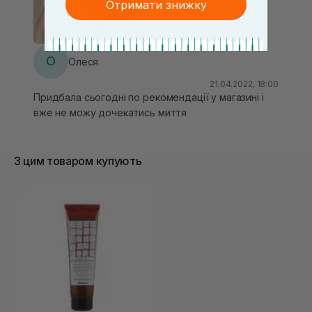
Отримати знижку
О
Олеся
21.04.2022, 18:00
Придбала сьогодні по рекомендації у магазині і
вже не можу дочекатись миття
З цим товаром купують