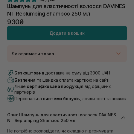
Шампунь для еластичності волосся DAVINES
NT Replumping Shampoo 250 мл
930₴
Додати в кошик
Як отримати товар
Доставка Новою Поштою
Немає в наявності!
Безкоштовна
доставка на суму від 3000 UAH
Самовивіз м. Луцьк, вул. Винниченка 4
Безпечна
та швидка оплата карткою на сайті
В наявності
Лише
сертифікована продукція
від офіційних
Самовивіз м. Львів, вул. Академіка Підстригача, 1В
партнерів
(Duck’s Lake)
Персональна
система бонусів
, лояльності та знижок
Немає в наявності!
Самовивіз м. Львів, вул. Івана Франка 36
В наявності
Опис Шампунь для еластичності волосся DAVINES
Самовивіз м. Львів, вул. Степана Бандери 45
NT Replumping Shampoo 250 мл
В наявності
Не потрібно розповідати, як складно підтримувати
Самовивіз м. Рівне, вул. 16-го Липня, 15