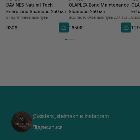
DAVINES Natural Tech
OLAPLEX Bond Maintenance
OLA
Energizing Shampoo 250 мл
Shampoo 250 мл
Enh
Енергетичний шампунь
Відновлюючий шампунь для всіх типів волосся №4
250
930₴
1 850₴
1 2
@sisters_stelmakh в Instagram
Підписатися