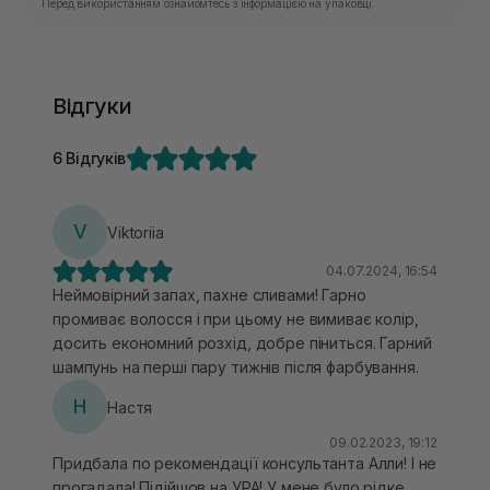
Перед використанням ознайомтесь з інформацією на упаковці.
Відгуки
6 Відгуків
V
Viktoriia
04.07.2024, 16:54
Неймовірний запах, пахне сливами! Гарно
промиває волосся і при цьому не вимиває колір,
досить економний розхід, добре піниться. Гарний
шампунь на перші пару тижнів після фарбування.
Н
Настя
09.02.2023, 19:12
Придбала по рекомендації консультанта Алли! І не
прогадала! Підійшов на УРА! У мене було рідке,