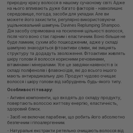
природну красу волосся в нашому сучасному світі. Адже
В наявності
на нього впливають дуже багато факторів - навколишнє
Самовивіз м. Рівне, вул. Кулика і Гудачека 23 (ТЦ
середовище, погода, засоби для укладки. Але ви
Екватор)
можете його захистити, регулярно використовуючи
Немає в наявності!
ущільнювальний шампунь Davines Replumping Shampoo.
Дія засобу спрямована на посилення щільності волосся,
після чого воно стає гарним і еластичним. Воно більше не
буде ламким, сухим або пошкодженим, адже у складі
шампуню знаходяться фітоактиви сливи, які зміцнять
структуру та додадуть зволоження. Фітоактиви живлять
шкіру голови й волосся корисними речовинами,
вітамінами і мінералами. Усе це завдяки наявності в їх
складі поліфенолів і флавоноїдів, які до всього іншого
мають антирадикальну дію. Продукт чудово очищає
волосся і шкіру голови від забруднень будь-якого типу.
Особливості товару:
- Активні компоненти, що входять до складу продукту,
повертають волоссю життєву енергію, еластичність,
здоровий блиск.
- Засіб не включає парабени, що робить його абсолютно
безпечним і гіпоалергенним.
- Натуральні екстракти ретельно очищають волосся від