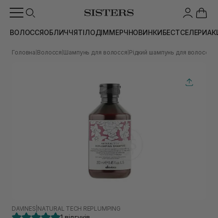
ВОЛОССЯ
ОБЛИЧЧЯ
ТІЛО
ДІМ
МЕРЧ
НОВИНКИ
БЕСТСЕЛЕРИ
АК
Головна
Волосся
Шампунь для волосся
Рідкий шампунь для волосся
Ш
|
|
|
|
DAVINES
|
NATURAL TECH REPLUMPING
1 відгуків