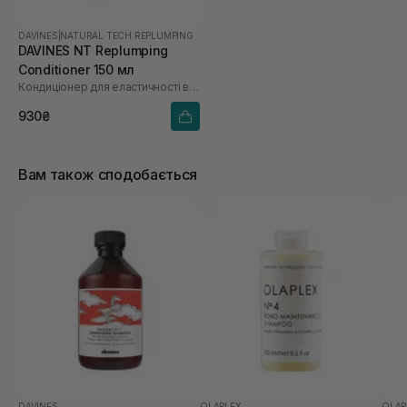
DAVINES
|
NATURAL TECH REPLUMPING
DAVINES NT Replumping
Conditioner 150 мл
Кондиціонер для еластичності волосся
930₴
Вам також сподобається
DAVINES
OLAPLEX
OLAP