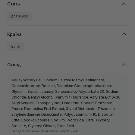
Стать
для жінок
Країна
Італія
Склад
Aqua / Water / Eau, Sodium Lauroyl Methyl Isethionate,
Cocamidopropyl Betaine, Disodium Cocoamphodiacetate,
Glycerin, Sodium Lauroyl Sarcosinate, Polysorbate 20, Sodium
Chloride, Benzyl Alcohol, Parfum / Fragrance, Acrylates/C10-30
Alkyl Acrylate Crosspolymer, Limonene, Sodium Benzoate,
Prunus Domestica Fruit Extract, Glycol Distearate, Trisodium
Ethylenediamine Disuccinate, Polyquaternium-10, Disodium
Edta, Coco-glucoside, Sodium Hydroxide, Citral, Glyceryl
Stearate, Glyceryl Oleate, Citric Acid.
Склад засобу може змінюватись виробником.