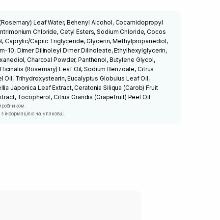
s (Rosemary) Leaf Water, Behenyl Alcohol, Cocamidopropyl
entrimonium Chloride, Cetyl Esters, Sodium Chloride, Cocos
l, Caprylic/Capric Triglyceride, Glycerin, Methylpropanediol,
m-10, Dimer Dilinoleyl Dimer Dilinoleate, Ethylhexylglycerin,
Hexanediol, Charcoal Powder, Panthenol, Butylene Glycol,
icinalis (Rosemary) Leaf Oil, Sodium Benzoate, Citrus
 Oil, Trihydroxystearin, Eucalyptus Globulus Leaf Oil,
ia Japonica Leaf Extract, Ceratonia Siliqua (Carob) Fruit
xtract, Tocopherol, Citrus Grandis (Grapefruit) Peel Oil
иробником.
з інформацією на упаковці.