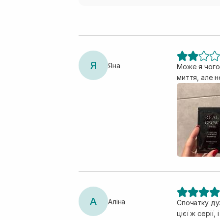
Я
Яна
Може я чогос
миття, але н
А
Аліна
Спочатку ду
цієї ж серії