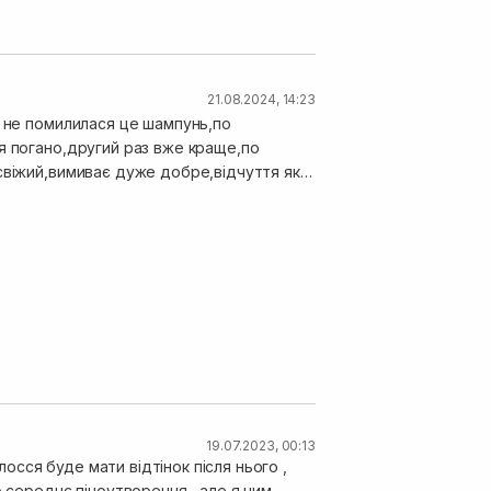
21.08.2024, 14:23
і не помилилася це шампунь,по
я погано,другий раз вже краще,по
свіжий,вимиває дуже добре,відчуття як
ається що воно стало більш
д,тому зняла одну зірочку,а так шампунь
19.07.2023, 00:13
сся буде мати відтінок після нього ,