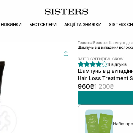
НОВИНКИ
БЕСТСЕЛЕРИ
АКЦІЇ ТА ЗНИЖКИ
SISTERS CH
Головна
Волосся
Шампунь для
|
|
Шампунь від випадіння волосся
RATED GREEN
|
REAL GROW
4 відгуків
Шампунь від випадін
Hair Loss Treatment
960₴
1 200₴
Набір пр