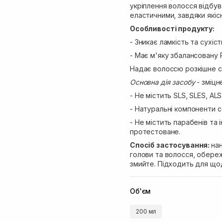
укріплення волосся відбув
еластичними, завдяки які
Особливості продукту:
- Зникає ламкість та сухіс
- Має м'яку збалансовану 
Надає волоссю розкішне ся
Основна дія засобу
- зміцн
- Не містить SLS, SLES, AL
- Натуральні компоненти с
- Не містить парабенів та
протестоване.
Спосіб застосування:
нан
голови та волосся, обере
змийте. Підходить для що
Об'єм
200 мл