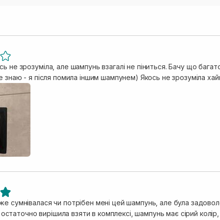
ь не зрозуміла, але шампунь взагалі не піниться. Бачу що бага
е знаю - я після помила іншим шампунем) Якось не зрозуміла хайп
же сумнівалася чи потрібен мені цей шампунь, але була задовол
, і остаточно вирішила взяти в комплексі, шампунь має сірий колі