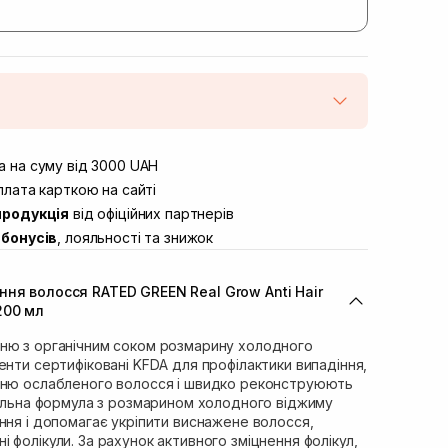
штою
Немає в наявності!
вул. Винниченка 4
 на суму від 3000 UAH
В наявності
ул. Академіка Підстригача, 1В
лата карткою на сайті
Немає в наявності!
продукція
від офіційних партнерів
ул. Івана Франка 36
В наявності
бонусів
, лояльності та знижок
вул. Степана Бандери 45
В наявності
л. 16-го Липня, 15
В наявності
ня волосся RATED GREEN Real Grow Anti Hair
ул. Кулика і Гудачека 23 (ТЦ
Немає в наявності!
200 мл
ню з органічним соком розмарину холодного
енти сертифіковані KFDA для профілактики випадіння,
нню ослабленого волосся і швидко реконструюють
іальна формула з розмарином холодного віджиму
ння і допомагає укріпити виснажене волосся,
 фолікули. За рахунок активного зміцнення фолікул,