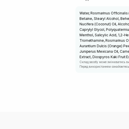
Water, Rosmarinus Officinali
Betaine, Stearyl Alcohol, Beh
Nucifera (Coconut) Oil, Alcoho
Caprylyl Glycol, Polyquaterniu
Menthol, Salicylic Acid, 1,2-
Tromethamine, Rosmarinus Off
Aurantium Dulcis (Orange) Peel
Juniperus Mexicana Oil, Camell
Extract, Diospyros Kaki Fruit E
Склад засобу може змінюватись в
Перед використанням ознайомтесь 