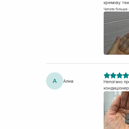
кремову текс
розприділит
Читати більше
прикладаю ба
волосяне пол
мʼякість во
типам волосс
засобів, що 
цією серію,
А
Аліна
Непогано пр
кондиціонер