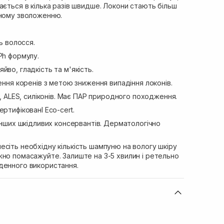
ається в кілька разів швидше. Локони стають більш
сному зволоженню.
ть волосся.
Ph формулу.
йво, гладкість та м'якість.
ення коренів з метою зниження випадіння локонів.
S, ALES, силіконів. Має ПАР природного походження.
ертифікованІ Eco-cert.
 інших шкідливих консервантів. Дерматологічно
есіть необхідну кількість шампуню на вологу шкіру
жно помасажуйте. Залиште на 3-5 хвилин і ретельно
денного використання.