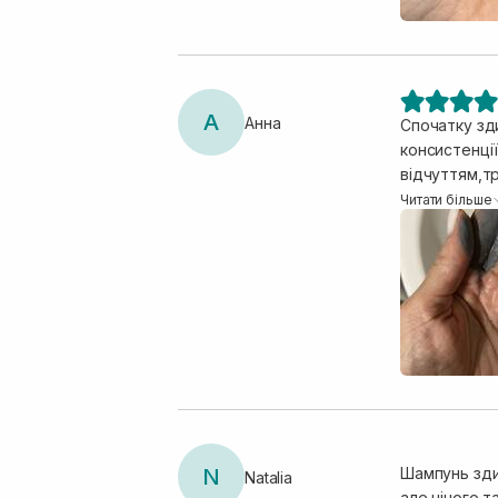
А
Анна
Спочатку зд
консистенці
відчуттям,т
після пілінг
Читати більше
плотнішим,г
гарний.
N
Шампунь зди
Natalia
але нічого такого не 