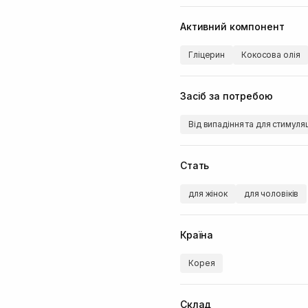
Активний компонент
Гліцерин
Кокосова олія
Засіб за потребою
Від випадіння та для стимуля
Стать
для жінок
для чоловіків
Країна
Корея
Склад