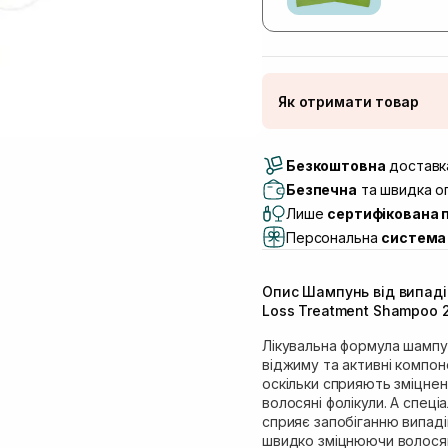
Як отримати товар
Доставка Новою По
Безкоштовна
Самовивіз м. Луцьк, 
доставка
Самовивіз м. Львів, в
Безпечна
та швидка оп
(Duck’s Lake)
Лише
сертифікована 
Самовивіз м. Львів, в
Персональна
система 
Самовивіз м. Львів, 
Самовивіз м. Рівне, ву
Опис Шампунь від випадін
Самовивіз м. Рівне, в
Loss Treatment Shampoo 
Екватор)
Лікувальна формула шампу
віджиму та активні компон
оскільки сприяють зміцне
волосяні фолікули. А спец
сприяє запобіганню випаді
швидко зміцнюючи волосяні