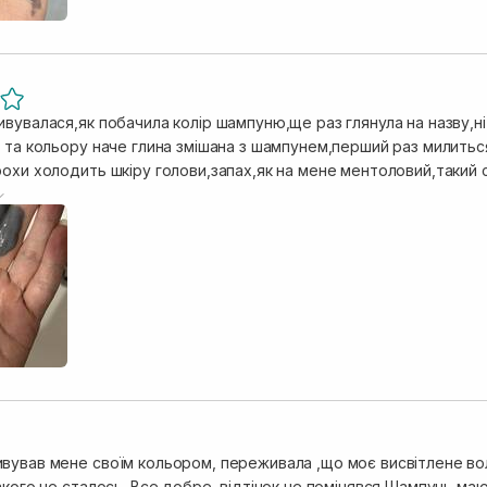
ивувалася,як побачила колір шампуню,ще раз глянула на назву,н
ї та кольору наче глина змішана з шампунем,перший раз милитьс
рохи холодить шкіру голови,запах,як на мене ментоловий,такий 
у,після змивання волосся трохи жорстке,коли вже сухе,то відчув
устішим,розсипчатим,мені не вистачило зволоження,у мене блон
вував мене своїм кольором, переживала ,що моє висвітлене воло
сталось. Все добре, відтінок не помінявся Шампунь маю середнє піноутворення , але я ним