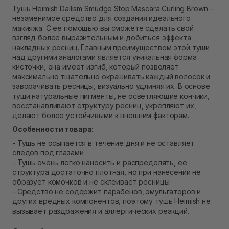
Самовывоз Ровно
Тушь Heimish Dailism Smudge Stop Mascara Curling Brown –
Нет в наличии!
незаменимое средство для создания идеального
Самовывоз г. Ровно, ул. Кулика и Гудачека 23 (ТЦ
макияжа. С ее помощью вы сможете сделать свой
Экватор)
взгляд более выразительным и добиться эффекта
Нет в наличии!
накладных ресниц. Главным преимуществом этой туши
над другими аналогами является уникальная форма
кисточки, она имеет изгиб, который позволяет
максимально тщательно окрашивать каждый волосок и
заворачивать ресницы, визуально удлиняя их. В основе
туши натуральные пигменты, не осветляющие кончики,
восстанавливают структуру ресниц, укрепляют их,
делают более устойчивыми к внешним факторам.
Особенности товара:
- Тушь не осыпается в течение дня и не оставляет
следов под глазами.
- Тушь очень легко наносить и распределять, ее
структура достаточно плотная, но при нанесении не
образует комочков и не склеивает ресницы.
- Средство не содержит парабенов, эмульгаторов и
других вредных компонентов, поэтому тушь Heimish не
вызывает раздражения и аллергических реакций.