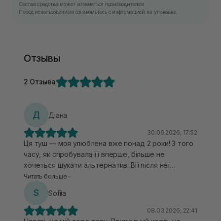
Состав средства может изменяться производителем.
Перед использованием ознакомьтесь с информацией на упаковке.
Отзывы
2 Отзыва
Д
Діана
30.06.2026, 17:52
Ця туш — моя улюблена вже понад 2 роки! З того
часу, як спробувала її вперше, більше не
хочеться шукати альтернатив. Вії після неї
виглядають просто неймовірно — довгі, виразні,
Читать больше
але водночас дуже природні. Окремий плюс —
S
Sofiia
туш зовсім не розмазується протягом дня і при
цьому легко змивається звичайною теплою
08.03.2026, 22:41
водою. Не потрібно терти або використовувати