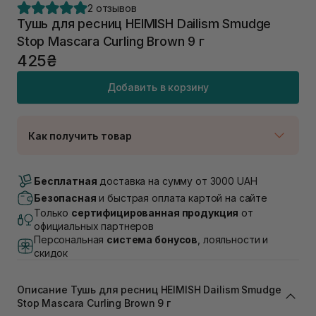
2 отзывов
Тушь для ресниц HEIMISH Dailism Smudge
Stop Mascara Curling Brown 9 г
425₴
Добавить в корзину
Как получить товар
Доставка Новой Почтой
В наличии
Бесплатная
доставка на сумму от 3000 UAH
Самовывоз г. Луцк, Винниченка 4
Безопасная
и быстрая оплата картой на сайте
Нет в наличии!
Только
сертифицированная продукция
от
Самовывоз г. Львов, ул. Академика Подстригача,
официальных партнеров
1В (Duck's Lake)
Персональная
система бонусов
, лояльности и
Нет в наличии!
скидок
Самовывоз Львов (Ивана Франко 36)
Нет в наличии!
Самовывоз г. Львов ул. Степана Бандеры 43
Описание Тушь для ресниц HEIMISH Dailism Smudge
Нет в наличии!
Stop Mascara Curling Brown 9 г