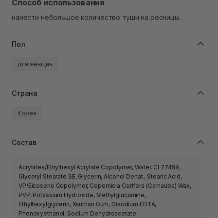
Способ использования
нанести небольшое количество туши на ресницы.
Пол
для женщин
Страна
Корея
Состав
Acrylates/Ethylhexyl Acrylate Copolymer, Water, CI 77499,
Glyceryl Stearate SE, Glycerin, Alcohol Denat., Stearic Acid,
VP/Eicosene Copolymer, Copernicia Cerifera (Carnauba) Wax,
PVP, Potassium Hydroxide, Methylglucamine,
Ethylhexylglycerin, Xanthan Gum, Disodium EDTA,
Phenoxyethanol, Sodium Dehydroacetate.