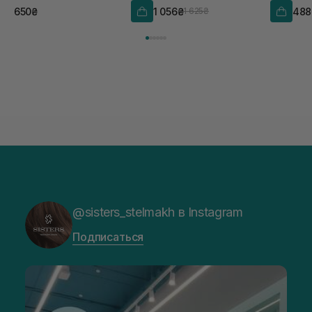
650₴
1 056₴
488
1 625₴
@sisters_stelmakh в Instagram
Подписаться