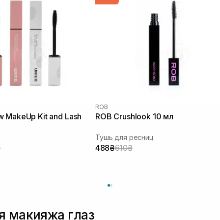
ROB
 MakeUp Kit and Lash
ROB Crushlook 10 мл
Тушь для ресниц
₴
488₴
610₴
я макияжа глаз