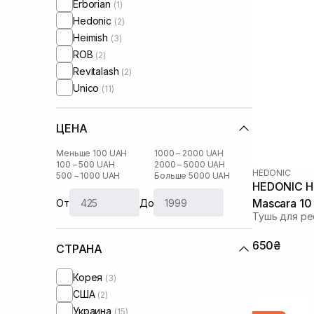
Erborian
(1)
Hedonic
(2)
Heimish
(3)
ROB
(2)
Revitalash
(2)
Unico
(11)
ЦЕНА
Меньше 100 UAH
1000 – 2000 UAH
100 – 500 UAH
2000 – 5000 UAH
HEDONIC
500 – 1000 UAH
Больше 5000 UAH
HEDONIC Ho
Mascara 10
От
До
Тушь для ре
650₴
СТРАНА
Корея
(3)
США
(2)
Украина
(15)