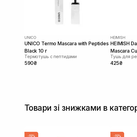
UNICO
HEIMISH
UNICO Termo Mascara with Peptides
HEIMISH Da
Black 10 г
Mascara Cur
Термотушь с пептидами
Тушь для р
590₴
425₴
Товари зі знижками в катего
-15%
-15%