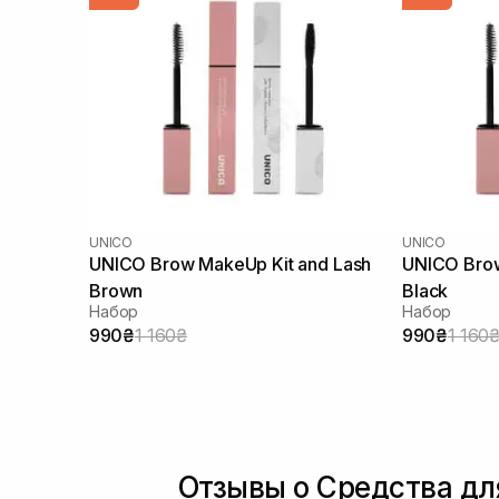
UNICO
UNICO
UNICO Brow MakeUp Kit and Lash
UNICO Brow
Brown
Black
Набор
Набор
990₴
1 160₴
990₴
1 160
Отзывы о Средства дл