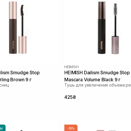
HEIMISH
ilism Smudge Stop
HEIMISH Dailism Smudge Stop
ling Brown 9 г
Mascara Volume Black 9 г
сниц
Тушь для увеличения объема р
425₴
НЫ
-15%