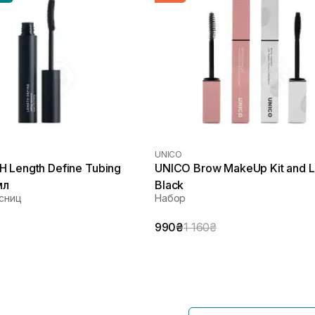
UNICO
 Length Define Tubing
UNICO Brow MakeUp Kit and L
мл
Black
сниц
Набор
990₴
1 160₴