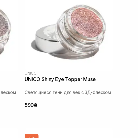
UNICO
UNICO Shiny Eye Topper Muse
блеском
Светящиеся тени для век с 3Д-блеском
590₴
-15%