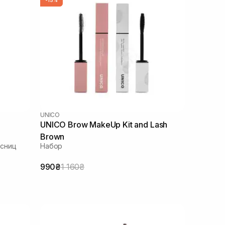
UNICO
UNICO Brow MakeUp Kit and Lash
Brown
есниц
Набор
990₴
1 160₴