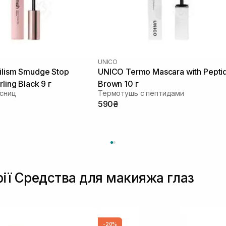
UNICO
ilism Smudge Stop
UNICO Termo Mascara with Pepti
ling Black 9 г
Brown 10 г
есниц
Термотушь с пептидами
590₴
рії Средства для макияжа глаз
-20%