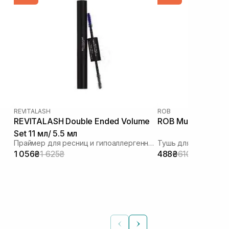
REVITALASH
ROB
REVITALASH Double Ended Volume
ROB Multifly Masc
Set 11 мл/ 5.5 мл
Праймер для ресниц и гипоаллергенная тушь 2 в 1
Тушь для ресниц
1 056₴
1 625₴
488₴
610₴