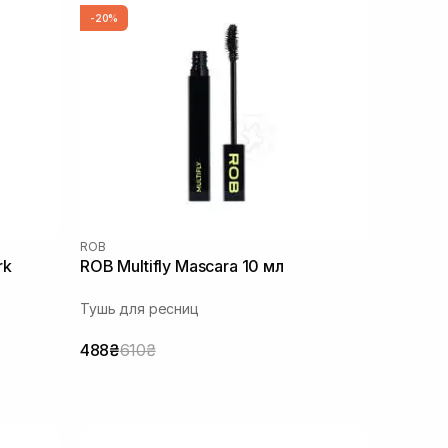
-20%
ROB
rk
ROB Multifly Mascara 10 мл
Тушь для ресниц
488₴
610₴