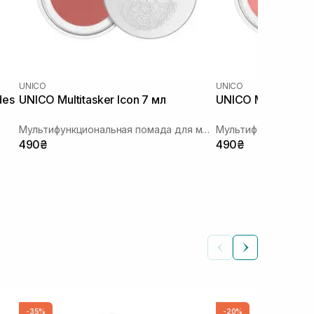
UNICO
UNICO
des
UNICO Multitasker Icon 7 мл
UNICO Multitasker
Мультифункциональная помада для моно макияжа лица
490₴
490₴
-35%
-20%