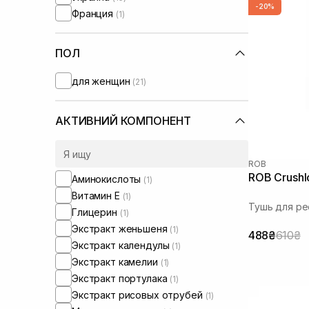
-20%
Франция
(1)
ПОЛ
для женщин
(21)
АКТИВНИЙ КОМПОНЕНТ
ROB
ROB Crushl
Аминокислоты
(1)
Витамин Е
(1)
Тушь для ре
Глицерин
(1)
Экстракт женьшеня
(1)
488₴
610₴
Экстракт календулы
(1)
Экстракт камелии
(1)
Экстракт портулака
(1)
Экстракт рисовых отрубей
(1)