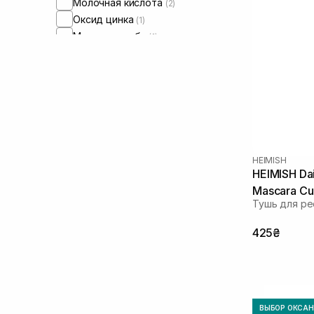
Молочная кислота
(2)
Оксид цинка
(1)
Масло жожоба
(1)
Масло миндаля
(5)
Масло сои
(2)
Масло ши
(5)
Пантенол
(7)
Пептиды
(2)
Пробиотики
(1)
Протеины
(2)
HEIMISH
Мочевина
(2)
HEIMISH Da
Сквалан
(5)
Mascara Cur
Тушь для ре
Токоферол
(2)
425₴
ВЫБОР ОКСА