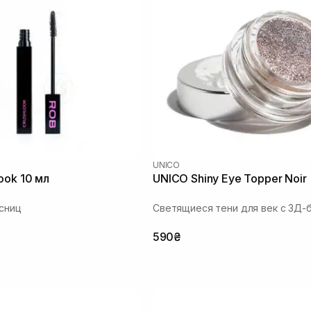
UNICO
ook 10 мл
UNICO Shiny Eye Topper Noir
сниц
Светящиеся тени для век с 3Д-
590₴