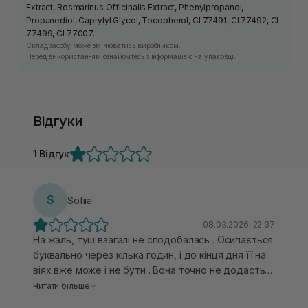
Extract, Rosmarinus Officinalis Extract, Phenylpropanol,
Propanediol, Caprylyl Glycol, Tocopherol, CI 77491, CI 77492, CI
77499, CI 77007.
Склад засобу може змінюватись виробником.
Перед використанням ознайомтесь з інформацією на упаковці.
Відгуки
1 Відгук
S
Sofiia
08.03.2026, 22:37
На жаль, туш взагалі не сподобалась . Осипається
буквально через кілька годин, і до кінця дня її на
віях вже може і не бути . Вона точно не додасть
довжини. З небагатьох плюсів -це те, що вона не
Читати більше
склеює вії , розділяє і надає мінімальний обʼєм .