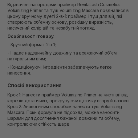
Відзначені нагородами праймер RevitaLash Cosmetics
Самовивіз м. Рівне, вул. 16-го Липня, 15
Volumizing Primer та туш Volumizing Mascara поєдналися в
В наявності
цьому зручному дуеті 2-в-1: праймер і туш для вій, які
Самовивіз м. Рівне, вул. Кулика і Гудачека 23 (ТЦ
створюють об’ємну основу, розкішну виразність,
Екватор)
насичений колір вій та незабутній погляд.
В наявності
Особливості товару:
- Зручний формат 2 в 1;
- Надає надзвичайну довжину та вражаючий об’єм
натуральним віям;
- Кондиціонуючі інгредієнти забезпечують легке
нанесення.
Спосіб використання
Крок 1: Нанести праймер Volumizing Primer на чисті вії від
коренів до кінчиків, прокручуючи щіточку вгору й назовні.
Крок 2: Аналогічним способом нанести туш Volumizing
Mascara. Поки формула не підсохла, можна наносити
шарами для досягнення бажаної довжини та об’єму,
контролюючи стійкість шарів.