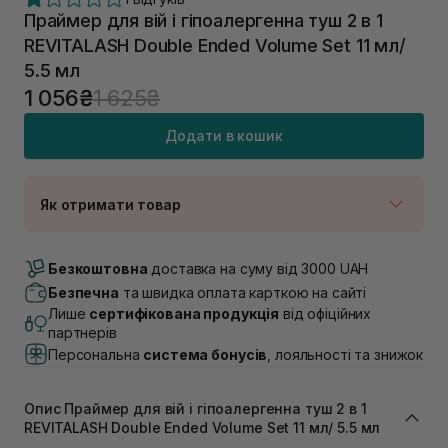
Праймер для вій і гіпоалергенна туш 2 в 1
REVITALASH Double Ended Volume Set 11 мл/
5.5 мл
1 056₴
1 625₴
Додати в кошик
Як отримати товар
Доставка Новою Поштою
В наявності
Безкоштовна
доставка на суму від 3000 UAH
Самовивіз м. Луцьк, вул. Винниченка 4
Безпечна
та швидка оплата карткою на сайті
В наявності
Лише
сертифікована продукція
від офіційних
Самовивіз м. Львів, вул. Академіка Підстригача, 1В
партнерів
(Duck’s Lake)
Персональна
система бонусів
, лояльності та знижок
Немає в наявності!
Самовивіз м. Львів, вул. Івана Франка 36
В наявності
Опис Праймер для вій і гіпоалергенна туш 2 в 1
Самовивіз м. Львів, вул. Степана Бандери 45
REVITALASH Double Ended Volume Set 11 мл/ 5.5 мл
В наявності