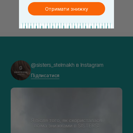
Отримати знижку
@sisters_stelmakh в Instagram
Підписатися