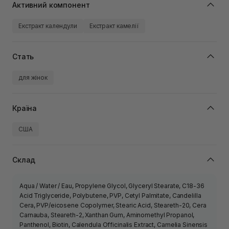
Активний компонент
Екстракт календули
Екстракт камелії
Стать
для жінок
Країна
США
Склад
Aqua / Water / Eau, Propylene Glycol, Glyceryl Stearate, C18-36
Acid Triglyceride, Polybutene, PVP, Cetyl Palmitate, Candelilla
Cera, PVP/eicosene Copolymer, Stearic Acid, Steareth-20, Cera
Carnauba, Steareth-2, Xanthan Gum, Aminomethyl Propanol,
Panthenol, Biotin, Calendula Officinalis Extract, Camelia Sinensis