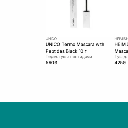
UNICO
HEIMIS
UNICO Termo Mascara with
HEIMI
Peptides Black 10 г
Mascar
Термотуш з пептидами
Туш дл
590₴
425₴