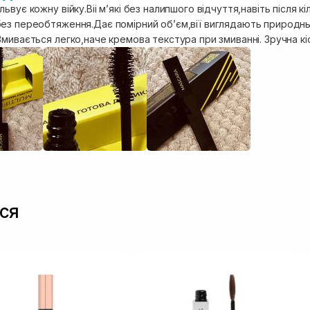
ьвує кожну війку.Віі мʼякі без налипшого відчуття,навіть після к
ез переобтяження.Дає помірний обʼєм,вії виглядають природнь
мивається легко,наче кремова текстура при змиванні. Зручна кі
ся