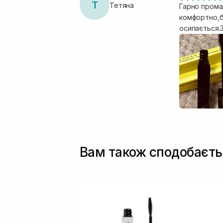
Т
Тетяна
Гарно промал
комфортно,б
осипається.З
Вам також сподобаєть