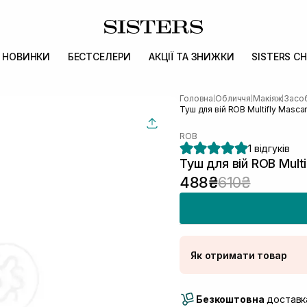
НОВИНКИ
БЕСТСЕЛЕРИ
АКЦІЇ ТА ЗНИЖКИ
SISTERS CH
Головна
Обличчя
Макіяж
Засоб
|
|
|
Туш для вій ROB Multifly Mascar
ROB
1 відгуків
Туш для вій ROB Mult
488₴
610₴
Як отримати товар
Доставка Новою По
Безкоштовна
Самовивіз м. Луцьк, 
доставка