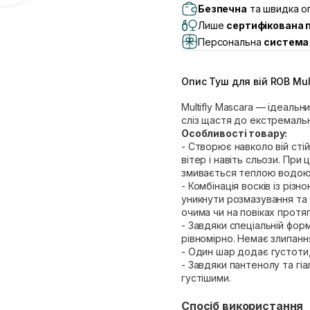
Самовивіз м. Львів, в
Безпечна
та швидка оп
(Duck’s Lake)
Лише
сертифікована 
Самовивіз м. Львів, в
Персональна
система 
Самовивіз м. Львів, 
Самовивіз м. Рівне, ву
Опис Туш для
Самовивіз м. Рівне, в
Екватор)
Multifly Mascara — ідеальн
сліз щастя до екстремальн
Особливості товару:
- Створює навколо вій сті
вітер і навіть сльози. При
змивається теплою водою
- Комбінація восків із рі
уникнути розмазування та 
очима чи на повіках протя
- Завдяки спеціальній фор
рівномірно. Немає злипанн
- Один шар додає густоти,
- Завдяки пантенолу та гі
густішими.
Спосіб використання