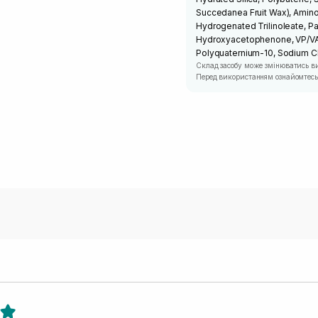
Succedanea Fruit Wax), Aminom
Hydrogenated Trilinoleate, Pan
Hydroxyacetophenone, VP/VA 
Polyquaternium-10, Sodium Ch
Склад засобу може змінюватись в
Перед використанням ознайомтесь 