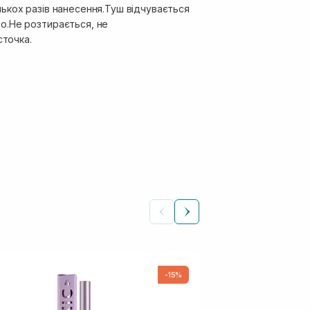
ількох разів нанесення.Туш відчувається
о.Не розтирається, не
сточка.
-15%