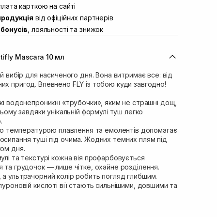
ул. Академіка Підстригача, 1В
лата карткою на сайті
Немає в наявності!
продукція
від офіційних партнерів
ул. Івана Франка 36
В наявності
бонусів
, лояльності та знижок
вул. Степана Бандери 45
В наявності
л. 16-го Липня, 15
В наявності
 вій ROB Multifly Mascara 10 мл
ул. Кулика і Гудачека 23 (ТЦ
Немає в наявності!
ий вибір для насиченого дня. Вона витримає все: від
их пригод. Впевнено FLY із тобою куди завгодно!
йкі водонепроникні «трубочки», яким не страшні дощ,
 цьому завдяки унікальній формулі туш легко
.
зною температурою плавлення та емолентів допомагає
осипання туші під очима. Жодних темних плям під
гом дня.
мулі та текстурі кожна вія профарбовується
я та грудочок — лише чітке, охайне розділення.
 а ультрачорний колір робить погляд глибшим.
алуроновій кислоті вії стають сильнішими, довшими та