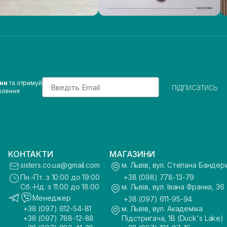
Email
ини
та отримуй
підписатись
влення
КОНТАКТИ
МАГАЗИНИ
sisters.co.ua@gmail.com
м. Львів, вул. Степана Бандер
Пн.-Пт. з 10:00 до 19:00
+38 (098) 778-13-79
Сб.-Нд. з 11:00 до 18:00
м. Львів, вул. Івана Франка, 36
Менеджер
+38 (097) 611-95-94
+38 (097) 612-54-81
м. Львів, вул. Академіка
+38 (097) 788-12-88
Підстригача, 1В (Duck's Lake)