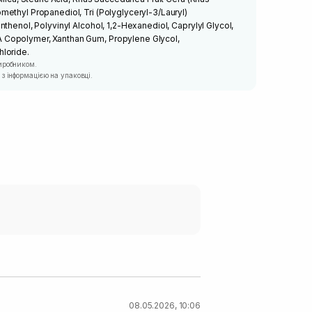
ethyl Propanediol, Tri (Polyglyceryl-3/Lauryl)
thenol, Polyvinyl Alcohol, 1,2-Hexanediol, Caprylyl Glycol,
Copolymer, Xanthan Gum, Propylene Glycol,
loride.
иробником.
з інформацією на упаковці.
08.05.2026, 10:06