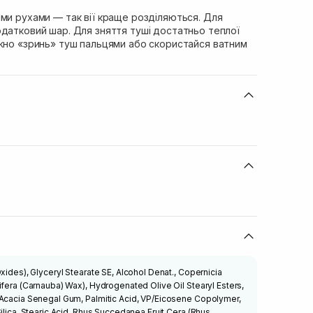
ми рухами — так вії краще розділяються. Для
одатковий шар. Для зняття туші достатньо теплої
ежно «зринь» туш пальцями або скористайся ватним
xides), Glyceryl Stearate SE, Alcohol Denat., Copernicia
ifera (Carnauba) Wax), Hydrogenated Olive Oil Stearyl Esters,
 Acacia Senegal Gum, Palmitic Acid, VP/Eicosene Copolymer,
ilica, Stearic Acid, Rhus Succedanea Fruit Cera (Rhus