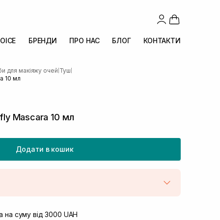
OICE
БРЕНДИ
ПРО НАС
БЛОГ
КОНТАКТИ
и для макіяжу очей
Туш
|
|
a 10 мл
ifly Mascara 10 мл
Додати в кошик
штою
Немає в наявності!
вул. Винниченка 4
 на суму від 3000 UAH
В наявності