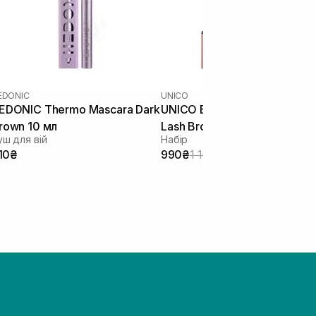
EDONIC
UNICO
EDONIC Thermo Mascara Dark
UNICO Brow MakeUp Kit and
rown 10 мл
Lash Brown
уш для вій
Набір
10₴
990₴
1 160₴