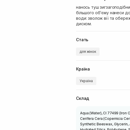
нанось туш зигзагоподібни
більшого об’єму нанеси д
води: зволож вії та обер
диском.
Стать
для жінок
Країна
Україна
Склад
Aqua (Water), Cl 77499 (Iron O
Cerifera Cera (Copernicia Cer
Synthetic Beeswax, Glycerin,
Hydrated Silica, Polybutene, S