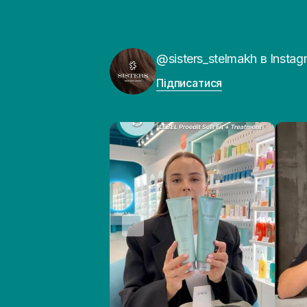
@sisters_stelmakh в Instag
Підписатися