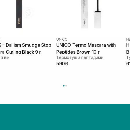
H
UNICO
H
SH Dailism Smudge Stop
UNICO Termo Mascara with
H
a Curling Black 9 г
Peptides Brown 10 г
B
я вій
Термотуш з пептидами
Т
590₴
6