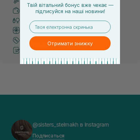
Бесплатная доставка от 3000 UAH
Твій вітальний бонус вже чекає —
Безопасные способы оплаты
підписуйся
на
наші новини!
Только оригинальная косметика
email
Система бонусов и лояльности
Лучшие цены и топ товары
Отримати знижку
Рекомендации от косметологов
@sisters_stelmakh в Instagram
Подписаться