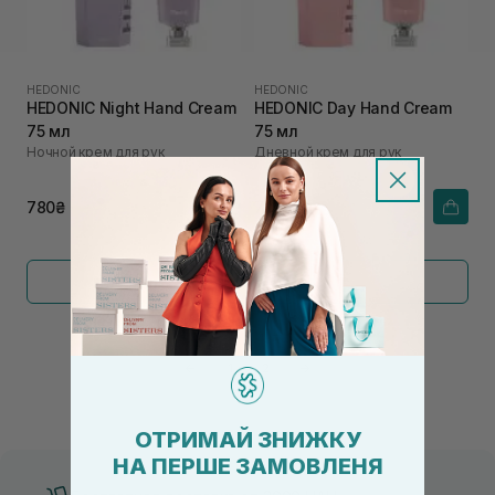
HEDONIC
HEDONIC
HEDONIC Night Hand Cream
HEDONIC Day Hand Cream
75 мл
75 мл
Ночной крем для рук
Дневной крем для рук
780₴
780₴
Показать больше
←
1
2
→
ОТРИМАЙ ЗНИЖКУ
НА ПЕРШЕ ЗАМОВЛЕНЯ