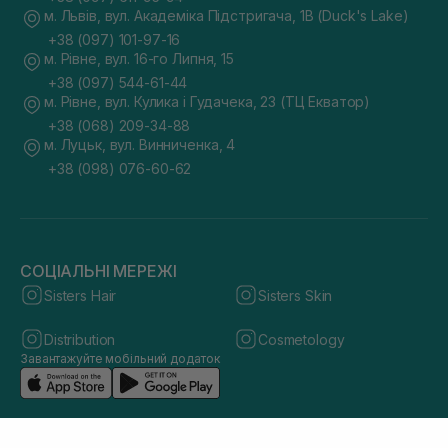
м. Львів, вул. Академіка Підстригача, 1В (Duck's Lake)
+38 (097) 101-97-16
м. Рівне, вул. 16-го Липня, 15
+38 (097) 544-61-44
м. Рівне, вул. Кулика і Гудачека, 23 (ТЦ Екватор)
+38 (068) 209-34-88
м. Луцьк, вул. Винниченка, 4
+38 (098) 076-60-62
СОЦІАЛЬНІ МЕРЕЖІ
Sisters Hair
Sisters Skin
Distribution
Cosmetology
Завантажуйте мобільний додаток