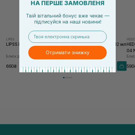
НА ПЕРШЕ ЗАМОВЛЕНЯ
Твій вітальний бонус вже чекає —
підписуйся
на
наші новини!
email
LIPSS
UNICO
HEDO
LIPSS Lipper Alter Ego 12 мл
UNICO Lip Gloss Amour 12 мл
HED
04 N
Отримати знижку
Блиск для губ
Блиск для губ
Блис
660₴
590₴
590