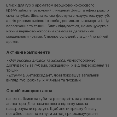
В наявності
Блиск для губ з ароматом вершково-кокосового
крему
Самовивіз м. Рівне, вул. 16-го Липня, 15
забезпечує вологий глянцевий фініш та ефект рідкого
скла на губах. Щільна гелева формула згладжує текстуру губ,
В наявності
Самовивіз м. Рівне, вул. Кулика і Гудачека 23 (ТЦ
а олія рисових висівок і жожоба допомагають захищати їх від
Екватор)
пересихання та тріщин. Блиск відчувається, немов цукерка з
В наявності
ніжним вершково-кокосовим кремом та делікатними
мигдальними нотами. Створює солодкий, лагідний та м’який
аромат.
Активні компоненти
- Олії рисових висівок та жожоба.
Різносторонньо
доглядають за губами, захищаючи їх від пересихання та
тріщин.
- Вітамін Е.
Антиоксидант, який покращує загальний
вигляд губ, робить їх мʼякими та пухкими.
Спосіб використання
нанесіть блиск на губи та розподіліть за допомогою
аплікатора. Для насиченішого відтінку можна
нашаровувати продукт. Щоб зняти кришку блиску
потрібно лише потягнути за неї, при розкручуванні