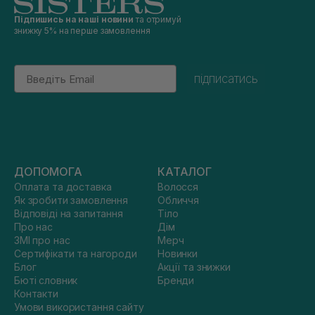
Підпишись на наші новини
та отримуй
знижку 5% на перше замовлення
Email
підписатись
ДОПОМОГА
КАТАЛОГ
Оплата та доставка
Волосся
Як зробити замовлення
Обличчя
Відповіді на запитання
Тіло
Про нас
Дім
ЗМІ про нас
Мерч
Сертифікати та нагороди
Новинки
Блог
Акції та знижки
Бюті словник
Бренди
Контакти
Умови використання сайту