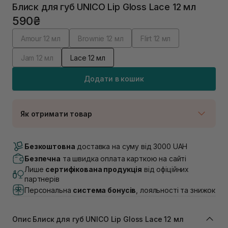
Блиск для губ UNICO Lip Gloss Lace 12 мл
590₴
Amour 12 мл
Brownie 12 мл
Flirt 12 мл
Jam 12 мл
Lace 12 мл
Додати в кошик
Як отримати товар
Доставка Новою Поштою
В наявності
Безкоштовна
доставка на суму від 3000 UAH
Самовивіз м. Луцьк, вул. Винниченка 4
Безпечна
та швидка оплата карткою на сайті
В наявності
Лише
сертифікована продукція
від офіційних
Самовивіз м. Львів, вул. Академіка Підстригача, 1В
партнерів
(Duck’s Lake)
Персональна
система бонусів
, лояльності та знижок
В наявності
Самовивіз м. Львів, вул. Івана Франка 36
В наявності
Опис Блиск для губ UNICO Lip Gloss Lace 12 мл
Самовивіз м. Львів, вул. Степана Бандери 45