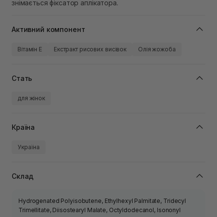
знімається фіксатор аплікатора.
Активний компонент
Вітамін Е
Екстракт рисових висівок
Олія жожоба
Стать
для жінок
Країна
Україна
Склад
Hydrogenated Polyisobutene, Ethylhexyl Palmitate, Tridecyl
Trimellitate, Diisostearyl Malate, Octyldodecanol, Isononyl