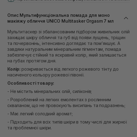
В наявності
Самовивіз м. Львів, вул. Івана Франка 36
В наявності
Опис Мультифункціональна помада для моно
Самовивіз м. Львів, вул. Степана Бандери 45
макіяжу обличчя UNICO Multitasker Orgasm 7 мл
В наявності
Мультитаскер зі збалансованим підбором живильних олій
Самовивіз м. Рівне, вул. 16-го Липня, 15
захищає шкіру обличчя та губ від появи лущень, тріщин
В наявності
та почервонінь, інтенсивно доглядає та пом’якшує. А
Самовивіз м. Рівне, вул. Кулика і Гудачека 23 (ТЦ
завдяки натуральним мінеральним пігментам, помада
Екватор)
забезпечує стійкий та яскравий колір, який залишається
В наявності
на губах протягом дня.
Колір:
розкривається від легкого рожевого тінту до
насиченого кольору рожевої півонії.
Особливості товару:
- Не містить мінеральних олій, силіконів;
- Розроблений на легких емолентах з рослинним
скваланом, що не провокують висипань та подразнень;
- Має легкий солодкий аромат;
- Підходить для всіх типів шкіри в тому числі для жирної
та проблемної шкіри.