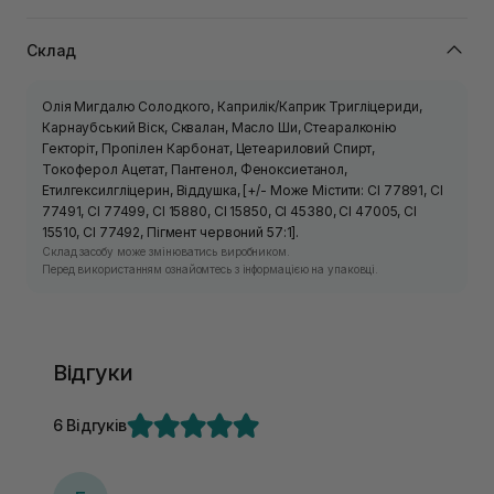
Склад
Олія Мигдалю Солодкого, Каприлік/Каприк Тригліцериди,
Карнаубський Віск, Сквалан, Масло Ши, Стеаралконію
Гекторіт, Пропілен Карбонат, Цетеариловий Спирт,
Токоферол Ацетат, Пантенол, Феноксиетанол,
Етилгексилгліцерин, Віддушка, [+/- Може Містити: CI 77891, CI
77491, CI 77499, CI 15880, CI 15850, CI 45380, CI 47005, CI
15510, CI 77492, Пігмент червоний 57:1].
Склад засобу може змінюватись виробником.
Перед використанням ознайомтесь з інформацією на упаковці.
Відгуки
6 Відгуків