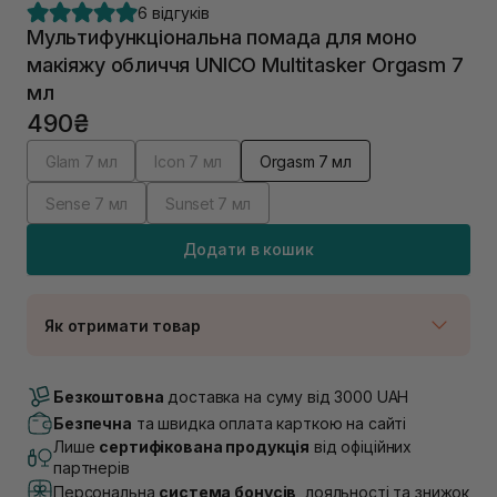
6 відгуків
Мультифункціональна помада для моно
макіяжу обличчя UNICO Multitasker Orgasm 7
мл
490₴
Glam 7 мл
Icon 7 мл
Orgasm 7 мл
Sense 7 мл
Sunset 7 мл
Додати в кошик
Як отримати товар
Доставка Новою Поштою
В наявності
Безкоштовна
доставка на суму від 3000 UAH
Самовивіз м. Луцьк, вул. Винниченка 4
Безпечна
та швидка оплата карткою на сайті
В наявності
Лише
сертифікована продукція
від офіційних
Самовивіз м. Львів, вул. Академіка Підстригача, 1В
партнерів
(Duck’s Lake)
Персональна
система бонусів
, лояльності та знижок