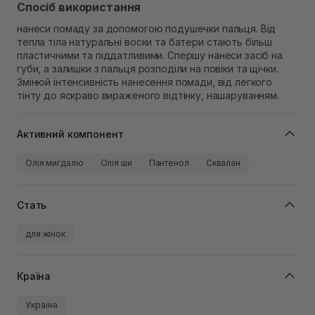
Спосіб використання
нанеси помаду за допомогою подушечки пальця. Від
тепла тіла натуральні воски та батери стають більш
пластичними та піддатливими. Спершу нанеси засіб на
губи, а залишки з пальця розподіли на повіки та щічки.
Змінюй інтенсивність нанесення помади, від легкого
тінту до яскраво вираженого відтінку, нашаруванням.
Активний компонент
Олія мигдалю
Олія ши
Пантенол
Сквалан
Стать
для жінок
Країна
Україна