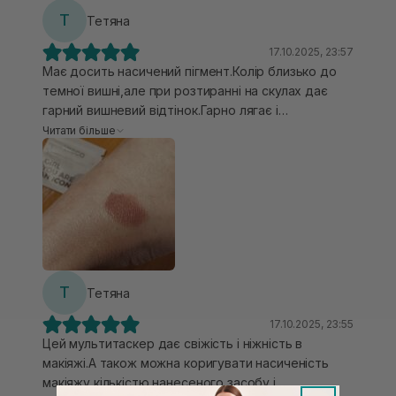
Т
Тетяна
17.10.2025, 23:57
Має досить насичений пігмент.Колір близько до
темної вишні,але при розтиранні на скулах дає
гарний вишневий відтінок.Гарно лягає і
відчувається комфортно на шкірі. Мені дуже
Читати більше
подобаються мультитаскери від Unico❤️
Т
Тетяна
17.10.2025, 23:55
Цей мультитаскер дає свіжість і ніжність в
макіяжі.А також можна коригувати насиченість
макіяжу кількістю нанесеного засобу і