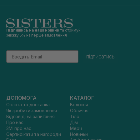
Підпишись на наші новини
та отримуй
знижку 5% на перше замовлення
Email
підписатись
ДОПОМОГА
КАТАЛОГ
Оплата та доставка
Волосся
Як зробити замовлення
Обличчя
Відповіді на запитання
Тіло
Про нас
Дім
ЗМІ про нас
Мерч
Сертифікати та нагороди
Новинки