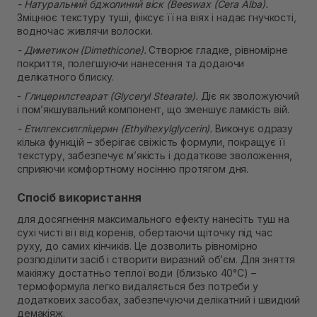
- Натуральний бджолиний віск (Beeswax (Cera Alba).
Зміцнює текстуру туші, фіксує її на віях і надає гнучкості,
водночас живлячи волоски.
- Диметикон (Dimethicone).
Створює гладке, рівномірне
покриття, полегшуючи нанесення та додаючи
делікатного блиску.
-
Глицерилстеарат (Glyceryl Stearate).
Діє як зволожуючий
і пом’якшувальний компонент, що зменшує ламкість вій.
- Етилгексилгліцерин (Ethylhexylglycerin).
Виконує одразу
кілька функцій – зберігає свіжість формули, покращує її
текстуру, забезпечує м’якість і додаткове зволоження,
сприяючи комфортному носінню протягом дня.
Спосіб використання
для досягнення максимального ефекту нанесіть туш на
сухі чисті вії від коренів, обертаючи щіточку під час
руху, до самих кінчиків. Це дозволить рівномірно
розподілити засіб і створити виразний об’єм. Для зняття
макіяжу достатньо теплої води (близько 40°C) –
термоформула легко видаляється без потреби у
додаткових засобах, забезпечуючи делікатний і швидкий
демакіяж.