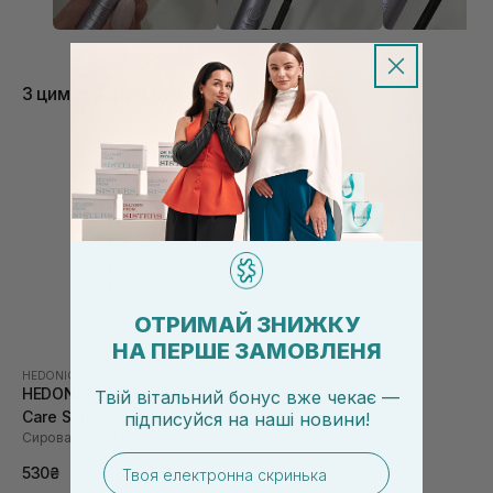
осипається під очима. (З Хеймішом теж мала таку
проблему).
З цим товаром купують
ОТРИМАЙ ЗНИЖКУ
НА ПЕРШЕ ЗАМОВЛЕНЯ
HEDONIC
HEDONIC After Lamination
Твій вітальний бонус вже чекає —
Care Serum 10 мл
підписуйся
на
наші новини!
Сироватка для вій та брів
email
530₴