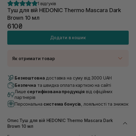
1 відгуків
Туш для вій HEDONIC Thermo Mascara Dark
Brown 10 мл
610₴
Додати в кошик
Як отримати товар
Доставка Новою Поштою
В наявності
Безкоштовна
доставка на суму від 3000 UAH
Самовивіз м. Луцьк, вул. Винниченка 4
Безпечна
та швидка оплата карткою на сайті
В наявності
Лише
сертифікована продукція
від офіційних
Самовивіз м. Львів, вул. Академіка Підстригача, 1В
партнерів
(Duck’s Lake)
Персональна
система бонусів
, лояльності та знижок
В наявності
Самовивіз м. Львів, вул. Івана Франка 36
В наявності
Опис Туш для вій HEDONIC Thermo Mascara Dark
Самовивіз м. Львів, вул. Степана Бандери 45
Brown 10 мл
В наявності