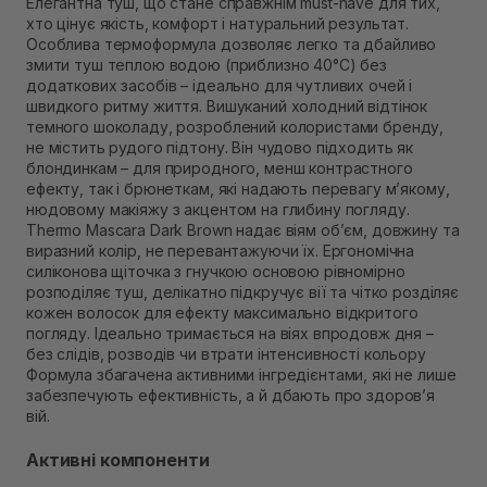
Елегантна туш, що стане справжнім must-have для тих,
Самовивіз м. Рівне, вул. 16-го Липня, 15
хто цінує якість, комфорт і натуральний результат.
В наявності
Особлива термоформула дозволяє легко та дбайливо
Самовивіз м. Рівне, вул. Кулика і Гудачека 23 (ТЦ
змити туш теплою водою (приблизно 40°C) без
Екватор)
додаткових засобів – ідеально для чутливих очей і
В наявності
швидкого ритму життя. Вишуканий холодний відтінок
темного шоколаду, розроблений колористами бренду,
не містить рудого підтону. Він чудово підходить як
блондинкам – для природного, менш контрастного
ефекту, так і брюнеткам, які надають перевагу м’якому,
нюдовому макіяжу з акцентом на глибину погляду.
Thermo Mascara Dark Brown надає віям об’єм, довжину та
виразний колір, не перевантажуючи їх. Ергономічна
силіконова щіточка з гнучкою основою рівномірно
розподіляє туш, делікатно підкручує вії та чітко розділяє
кожен волосок для ефекту максимально відкритого
погляду. Ідеально тримається на віях впродовж дня –
без слідів, розводів чи втрати інтенсивності кольору
Формула збагачена активними інгредієнтами, які не лише
забезпечують ефективність, а й дбають про здоров’я
вій.
Активні компоненти