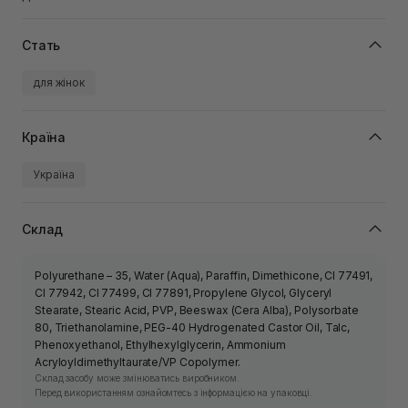
Стать
для жінок
Країна
Україна
Склад
Polyurethane – 35, Water (Aqua), Paraffin, Dimethicone, CI 77491,
CI 77942, CI 77499, CI 77891, Propylene Glycol, Glyceryl
Stearate, Stearic Acid, PVP, Beeswax (Cera Alba), Polysorbate
80, Triethanolamine, PEG-40 Hydrogenated Castor Oil, Talc,
Phenoxyethanol, Ethylhexylglycerin, Ammonium
Acryloyldimethyltaurate/VP Copolymer.
Склад засобу може змінюватись виробником.
Перед використанням ознайомтесь з інформацією на упаковці.