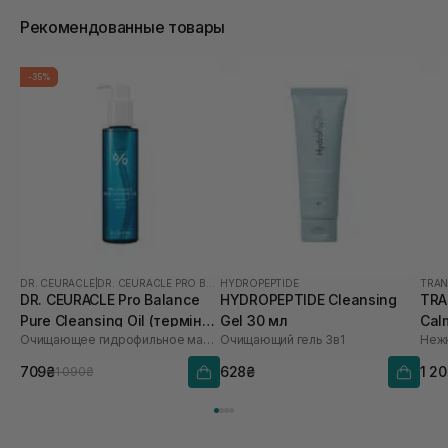
Рекомендованные товары
-35%
DR. CEURACLE
|
DR. CEURACLE PRO BALANCE
HYDROPEPTIDE
TRAN
DR. CEURACLE Pro Balance
HYDROPEPTIDE Cleansing
TRA
Pure Cleansing Oil (термін
Gel 30 мл
Cal
Очищающее гидрофильное масло с пробиотиками
Очищающий гель 3в1
до 01.27р.) 155 мл
мл
709₴
628₴
1 2
1 090₴