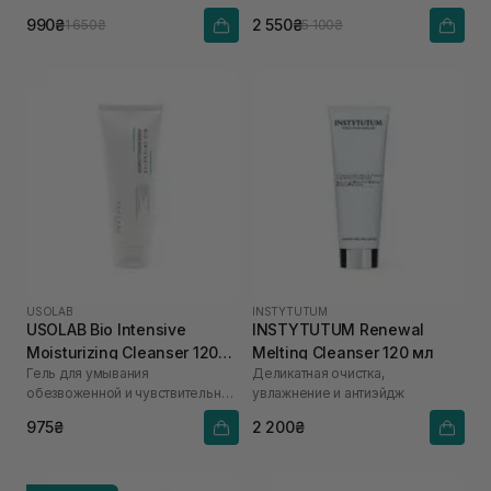
990₴
2 550₴
1 650₴
5 100₴
USOLAB
INSTYTUTUM
USOLAB Bio Intensive
INSTYTUTUM Renewal
Moisturizing Cleanser 120
Melting Cleanser 120 мл
Гель для умывания
Деликатная очистка,
мл
обезвоженной и чувствительной
увлажнение и антиэйдж
кожи
975₴
2 200₴