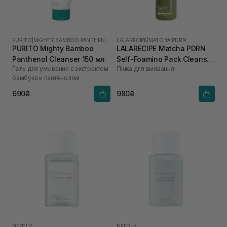
PURITO
|
MIGHTY BAMBOO PANTHENOL
LALARECIPE
|
MATCHA PDRN
PURITO Mighty Bamboo
LALARECIPE Matcha PDRN
Panthenol Cleanser 150 мл
Self-Foaming Pack Cleanser
Гель для умывания с экстрактом
Пінка для вмивання
200 мл
бамбука и пантенолом
690₴
980₴
NEEDLY
NEEDLY