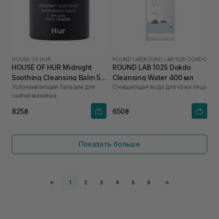
HOUSE OF HUR
ROUND LAB
|
ROUND LAB 1025 DOKDO
HOUSE OF HUR Midnight
ROUND LAB 1025 Dokdo
Soothing Cleansing Balm 50
Cleansing Water 400 мл
Успокаивающий бальзам для
Очищающая вода для кожи лица
мл
снятия макияжа
825₴
650₴
Показать больше
←
1
2
3
4
5
6
→