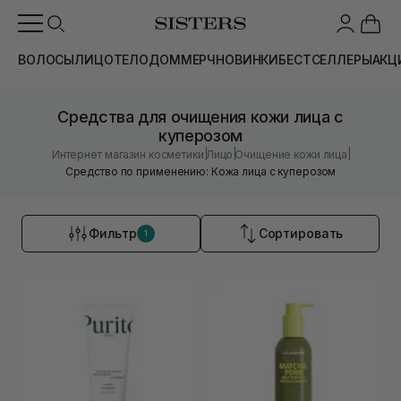
ВОЛОСЫ
ЛИЦО
ТЕЛО
ДОМ
МЕРЧ
НОВИНКИ
БЕСТСЕЛЛЕРЫ
АКЦ
Средства для очищения кожи лица с
куперозом
|
|
|
Интернет магазин косметики
Лицо
Очищение кожи лица
Средство по применению: Кожа лица с куперозом
Фильтр
Сортировать
1