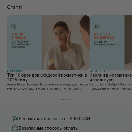
Статті
КОСМЕТИКА
КОСМЕТИКА
Топ 10 брендов уходовой косметики в
Каолин в косметике:
2025 году
используют
Автор: Вика Нагорная В современном мире, где тренды
Автор: Юлия Цебрик Каолин в косметологии – это
меняются со скоростью света, а рынок популярной
природный минерал, натурал
косметики переполнен новыми предложениями, выбор
имеет множество преимущес
средства для ухода становится настоящим вызовом....
головы, благодаря большому 
Бесплатная доставка от 3000 UAH
Безопасные способы оплаты