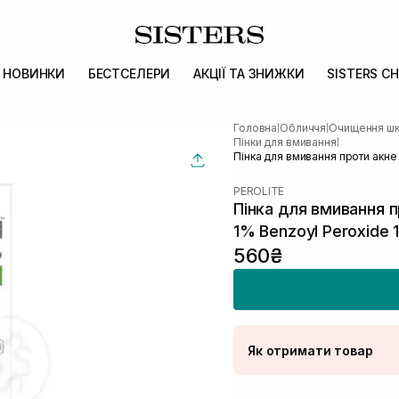
НОВИНКИ
БЕСТСЕЛЕРИ
АКЦІЇ ТА ЗНИЖКИ
SISTERS CH
Головна
Обличчя
Очищення шк
|
|
Пінки для вмивання
|
Пінка для вмивання проти акне
PEROLITE
Пінка для вмивання п
1% Benzoyl Peroxide 
560₴
Як отримати товар
Доставка Новою По