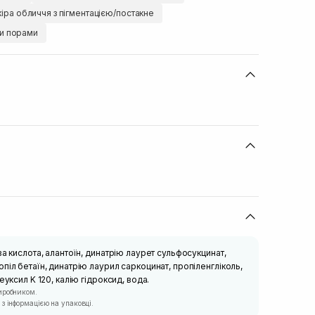
іра обличчя з пігментацією/постакне
ми порами
а кислота, алантоїн, динатрію лаурет сульфосукцинат,
піл бетаїн, динатрію лаурил саркоцинат, пропіленгліколь,
еуксил K 120, калію гідроксид, вода.
иробником.
з інформацією на упаковці.