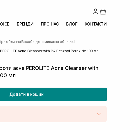
OICE
БРЕНДИ
ПРО НАС
БЛОГ
КОНТАКТИ
іри обличчя
Засоби для вмивання обличчя
|
|
 PEROLITE Acne Cleanser with 1% Benzoyl Peroxide 100 мл
роти акне PEROLITE Acne Cleanser with
100 мл
Додати в кошик
штою
Немає в наявності!