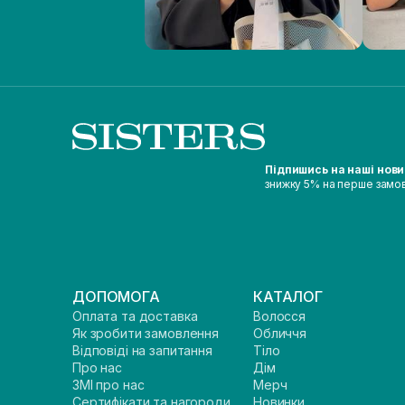
Підпишись на наші нов
знижку 5% на перше замо
ДОПОМОГА
КАТАЛОГ
Оплата та доставка
Волосся
Як зробити замовлення
Обличчя
Відповіді на запитання
Тіло
Про нас
Дім
ЗМІ про нас
Мерч
Сертифікати та нагороди
Новинки