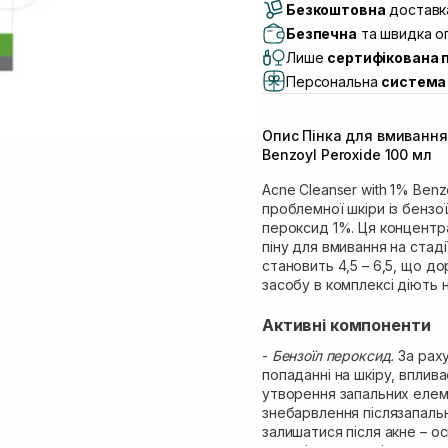
Безкоштовна
Самовивіз м. Луцьк, 
доставка
Самовивіз м. Львів, в
Безпечна
та швидка оп
(Duck’s Lake)
Лише
сертифікована 
Самовивіз м. Львів, в
Персональна
система 
Самовивіз м. Львів, 
Самовивіз м. Рівне, ву
Опис Пінка для вмивання 
Самовивіз м. Рівне, в
Benzoyl Peroxide 100 мл
Екватор)
Acne Cleanser with 1% Benz
проблемної шкіри із бензо
пероксид 1%. Ця концентр
піну для вмивання на стаді
становить 4,5 – 6,5, що д
засобу в комплексі діють н
Активні компоненти
-
Бензоїл пероксид.
За рах
попаданні на шкіру, вплива
утворення запальних елеме
знебарвлення післязапальн
залишатися після акне – о