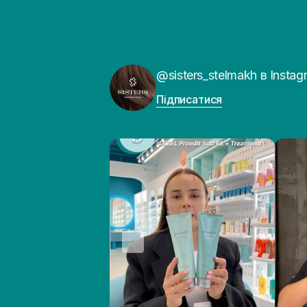
@sisters_stelmakh в Instag
Підписатися