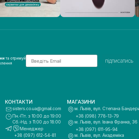
Email
ини
та отримуй
підписатись
влення
КОНТАКТИ
МАГАЗИНИ
sisters.co.ua@gmail.com
м. Львів, вул. Степана Бандер
Пн.-Пт. з 10:00 до 19:00
+38 (098) 778-13-79
Сб.-Нд. з 11:00 до 18:00
м. Львів, вул. Івана Франка, 36
Менеджер
+38 (097) 611-95-94
+38 (097) 612-54-81
м. Львів, вул. Академіка