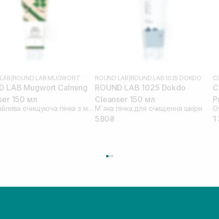
LAB
|
ROUND LAB MUGWORT
ROUND LAB
|
ROUND LAB 1025 DOKDO
C
 LAB Mugwort Calming
ROUND LAB 1025 Dokdo
C
ser 150 мл
Cleanser 150 мл
P
Заспокійлива очищуюча пінка з морським полином
М`яка пінка для очищення шкіри
580₴
1