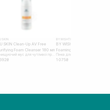
U SKIN
BY WISHTREND
U SKIN Clean-Up AV Free
BY WISHTREND Green Enzy
urifying Foam Cleanser 180 мл
Foaming Wash 140 мл
Очищуючий мус для чутливої проблемної шкіри
 392₴
1 075₴