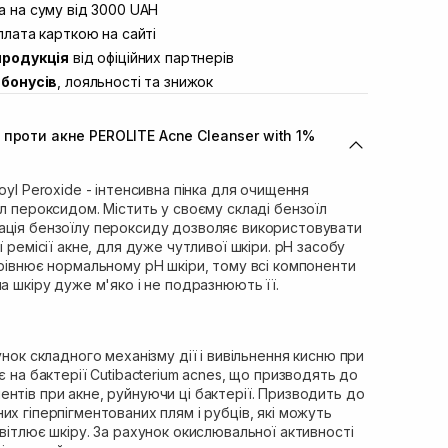
вул. Винниченка 4
 на суму від 3000 UAH
В наявності
ул. Академіка Підстригача, 1В
лата карткою на сайті
Немає в наявності!
продукція
від офіційних партнерів
ул. Івана Франка 36
В наявності
бонусів
, лояльності та знижок
вул. Степана Бандери 45
В наявності
л. 16-го Липня, 15
В наявності
проти акне PEROLITE Acne Cleanser with 1%
ул. Кулика і Гудачека 23 (ТЦ
Немає в наявності!
oyl Peroxide - інтенсивна пінка для очищення
їл пероксидом. Містить у своєму складі бензоїл
ація бензоїлу пероксиду дозволяє використовувати
ї ремісії акне, для дуже чутливої шкіри. рН засобу
орівнює нормальному рН шкіри, тому всі компоненти
а шкіру дуже м'яко і не подразнюють її.
унок складного механізму дії і вивільнення кисню при
є на бактерії Cutibacterium acnes, що призводять до
нтів при акне, руйнуючи ці бактерії. Призводить до
их гіперпігментованих плям і рубців, які можуть
світлює шкіру. За рахунок окислювальної активності