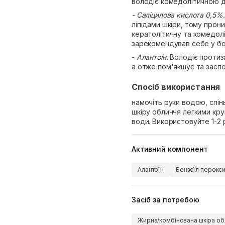
володіє комедолітичною д
- Саліцилова кислота 0,5%.
ліпідами шкіри, тому прон
кератолітичну та комедолі
зарекомендував себе у бор
-
Алантоїн.
Володіє протиз
а отже пом'якшує та заспо
Спосіб використання
намочіть руки водою, спін
шкіру обличчя легкими кру
води. Використовуйте 1-2 
Активний компонент
Алантоїн
Бензоїл перокс
Засіб за потребою
Жирна/комбінована шкіра об