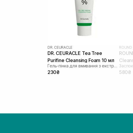
DR. CEURACLE
ROUND 
DR. CEURACLE Tea Tree
ROUND
Purifine Cleansing Foam 10 мл
Clean
Гель-пінка для вмивання з екстрактом чайного дерева
230₴
580₴