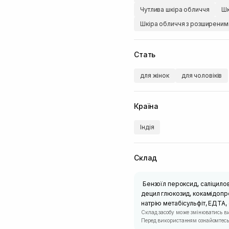
Чутлива шкіра обличчя
Шк
Шкіра обличчя з розширени
Стать
для жінок
для чоловіків
Країна
Індія
Склад
Бензоїл пероксид, саліцилов
децил глюкозид, кокамідопро
натрію метабісульфіт, EДTA, 
Склад засобу може змінюватись в
Перед використанням ознайомтесь 