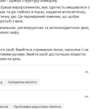
ією – руйнує структуру комедону.
Бувши жиророзчинною, має здатність змішуватися з
икає та діє глибоко в порах, надаючи антисептичну,
тичну дію. Це перевірений помічник, що добре
отьбі з акне.
апальною, регенеруючою та антиоксидантною дією,
коює шкіру.
ьте засіб. Вмийтеся отриманою піною, наносячи її на
говими рухами. Змийте засіб достатньою кількістю
рази на день.
ид
Саліцилова кислота
личчя
Проблемна шкіра /акне обличчя