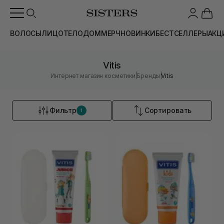
ВОЛОСЫ
ЛИЦО
ТЕЛО
ДОМ
МЕРЧ
НОВИНКИ
БЕСТСЕЛЛЕРЫ
АКЦ
Vitis
|
|
Интернет магазин косметики
Бренды
Vitis
Фильтр
Сортировать
1