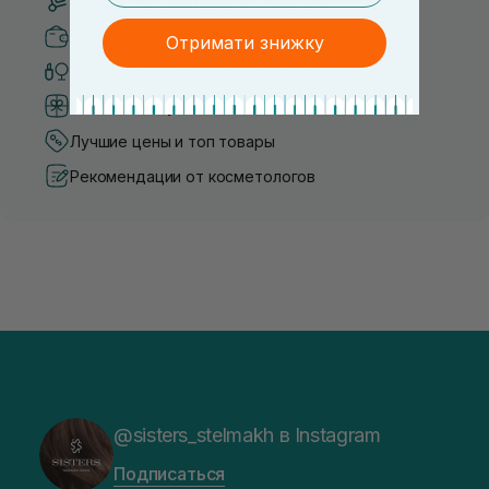
Бесплатная доставка от 3000 UAH
Безопасные способы оплаты
Отримати знижку
Только оригинальная косметика
Система бонусов и лояльности
Лучшие цены и топ товары
Рекомендации от косметологов
@sisters_stelmakh в Instagram
Подписаться