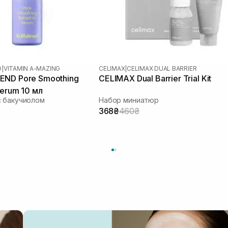
D
|
VITAMIN A-MAZING
CELIMAX
|
CELIMAX DUAL BARRIER
END Pore Smoothing
CELIMAX Dual Barrier Trial Kit
Serum 10 мл
с бакучиолом
Набор миниатюр
368₴
460₴