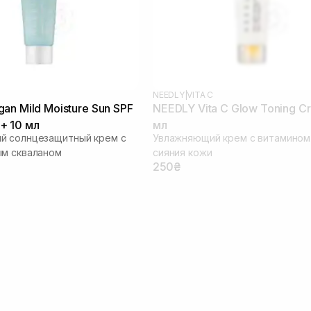
NEEDLY
|
VITA C
an Mild Moisture Sun SPF
NEEDLY Vita C Glow Toning C
+ 10 мл
мл
й солнцезащитный крем с
Увлажняющий крем с витамином
ым скваланом
сияния кожи
250₴