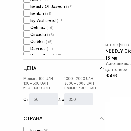
Beauty Of Joseon
(+2)
Benton
(+1)
By Wishtrend
(+7)
Celimax
(+6)
Circadia
(+6)
Cu Skin
(+5)
NEEDLY
|
NEEDL
Davines
(+1)
NEEDLY Cic
Dear, Klairs
(+17)
15 мл
Dr. Althea
(+2)
Успокаивающ
ЦЕНА
Dr. Ceuracle
центеллой
(+9)
350₴
Dr.Reju-All
(+2)
Меньше 100 UAH
1000 – 2000 UAH
Erborian
100 – 500 UAH
2000 – 5000 UAH
(+7)
500 – 1000 UAH
Больше 5000 UAH
Geek and Gorgeous
(+1)
Hugs
(+3)
От
До
HydroPeptide
(+10)
I'm From
(+17)
СТРАНА
IS Clinical
(+3)
Image Skincare
(+1)
Корея
(9)