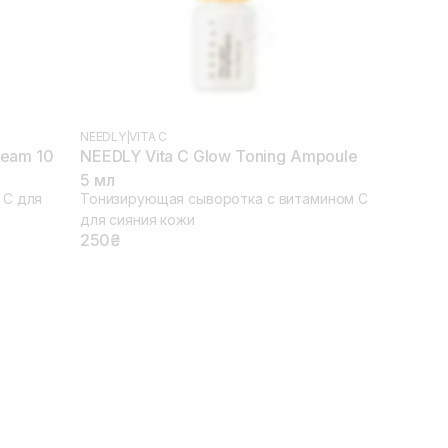
NEEDLY
|
VITA C
ream 10
NEEDLY Vita C Glow Toning Ampoule
5 мл
 С для
Тонизирующая сыворотка с витамином С
для сияния кожи
250₴