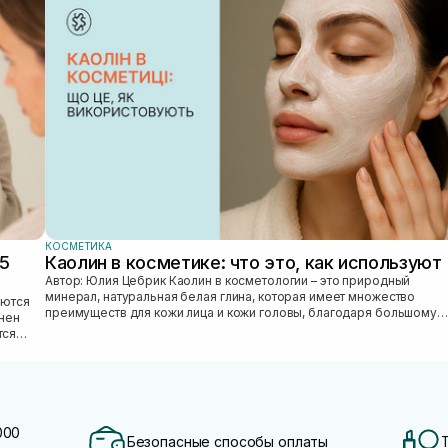
КОСМЕТИКА
25
Каолин в косметике: что это, как используют
Автор: Юлия Цебрик Каолин в косметологии – это природный
минерал, натуральная белая глина, которая имеет множество
преимуществ для кожи лица и кожи головы, благодаря большому
лнен
количеству полезных ми...
тся
000
Безопасные способы оплаты