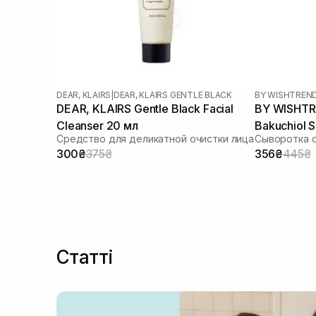
DEAR, KLAIRS
|
DEAR, KLAIRS GENTLE BLACK
BY WISHTREN
DEAR, KLAIRS Gentle Black Facial
BY WISHTR
Cleanser 20 мл
Bakuchiol 
Средство для деликатной очистки лица
Сыворотка 
300₴
375₴
356₴
445₴
Статті