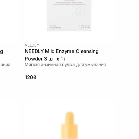
NEEDLY
ng
NEEDLY Mild Enzyme Cleansing
Powder 3 шт х 1 г
вания
Мягкая энзимная пудра для умывания
120₴