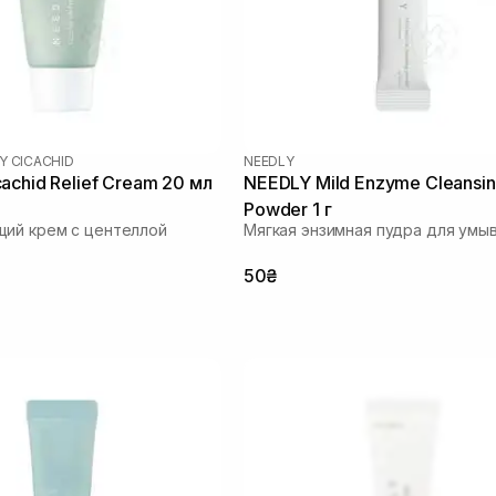
Y CICACHID
NEEDLY
achid Relief Cream 20 мл
NEEDLY Mild Enzyme Cleansi
Powder 1 г
ий крем с центеллой
Мягкая энзимная пудра для умы
50₴