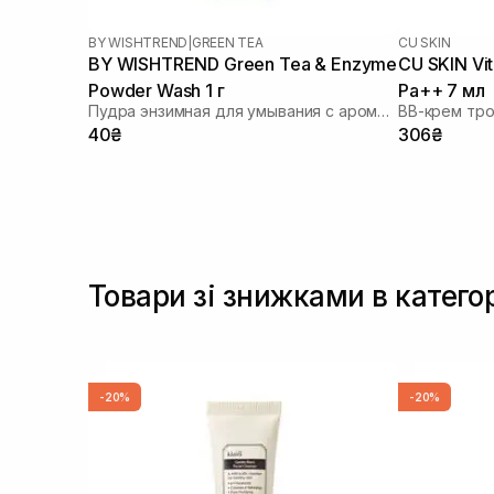
BY WISHTREND
|
GREEN TEA
CU SKIN
BY WISHTREND Green Tea & Enzyme
CU SKIN Vi
Powder Wash 1 г
Pa++ 7 мл
Пудра энзимная для умывания с ароматом матча
BB-крем тро
40₴
306₴
Товари зі знижками в катег
-20%
-20%