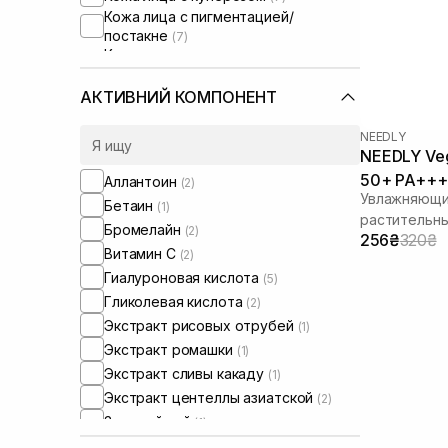
Кожа лица с пигментацией/
постакне
(7)
Кожа лица с расширенными порами
(6)
Кожа лица с нарушенным
АКТИВНИЙ КОМПОНЕНТ
барьером
(4)
Кожа лица с нарушенным
NEEDLY
микробиомом
(4)
NEEDLY Veg
Сыворотки от постакне
(1)
50+ PA+++
Аллантоин
(2)
Увлажняющи
Бетаин
(1)
растительн
Бромелайн
(2)
256₴
320₴
Витамин C
(2)
Гиалуроновая кислота
(5)
Гликолевая кислота
(2)
Экстракт рисовых отрубей
(1)
Экстракт ромашки
(1)
Экстракт сливы какаду
(1)
Экстракт центеллы азиатской
(2)
Зеленый чай
(1)
Какао
(1)