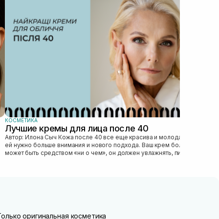
Автор: Илона 
явл
без
это 
КОСМЕТИКА
Лучшие кремы для лица после 40
Автор: Илона Сыч Кожа после 40 все еще красива и молода, просто
ей нужно больше внимания и нового подхода. Ваш крем больше не
может быть средством «ни о чем», он должен увлажнять, питать,
улучшать...
Только оригинальная косметика