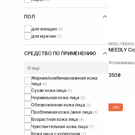
Instytutum
(+10)
Lalarecipe
(+6)
Manyo Factory
ПОЛ
(+6)
Medicube
(+2)
для женщин
(9)
Melume
(+3)
для мужчин
(7)
Needly
NEEDLY
|
NEEDL
Patchology
(+8)
NEEDLY Cic
Pure Paw Paw
(+1)
СРЕДСТВО ПО ПРИМЕНЕНИЮ
Rosy Drop
(+1)
Успокаивающ
SISTERS
(+2)
Skin1004
(+6)
350₴
Жирная/комбинированная кожа
Sorted Skin
(+1)
лица
(8)
Theramid
(+5)
Сухая кожа лица
(5)
Transparent-Lab
(+6)
Нормальная кожа лица
(9)
UIQ
(+6)
Обезвоженная кожа лица
(2)
-20%
Usolab
(+3)
Проблемная кожа /акне лица
(6)
VT Cosmetics
(+1)
Возрастная кожа лица
(6)
WhoCares
(+2)
Чувствительная кожа лица
(7)
Кожа лица с куперозом
(7)