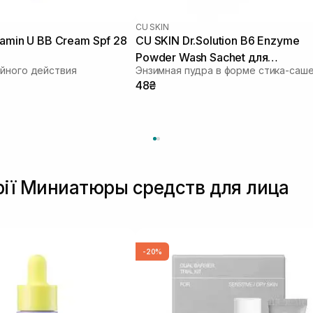
CU SKIN
tamin U BB Cream Spf 28
CU SKIN Dr.Solution B6 Enzyme
Powder Wash Sachet для
йного действия
проблемної та жирної шкіри 1шт
48₴
г
орії Миниатюры средств для лица
-20%