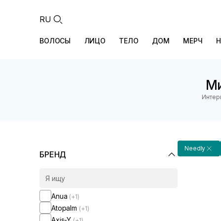
RU
ВОЛОСЫ
ЛИЦО
ТЕЛО
ДОМ
МЕРЧ
Н
Ми
Интер
Needly
БРЕНД
Anua
(+1)
Atopalm
(+1)
Axis-Y
(+1)