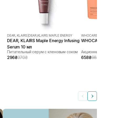
DEAR, KLAIRS
|
DEAR,KLAIRS MAPLE ENERGY
WHOCARES
DEAR, KLAIRS Maple Energy Infusing
WHOCARES Travel
Serum 10 мл
Питательный серум с кленовым соком
Акционный набор
296₴
370₴
658₴
987₴
КОС
Ка