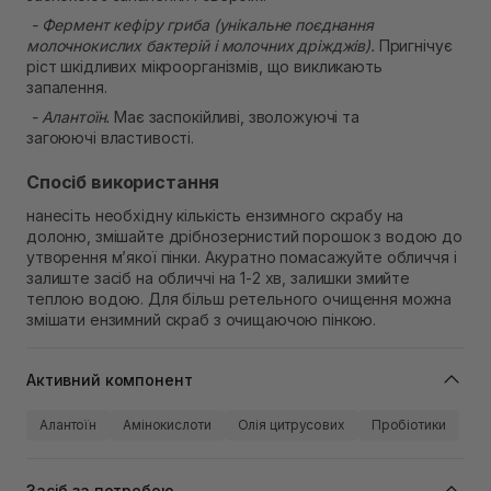
- Фермент кефіру гриба (унікальне поєднання
молочнокислих бактерій і молочних дріжджів).
Пригнічує
ріст шкідливих мікроорганізмів, що викликають
запалення.
- Алантоїн.
Має заспокійливі, зволожуючі та
загоюючі властивості.
Спосіб використання
нанесіть необхідну кількість ензимного скрабу на
долоню, змішайте дрібнозернистий порошок з водою до
утворення м’якої пінки. Акуратно помасажуйте обличчя і
залиште засіб на обличчі на 1-2 хв, залишки змийте
теплою водою. Для більш ретельного очищення можна
змішати ензимний скраб з очищаючою пінкою.
Активний компонент
Алантоїн
Амінокислоти
Олія цитрусових
Пробіотики
Засіб за потребою