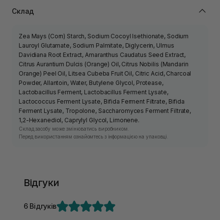
Склад
Zea Mays (Corn) Starch, Sodium Cocoyl Isethionate, Sodium
Lauroyl Glutamate, Sodium Palmitate, Diglycerin, Ulmus
Davidiana Root Extract, Amaranthus Caudatus Seed Extract,
Citrus Aurantium Dulcis (Orange) Oil, Citrus Nobilis (Mandarin
Orange) Peel Oil, Litsea Cubeba Fruit Oil, Citric Acid, Charcoal
Powder, Allantoin, Water, Butylene Glycol, Protease,
Lactobacillus Ferment, Lactobacillus Ferment Lysate,
Lactococcus Ferment Lysate, Bifida Ferment Filtrate, Bifida
Ferment Lysate, Tropolone, Saccharomyces Ferment Filtrate,
1,2-Hexanediol, Caprylyl Glycol, Limonene.
Склад засобу може змінюватись виробником.
Перед використанням ознайомтесь з інформацією на упаковці.
Відгуки
6 Відгуків