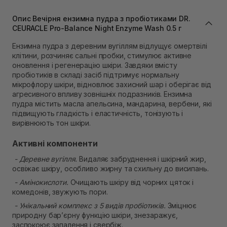
Самовивіз м. Львів, вул. Івана Франка 36
В наявності
Опис Вечірня ензимна пудра з пробіотиками DR.
Самовивіз м. Львів, вул. Степана Бандери 45
CEURACLE Pro-Balance Night Enzyme Wash 0.5 г
В наявності
Ензимна пудра з деревним вугіллям відлущує омертвілі
Самовивіз м. Рівне, вул. 16-го Липня, 15
клітини, розчиняє сальні пробки, стимулює активне
В наявності
оновлення і регенерацію шкіри. Завдяки вмісту
Самовивіз м. Рівне, вул. Кулика і Гудачека 23 (ТЦ
пробіотиків в складі засіб підтримує нормальну
Екватор)
мікрофлору шкіри, відновлює захисний шар і оберігає від
В наявності
агресивного впливу зовнішніх подразників. Ензимна
пудра містить масла апельсина, мандарина, вербени, які
підвищують гладкість і еластичність, тонізують і
вирівнюють тон шкіри.
Активні компоненти
- Деревне вугілля.
Видаляє забруднення і шкірний жир,
освіжає шкіру, особливо жирну та схильну до висипань.
- Амінокислоти.
Очищають шкіру від чорних цяток і
комедонів, звужують пори.
- Унікальний комплекс з 5 видів пробіотиків.
Зміцнює
природну бар’єрну функцію шкіри, знезаражує,
заспокоює запалення і свербіж.