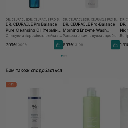
DR. CEURACLE
|
DR. CEURACLE PRO BALANCE
DR. CEURACLE
|
DR. CEURACLE PRO BALANCE
DR. 
DR. CEURACLE Pro Balance
DR. CEURACLE Pro-Balance
DR.
Pure Cleansing Oil (термін
Morning Enzyme Wash
Nig
Очищуюча гідрофільна олійка з пробіотиками
Ранкова ензимна пудра з пробіотиками
до 01.27р.) 155 мл
(термін до 01.27р.) 50 г
709₴
893₴
1 31
1 090₴
1 310₴
Вам також сподобається
-32%