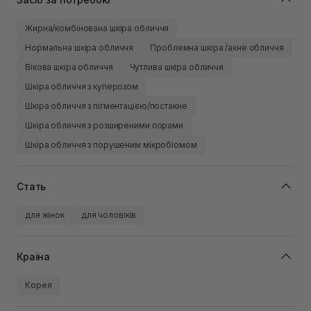
Жирна/комбінована шкіра обличчя
Нормальна шкіра обличчя
Проблемна шкіра /акне обличчя
Вікова шкіра обличчя
Чутлива шкіра обличчя
Шкіра обличчя з куперозом
Шкіра обличчя з пігментацією/постакне
Шкіра обличчя з розширеними порами
Шкіра обличчя з порушеним мікробіомом
Стать
для жінок
для чоловіків
Країна
Корея