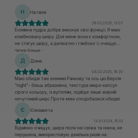
Н
Наталія
28.02.2026, 13:07
Ензимна пудра добре виконує свої функції. Я маю
комбіновану шкіру. Для мене вона є комфортною,
не стягує шкіру, а делікатно і глибоко її очищує
(пори чистенькі і їх менш помітно). Хочу відмітити,
Читати більше
що такої баночки вистачить десь на рік, за умови
Д
Діана
використання раз на тиждень. Рекомендую,
задоволена!
04.02.2025, 18:30
Маю обидві такі ензимкі.Ранкову та ось цю.Версія
“night"- більш абразивна, текстура мікро-капсул
сірого кольору, із вугіллям, підійде лише жирній
нечутливій шкірі. Проте мені сподобалися обидві
Є
Єлизавета
13.01.2024, 15:02
Відмінно очищує, шкіра після неї свіжа та ніжна, не
перушена, використовую декілька разів на