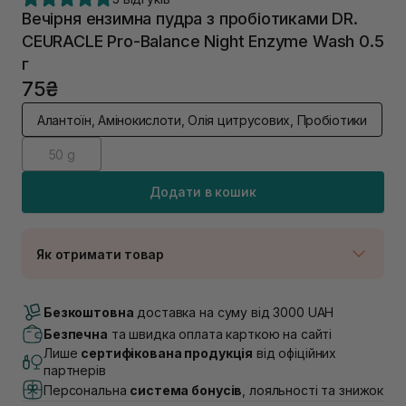
Вечірня ензимна пудра з пробіотиками DR.
CEURACLE Pro-Balance Night Enzyme Wash 0.5
г
75₴
Алантоїн, Амінокислоти, Олія цитрусових, Пробіотики
50 g
Додати в кошик
Як отримати товар
Доставка Новою Поштою
В наявності
Безкоштовна
доставка на суму від 3000 UAH
Самовивіз м. Луцьк, вул. Винниченка 4
Безпечна
та швидка оплата карткою на сайті
В наявності
Лише
сертифікована продукція
від офіційних
Самовивіз м. Львів, вул. Академіка Підстригача, 1В
партнерів
(Duck’s Lake)
Персональна
система бонусів
, лояльності та знижок
В наявності