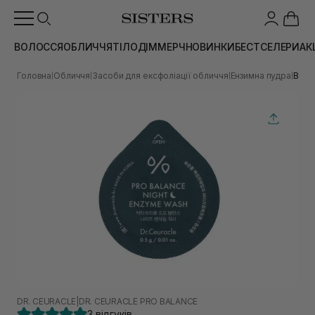
ВОЛОССЯ
ОБЛИЧЧЯ
ТІЛО
ДІМ
МЕРЧ
НОВИНКИ
БЕСТСЕЛЕРИ
АК
Головна
Обличчя
Засоби для ексфоліації обличчя
Ензимна пудра
Вечі
|
|
|
|
DR. CEURACLE
|
DR. CEURACLE PRO BALANCE
3 відгуків