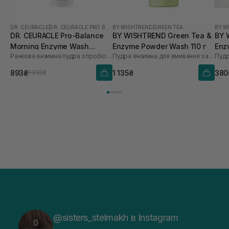
DR. CEURACLE
|
DR. CEURACLE PRO BALANCE
BY WISHTREND
|
GREEN TEA
BY W
DR. CEURACLE Pro-Balance
BY WISHTREND Green Tea &
BY 
Morning Enzyme Wash
Enzyme Powder Wash 110 г
Enz
Ранкова ензимна пудра з пробіотиками
Пудра ензимна для вмивання з ароматом матчі
(термін до 01.27р.) 50 г
шт
893₴
1 135₴
380
1 310₴
@sisters_stelmakh в Instagram