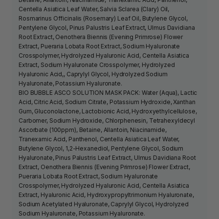
Centella Asiatica Leaf Water, Salvia Sclarea (Clary) Oil,
Rosmarinus Officinalis (Rosemary) Leaf Oil, Butylene Glycol,
Pentylene Glycol, Pinus Palustris Leaf Extract, Ulmus Davidiana
Root Extract, Oenothera Biennis (Evening Primrose) Flower
Extract, Pueraria Lobata Root Extract, Sodium Hyaluronate
Crosspolymer, Hydrolyzed Hyaluronic Acid, Centella Asiatica
Extract, Sodium Hyaluronate Crosspolymer, Hydrolyzed
Hyaluronic Acid,, Caprylyl Glycol, Hydrolyzed Sodium
Hyaluronate, Potassium Hyaluronate.
BIO BUBBLE ASCO SOLUTION MASK PACK: Water (Aqua), Lactic
Acid, Citric Acid, Sodium Citrate, Potassium Hydroxide, Xanthan
Gum, Gluconolactone, Lactobionic Acid, Hydroxyethylcellulose,
Carbomer, Sodium Hydroxide, Chlorphenesin, Tetrahexyldecyl
Ascorbate (100ppm), Betaine, Allantoin, Niacinamide,
Tranexamic Acid, Panthenol, Centella Asiatica Leaf Water,
Butylene Glycol, 1,2-Hexanediol, Pentylene Glycol, Sodium
Hyaluronate, Pinus Palustris Leaf Extract, Ulmus Davidiana Root
Extract, Oenothera Biennis (Evening Primrose) Flower Extract,
Pueraria Lobata Root Extract, Sodium Hyaluronate
Crosspolymer, Hydrolyzed Hyaluronic Acid, Centella Asiatica
Extract, Hyaluronic Acid, Hydroxypropyltrimonium Hyaluronate,
Sodium Acetylated Hyaluronate, Caprylyl Glycol, Hydrolyzed
Sodium Hyaluronate, Potassium Hyaluronate.