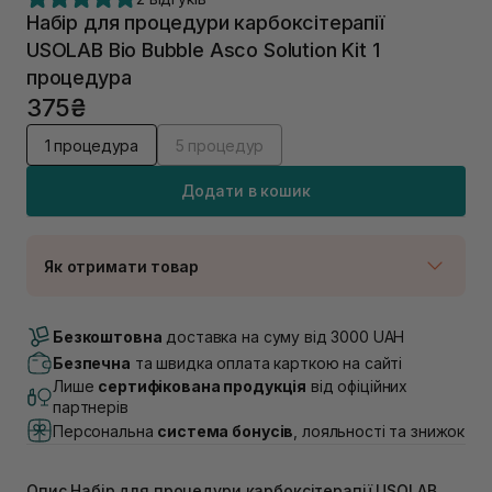
Набір для процедури карбоксітерапії
USOLAB Bio Bubble Asco Solution Kit 1
процедура
375₴
1 процедура
5 процедур
Додати в кошик
Як отримати товар
Доставка Новою Поштою
В наявності
Безкоштовна
доставка на суму від 3000 UAH
Самовивіз м. Луцьк, вул. Винниченка 4
Безпечна
та швидка оплата карткою на сайті
В наявності
Лише
сертифікована продукція
від офіційних
Самовивіз м. Львів, вул. Академіка Підстригача, 1В
партнерів
(Duck’s Lake)
Персональна
система бонусів
, лояльності та знижок
В наявності
Самовивіз м. Львів, вул. Івана Франка 36
В наявності
Опис Набір для процедури карбоксітерапії USOLAB