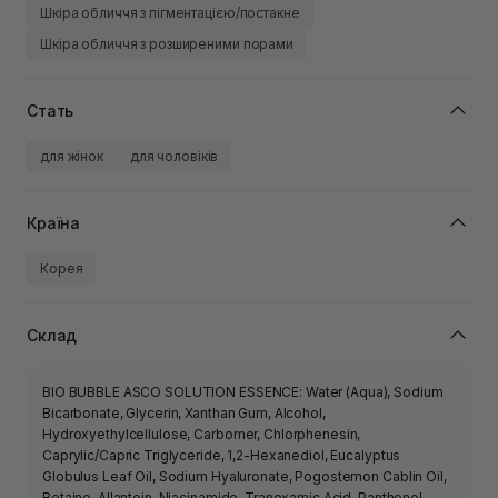
Шкіра обличчя з пігментацією/постакне
Шкіра обличчя з розширеними порами
Стать
для жінок
для чоловіків
Країна
Корея
Склад
BIO BUBBLE ASCO SOLUTION ESSENCE: Water (Aqua), Sodium
Bicarbonate, Glycerin, Xanthan Gum, Alcohol,
Hydroxyethylcellulose, Carbomer, Chlorphenesin,
Caprylic/Capric Triglyceride, 1,2-Hexanediol, Eucalyptus
Globulus Leaf Oil, Sodium Hyaluronate, Pogostemon Cablin Oil,
Betaine, Allantoin, Niacinamide, Tranexamic Acid, Panthenol,