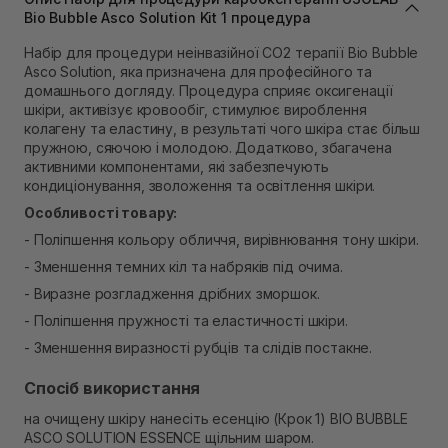
Самовивіз м. Львів, вул. Степана Бандери 45
Bio Bubble Asco Solution Kit 1 процедура
В наявності
Набір для процедури неінвазійної CO2 терапії Bio Bubble
Самовивіз м. Рівне, вул. 16-го Липня, 15
Asco Solution, яка призначена для професійного та
В наявності
домашнього догляду. Процедура сприяє оксигенації
Самовивіз м. Рівне, вул. Кулика і Гудачека 23 (ТЦ
шкіри, активізує кровообіг, стимулює вироблення
Екватор)
колагену та еластину, в результаті чого шкіра стає більш
В наявності
пружною, сяючою і молодою. Додатково, збагачена
активними компонентами, які забезпечують
кондиціонування, зволоження та освітлення шкіри.
Особливості товару:
- Поліпшення кольору обличчя, вирівнювання тону шкіри.
- Зменшення темних кіл та набряків під очима.
- Виразне розгладження дрібних зморшок.
- Поліпшення пружності та еластичності шкіри.
- Зменшення виразності рубців та слідів постакне.
Спосіб використання
на очищену шкіру нанесіть есенцію (Крок 1) BIO BUBBLE
ASCO SOLUTION ESSENCE щільним шаром.