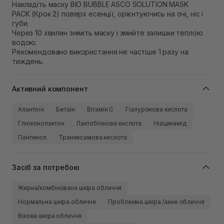
Накладіть маску BIO BUBBLE ASCO SOLUTION MASK
PACK (Крок 2) поверх есенції, орієнтуючись на очі, ніс і
губи.
Через 10 хвилин зніміть маску і змийте залишки теплою
водою.
Рекомендовано використання не частіше 1 разу на
тиждень.
Активний компонент
Алантоїн
Бетаїн
Вітамін C
Гіалуронова кислота
Глюконолактон
Лактобіонова кислота
Ніацинамід
Пантенол
Транексамова кислота
Засіб за потребою
Жирна/комбінована шкіра обличчя
Нормальна шкіра обличчя
Проблемна шкіра /акне обличчя
Вікова шкіра обличчя