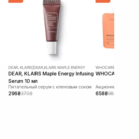
DEAR, KLAIRS
|
DEAR,KLAIRS MAPLE ENERGY
WHOCARES
DEAR, KLAIRS Maple Energy Infusing
WHOCARES Travel
Serum 10 мл
Питательный серум с кленовым соком
Акционный набор
296₴
370₴
658₴
987₴