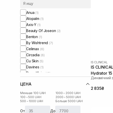
Anua
(1)
Atopalm
(1)
Axis-Y
(1)
Beauty Of Joseon
(2)
Benton
(1)
By Wishtrend
(7)
Celimax
(6)
Circadia
(6)
Cu Skin
(5)
IS CLINICAL
IS CLINICA
Davines
(1)
Hydrator 15
Dear, Klairs
(17)
Динамічний
Dr. Althea
(2)
ЦЕНА
Dr. Ceuracle
(9)
2 835₴
Dr.Reju-All
(2)
Меньше 100 UAH
1000 – 2000 UAH
Erborian
100 – 500 UAH
2000 – 5000 UAH
(7)
500 – 1000 UAH
Больше 5000 UAH
Geek and Gorgeous
(1)
Hugs
(3)
От
До