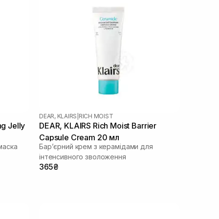
DEAR, KLAIRS
|
RICH MOIST
g Jelly
DEAR, KLAIRS Rich Moist Barrier
Capsule Cream 20 мл
маска
Бар’єрний крем з керамідами для
інтенсивного зволоження
365₴