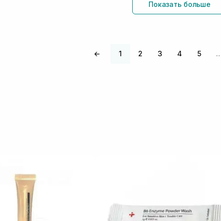
Показать больше
←
1
2
3
4
5