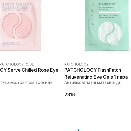
PATCHOLOGY ROSE
PATCHOLOGY
 Serve Chilled Rose Eye
PATCHOLOGY FlashPatch
Rejuvenating Eye Gels 1 пара
атчі з екстрактом троянди
Антивікові патчі миттєвої дії
231₴