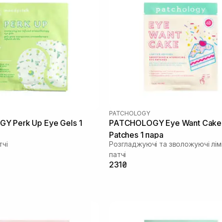
PATCHOLOGY
 Perk Up Eye Gels 1
PATCHOLOGY Eye Want Cake
Patches 1 пара
тчі
Розгладжуючі та зволожуючі лім
патчі
231₴