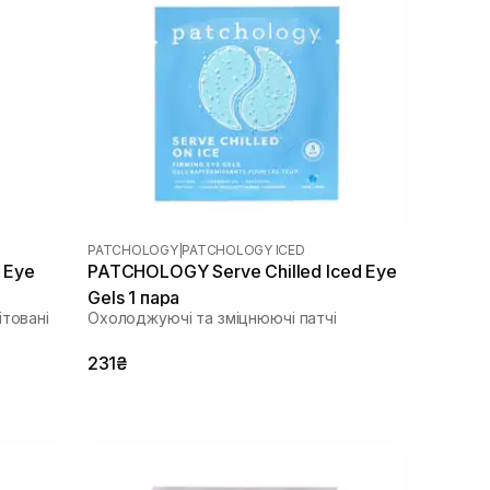
PATCHOLOGY
|
PATCHOLOGY ICED
 Eye
PATCHOLOGY Serve Chilled Iced Eye
Gels 1 пара
ітовані
Охолоджуючі та зміцнюючі патчі
231₴