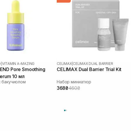
D
|
VITAMIN A-MAZING
CELIMAX
|
CELIMAX DUAL BARRIER
END Pore Smoothing
CELIMAX Dual Barrier Trial Kit
Serum 10 мл
с бакучиолом
Набор миниатюр
368₴
460₴