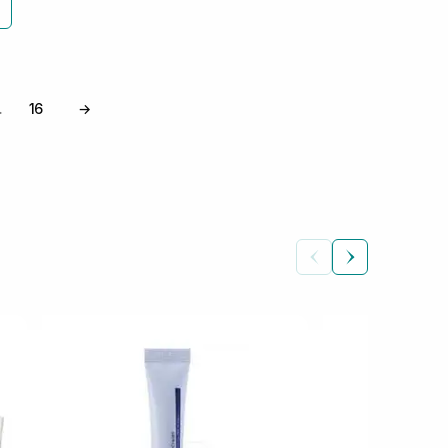
16
→
…