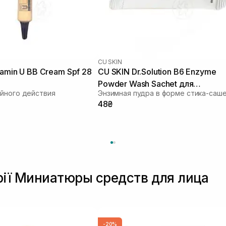
CU SKIN
tamin U BB Cream Spf 28
CU SKIN Dr.Solution B6 Enzyme
Powder Wash Sachet для
йного действия
проблемної та жирної шкіри 1шт
48₴
г
орії Миниатюры средств для лица
-20%