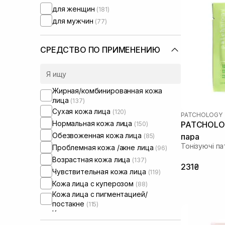
Usolab
для женщин
(3)
(181)
VT Cosmetics
для мужчин
(77)
(1)
WhoCares
(2)
СРЕДСТВО ПО ПРИМЕНЕНИЮ
Жирная/комбинированная кожа
лица
(137)
Сухая кожа лица
(120)
PATCHOLOGY
Нормальная кожа лица
PATCHOLOGY
(150)
Обезвоженная кожа лица
пара
(85)
Тонізуючі па
Проблемная кожа /акне лица
(96)
Возрастная кожа лица
(137)
231₴
Чувствительная кожа лица
(119)
Кожа лица с куперозом
(88)
Кожа лица с пигментацией/
постакне
(115)
Кожа лица с расширенными порами
(87)