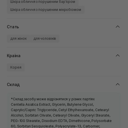
Шкіра обличчя з порушеним барʼєром
Шкіра обличчя з порушеним мікробіомом
Стать
для жінок
для чоловіків
Країна
Корея
Склад
*Склад засобу може відрізнятися у різних партіях
Centella Asiatica Extract, Glycerin, Butylene Glycol,
Caprylic/Capric Triglyceride, Cetyl Ethylhexanoate, Cetearyl
Alcohol, Sorbitan Olivate, Cetearyl Olivate, Glyceryl Stearate,
PEG-100 Stearate, Disodium EDTA, Dimethicone, Polysorbate
60, Sorbitan Sesquioleate, Polyacrylate-13, Carbomer,