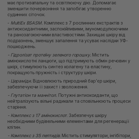
має протизапальну та освітлюючу дію. Допомагає
зменшити почервоніння та запобігає утворенню
судинних сіточок.
-
MultiEx BSASM.
Комплекс з 7 рослинних екстрактів з
антиоксидантними, заспокійливими, імуномодулюючими
та ранозагоюючими властивостями. Захищає шкіру від
подразнень, зменшує запалення та усуває наслідки УФ-
пошкоджень.
- Гідролізат протеїну зеленого горошку.
Містить
амінокислотні ланцюги, що підтримують обмін речовин у
шкірі, стимулюють синтез колагену та еластину,
покращують пружність і структуру шкіри.
- Цераміди.
Відновлюють природний бар’єр шкіри,
забезпечуючи її захист і зволоження.
- Глутатіон та маннітол.
Потужні антиоксиданти, що
нейтралізують вільні радикали та сповільнюють процеси
старіння.
- Комплекс з 17 амінокислот
. Забезпечує шкіру
необхідними будівельними елементами для регенерації
клітин.
- Комплекс з 35 пептидів
. Містить стимулятори, інгібітори,