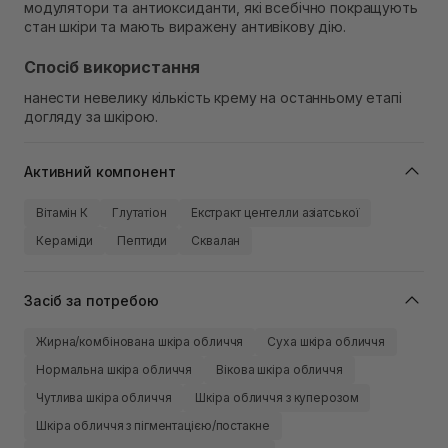
модулятори та антиоксиданти, які всебічно покращують
стан шкіри та мають виражену антивікову дію.
Спосіб використання
нанести невелику кількість крему на останньому етапі
догляду за шкірою.
Активний компонент
Вітамін К
Глутатіон
Екстракт центелли азіатської
Кераміди
Пептиди
Сквалан
Засіб за потребою
Жирна/комбінована шкіра обличчя
Суха шкіра обличчя
Нормальна шкіра обличчя
Вікова шкіра обличчя
Чутлива шкіра обличчя
Шкіра обличчя з куперозом
Шкіра обличчя з пігментацією/постакне