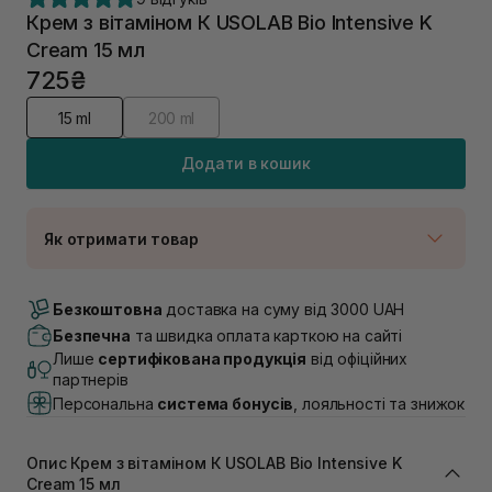
Крем з вітаміном К USOLAB Bio Intensive K
Cream 15 мл
725₴
15 ml
200 ml
Додати в кошик
Як отримати товар
Доставка Новою Поштою
В наявності
Безкоштовна
доставка на суму від 3000 UAH
Самовивіз м. Луцьк, вул. Винниченка 4
Безпечна
та швидка оплата карткою на сайті
В наявності
Лише
сертифікована продукція
від офіційних
Самовивіз м. Львів, вул. Академіка Підстригача, 1В
партнерів
(Duck’s Lake)
Персональна
система бонусів
, лояльності та знижок
В наявності
Самовивіз м. Львів, вул. Івана Франка 36
В наявності
Опис Крем з вітаміном К USOLAB Bio Intensive K
Самовивіз м. Львів, вул. Степана Бандери 45
Cream 15 мл