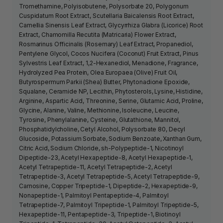
Tromethamine, Polyisobutene, Polysorbate 20, Polygonum
Cuspidatum Root Extract, Scutellaria Baicalensis Root Extract,
Camellia Sinensis Leaf Extract, Glycyrrhiza Glabra (Licorice) Root
Extract, Chamomilla Recutita (Matricaria) Flower Extract,
Rosmarinus Officinalis (Rosemary) Leaf Extract, Propanediol,
Pentylene Glycol, Cocos Nucifera (Coconut) Fruit Extract, Pinus
Sylvestris Leaf Extract, 1,2-Hexanediol, Menadione, Fragrance,
Hydrolyzed Pea Protein, Olea Europaea (Olive) Fruit Oil,
Butyrospermum Parkii (Shea) Butter, Phytonadione Epoxide,
Squalane, Ceramide NP, Lecithin, Phytosterols, Lysine, Histidine,
Arginine, Aspartic Acid, Threonine, Serine, Glutamic Acid, Proline,
Glycine, Alanine, Valine, Methionine, Isoleucine, Leucine,
Tyrosine, Phenylalanine, Cysteine, Glutathione, Mannitol,
Phosphatidylcholine, Cetyl Alcohol, Polysorbate 80, Decyl
Glucoside, Potassium Sorbate, Sodium Benzoate, Xanthan Gum,
Citric Acid, Sodium Chloride, sh-Polypeptide-1, Nicotinoyl
Dipeptide-23, Acetyl Hexapeptide-8, Acetyl Hexapeptide-1,
Acetyl Tetrapeptide-11, Acetyl Tetrapeptide-2, Acetyl
Tetrapeptide-3, Acetyl Tetrapeptide-5, Acetyl Tetrapeptide-9,
Carnosine, Copper Tripeptide-1, Dipeptide-2, Hexapeptide-9,
Nonapeptide-1, Palmitoyl Pentapeptide-4, Palmitoyl
Tetrapeptide-7, Palmitoyl Tripeptide-1, Palmitoyl Tripeptide-5,
Hexapeptide-11, Pentapeptide-3, Tripeptide-1, Biotinoyl