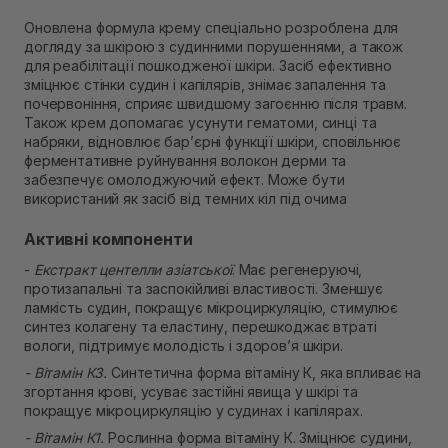
В наявності
Оновлена формула крему спеціально розроблена для
Самовивіз м. Рівне, вул. 16-го Липня, 15
догляду за шкірою з судинними порушеннями, а також
В наявності
для реабілітації пошкодженої шкіри. Засіб ефективно
Самовивіз м. Рівне, вул. Кулика і Гудачека 23 (ТЦ
зміцнює стінки судин і капілярів, знімає запалення та
Екватор)
почервоніння, сприяє швидшому загоєнню після травм.
В наявності
Також крем допомагає усунути гематоми, синці та
набряки, відновлює бар’єрні функції шкіри, сповільнює
ферментативне руйнування волокон дерми та
забезпечує омолоджуючий ефект. Може бути
використаний як засіб від темних кіл під очима
Активні компоненти
-
Екстракт центелли азіатської
. Має регенеруючі,
протизапальні та заспокійливі властивості. Зменшує
ламкість судин, покращує мікроциркуляцію, стимулює
синтез колагену та еластину, перешкоджає втраті
вологи, підтримує молодість і здоров’я шкіри.
- Вітамін К3.
Синтетична форма вітаміну К, яка впливає на
згортання крові, усуває застійні явища у шкірі та
покращує мікроциркуляцію у судинах і капілярах.
- Вітамін К1.
Рослинна форма вітаміну К. Зміцнює судини,