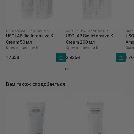
USOLAB
|
USOLAB VITAMIN K
USOLAB
|
USOLAB VITAMIN K
USO
USOLAB Bio Intensive K
USOLAB Bio Intensive K
USO
Cream 50 мл
Cream 200 мл
Amp
Крем з вітаміном К
Крем з вітаміном К
1 765₴
2 935₴
1 7
Вам також сподобається