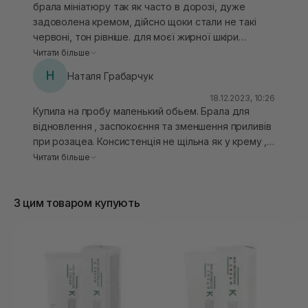
дуже допомогли мені у відновленні стану моєї
брала мініатюру так як часто в дорозі, дуже
шкіри: відновився бар’єр, почервонінь стало
задоволена кремом, дійсно щоки стали не такі
менше, стан шкіри став набагато кращим. Тому
червоні, тон рівніше. для моєї жирної шкіри
однозначно вони залітають в мій топ засобів при
підійшов, але використовую не багато, тому 15 мл
Читати більше
розацеа. Крем від Usolab купила в об'ємі 200 мл,
вистачає на дуууууже довго. однозначно
Н
Наталя Грабарчук
так що точно вистачить на довго😅. Фото "до"
рекомендую тім, у кого розацеа
зроблене під деним світлом, фото "після" -
18.12.2023, 10:26
Купила на пробу маленький обьем. Брала для
ввечері з використанням спалаху. Але і так
відновлення , заспокоєння та зменшення приливів
різницю я думаю все рівно видно.
при розацеа. Консистенція не щільна як у крему ,
більш як лосьйон чи молочко. Від першого
Читати більше
нанесення дійсно є позитивне враження на ранок.
Рівномірний тон, зменшення подразнення ,
З цим товаром купують
почервоніння, має загоювалтні властивості. Але
для себопрофіцитноі шкіри трішки важкуватий.
Зараз на період зими ще ок , на літо мабудь
краще з цієї лінійки купувати серум. А так , гарний
продукт 👍