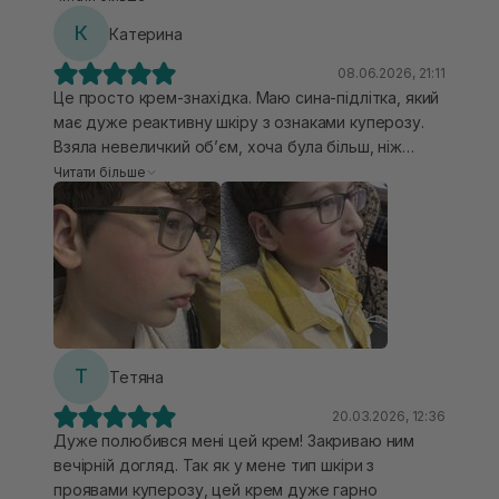
працює з почервоніннями. Використовую в
К
Катерина
тандемі зі спреєм з цієї ж лінійки.
08.06.2026, 21:11
Це просто крем-знахідка. Маю сина-підлітка, який
має дуже реактивну шкіру з ознаками куперозу.
Взяла невеличкий обʼєм, хоча була більш, ніж
просто впевнена, що підійде, так як
Читати більше
використовувала тонер з цієї лінійки. І ось
результат 3-4 днів. Обовʼязково візьму великий
обʼєм цього крему!
Т
Тетяна
20.03.2026, 12:36
Дуже полюбився мені цей крем! Закриваю ним
вечірній догляд. Так як у мене тип шкіри з
проявами куперозу, цей крем дуже гарно