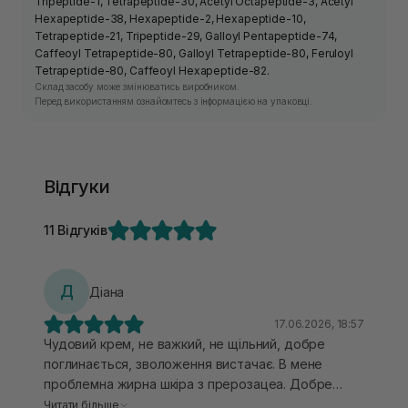
Tripeptide-1, Tetrapeptide-30, Acetyl Octapeptide-3, Acetyl
Hexapeptide-38, Hexapeptide-2, Hexapeptide-10,
Tetrapeptide-21, Tripeptide-29, Galloyl Pentapeptide-74,
Caffeoyl Tetrapeptide-80, Galloyl Tetrapeptide-80, Feruloyl
Tetrapeptide-80, Caffeoyl Hexapeptide-82.
Склад засобу може змінюватись виробником.
Перед використанням ознайомтесь з інформацією на упаковці.
Відгуки
11 Відгуків
Д
Діана
17.06.2026, 18:57
Чудовий крем, не важкий, не щільний, добре
поглинається, зволоження вистачає. В мене
проблемна жирна шкіра з прерозацеа. Добре
відновлює шкіру після азелаїнової кислоти та
Читати більше