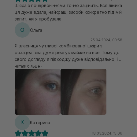
Шкіра з почервоніннями точно зацінить. Вся лінійка
ця дуже вдала, найкращі засоби конкретно під мій
запит, які я пробувала
О
Ольга
25.04.2024, 00:58
Я власниця чутливої комбінованої шкіри з
розацеа, яка дуже реагує майже на все. Тому до
свого догляду я підходжу дуже відповідально, і
тому стараюся купувати дійсно щось із хорошим
Читати більше
складом. Даний крем придбала саме під час
загострення розацеа, ще й був порушений
захисний бар’єр настільки, що не могла нічого
нанести на лице, воно наче пекло вогнем, відразу
червоніло. Користувалася через день з іншим
кремом від фірми Transparent Lab Barrier Restoring
Hydrating Cream. Текстура крему від Usolab
сподобалася. Він легко поглинається, іноді
К
Катерина
залишається липкість, але це в тому випадку,
коли крему нанести забагато. Ці два дані засоби
18.03.2024, 15:06