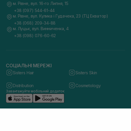
м. Рівне, вул. 16-го Липня, 15
+38 (097) 544-61-44
м. Рівне, вул. Кулика і Гудачека, 23 (ТЦ Екватор)
+38 (068) 209-34-88
м. Луцьк, вул. Винниченка, 4
+38 (098) 076-60-62
СОЦІАЛЬНІ МЕРЕЖІ
Sisters Hair
Sisters Skin
Distribution
Cosmetology
Завантажуйте мобільний додаток
© 2026 sisters.co.ua. Всі права захищено