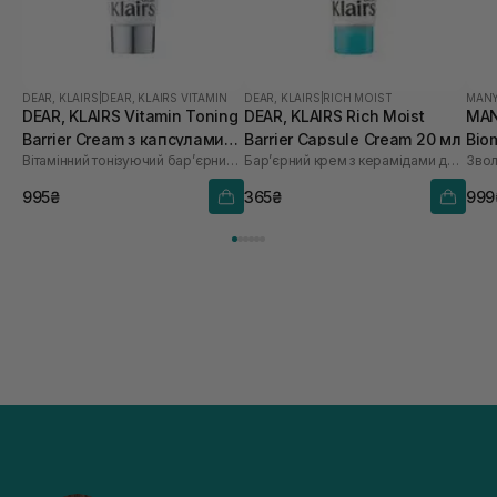
DEAR, KLAIRS
|
DEAR, KLAIRS VITAMIN
DEAR, KLAIRS
|
RICH MOIST
MANY
DEAR, KLAIRS Vitamin Toning
DEAR, KLAIRS Rich Moist
MAN
Barrier Cream з капсулами
Barrier Capsule Cream 20 мл
Bio
Вітамінний тонізуючий бар’єрний крем
Бар’єрний крем з керамідами для інтенсивного зволоження
вітаміну C 60 мл
мл
995₴
365₴
999