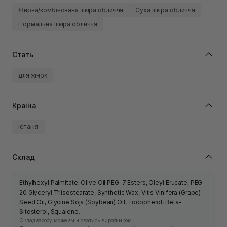
Жирна/комбінована шкіра обличчя
Суха шкіра обличчя
Нормальна шкіра обличчя
Стать
для жінок
Країна
Іспанія
Склад
Ethylhexyl Palmitate, Olive Oil PEG-7 Esters, Oleyl Erucate, PEG-
20 Glyceryl Triisostearate, Synthetic Wax, Vitis Vinifera (Grape)
Seed Oil, Glycine Soja (Soybean) Oil, Tocopherol, Beta-
Sitosterol, Squalene.
Склад засобу може змінюватись виробником.