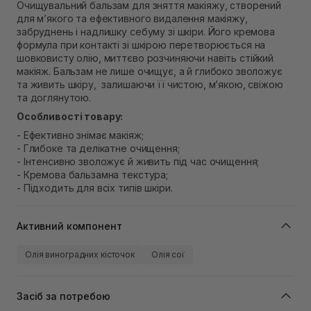
Самовивіз м. Рівне, вул. 16-го Липня, 15
Очищувальний бальзам для зняття макіяжу, створений
для м’якого та ефективного видалення макіяжу,
В наявності
Самовивіз м. Рівне, вул. Кулика і Гудачека 23 (ТЦ
забруднень і надлишку себуму зі шкіри. Його кремова
Екватор)
формула при контакті зі шкірою перетворюється на
Немає в наявності!
шовковисту олію, миттєво розчиняючи навіть стійкий
макіяж. Бальзам не лише очищує, а й глибоко зволожує
та живить шкіру, залишаючи її чистою, м’якою, свіжою
та доглянутою.
Особливості товару:
- Ефективно знімає макіяж;
- Глибоке та делікатне очищення;
- Інтенсивно зволожує й живить під час очищення;
- Кремова бальзамна текстура;
- Підходить для всіх типів шкіри.
Активний компонент
Олія виноградних кісточок
Олія сої
Засіб за потребою