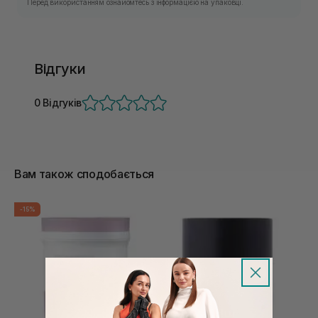
Перед використанням ознайомтесь з інформацією на упаковці.
Відгуки
0 Відгуків
Вам також сподобається
-15%