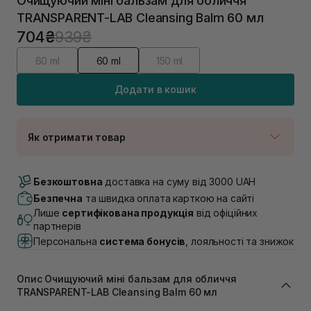
Очищуючий міні бальзам для обличчя
TRANSPARENT-LAB Cleansing Balm 60 мл
704₴
939₴
60 ml
60 ml
150 ml
Додати в кошик
Як отримати товар
Доставка Новою Поштою
В наявності
Безкоштовна
доставка на суму від 3000 UAH
Самовивіз м. Луцьк, вул. Винниченка 4
Безпечна
та швидка оплата карткою на сайті
Немає в наявності!
Лише
сертифікована продукція
від офіційних
Самовивіз м. Львів, вул. Академіка Підстригача, 1В
партнерів
(Duck’s Lake)
Персональна
система бонусів
, лояльності та знижок
Немає в наявності!
Самовивіз м. Львів, вул. Івана Франка 36
Немає в наявності!
Опис Очищуючий міні бальзам для обличчя
Самовивіз м. Львів, вул. Степана Бандери 45
TRANSPARENT-LAB Cleansing Balm 60 мл
Немає в наявності!