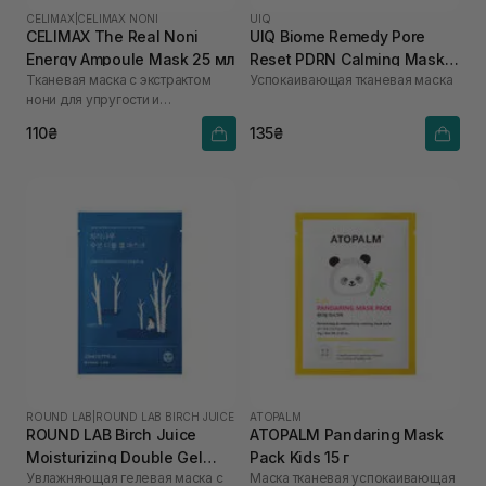
CELIMAX
|
CELIMAX NONI
UIQ
CELIMAX The Real Noni
UIQ Biome Remedy Pore
Energy Ampoule Mask 25 мл
Reset PDRN Calming Mask
Тканевая маска с экстрактом
Успокаивающая тканевая маска
Sheet 22 мл
нони для упругости и
обновления кожи
110₴
135₴
ROUND LAB
|
ROUND LAB BIRCH JUICE
ATOPALM
ROUND LAB Birch Juice
ATOPALM Pandaring Mask
Moisturizing Double Gel
Pack Kids 15 г
Увлажняющая гелевая маска с
Маска тканевая успокаивающая
Mask 23 мл