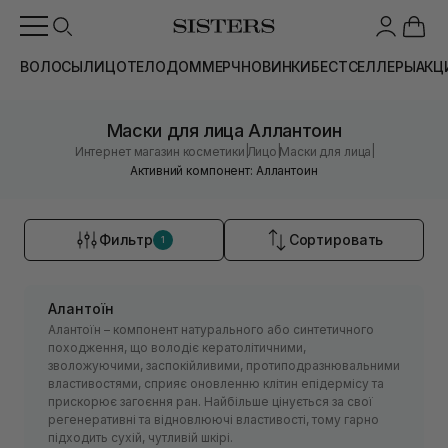
ВОЛОСЫ
ЛИЦО
ТЕЛО
ДОМ
МЕРЧ
НОВИНКИ
БЕСТСЕЛЛЕРЫ
АКЦ
Маски для лица Аллантоин
|
|
|
Интернет магазин косметики
Лицо
Маски для лица
Активний компонент: Аллантоин
Фильтр
Сортировать
1
Алантоїн
Алантоїн – компонент натурального або синтетичного
походження, що володіє кератолітичними,
зволожуючими, заспокійливими, протиподразнювальними
властивостями, сприяє оновленню клітин епідермісу та
прискорює загоєння ран. Найбільше цінується за свої
регенеративні та відновлюючі властивості, тому гарно
підходить сухій, чутливій шкірі.