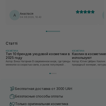
лека
по
Анастасія
А
04.08.2026, 16:43
Статті
КОСМЕТИКА
КОСМЕТИКА
Топ 10 брендов уходовой косметики в
Каолин в косметике:
2025 году
используют
Автор: Вика Нагорная В современном мире, где тренды
Автор: Юлия Цебрик Каолин в косметологии – это
меняются со скоростью света, а рынок популярной
природный минерал, натурал
косметики переполнен новыми предложениями, выбор
имеет множество преимущес
средства для ухода становится настоящим вызовом....
головы, благодаря большому 
Бесплатная доставка от 3000 UAH
Безопасные способы оплаты
Только оригинальная косметика