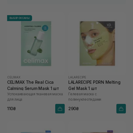
ВЫБОР ОКСАНЫ
CELIMAX
LALARECIPE
CELIMAX The Real Cica
LALARECIPE PDRN Melting
Calming Serum Mask 1 шт
Gel Mask 1 шт
Успокаивающая тканевая маска
Гелевая маска с
для лица
полинуклеотидами
110₴
290₴