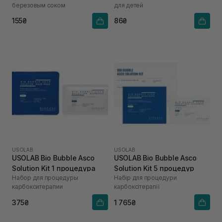
березовым соком
для детей
155₴
86₴
USOLAB
USOLAB
USOLAB Bio Bubble Asco
USOLAB Bio Bubble Asco
Solution Kit 1 процедура
Solution Kit 5 процедур
Набор для процедуры
Набір для процедури
карбокситерапии
карбоксітерапії
375₴
1 765₴