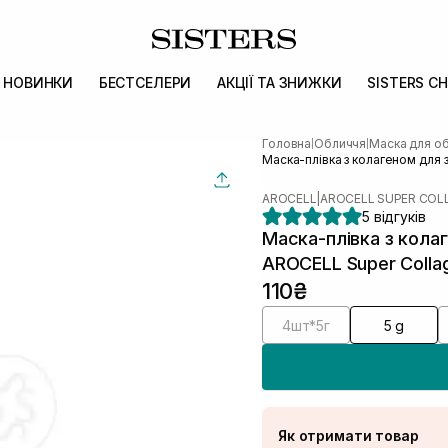
НОВИНКИ
БЕСТСЕЛЕРИ
АКЦІЇ ТА ЗНИЖКИ
SISTERS CH
Головна
Обличчя
Маска для о
|
|
Маска-плівка з колагеном для 
AROCELL
|
AROCELL SUPER COL
5 відгуків
Маска-плівка з кола
AROCELL Super Collag
110₴
4шт*5г
5 g
Як отримати товар