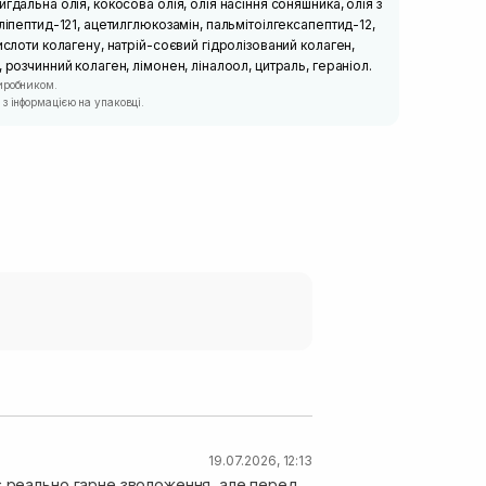
гдальна олія, кокосова олія, олія насіння соняшника, олія з
ліпептид-121, ацетилглюкозамін, пальмітоілгексапептид-12,
ислоти колагену, натрій-соєвий гідролізований колаген,
 розчинний колаген, лімонен, ліналоол, цитраль, гераніол.
иробником.
з інформацією на упаковці.
19.07.2026, 12:13
є реально гарне зволоження, але перед