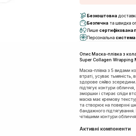
Доставка Новою По
Безкоштовна
Самовивіз м. Луцьк, 
доставка
Самовивіз м. Львів, в
Безпечна
та швидка оп
Lake)
Лише
сертифікована 
Самовивіз м. Львів, в
Персональна
система 
Самовивіз м. Львів, 
Самовивіз м. Рівне, ву
Опис Маска-плівка з кол
Самовивіз м. Рівне, в
Super Collagen Wrapping M
Маска-плівка з 5 видами к
втраті, усуває тьмяність, 
здорове сяйво зсередини. 
підтягує контури обличчя,
зморшки і стирає сліди вт
маска має кремову текстур
та створює на поверхні шк
бандажного підтягування. 
чіткішими контури обличчя
Активні компоненти