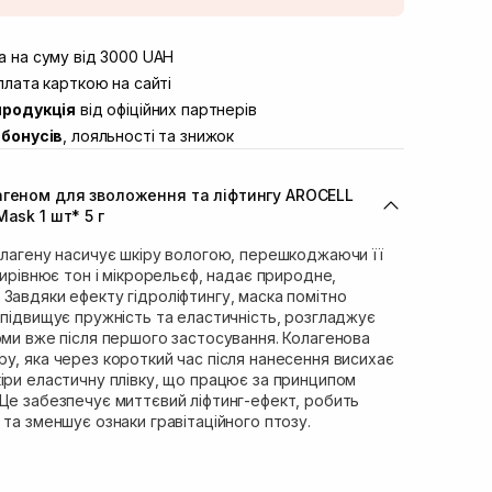
штою
В наявності
вул. Винниченка 4
 на суму від 3000 UAH
В наявності
ул. Академіка Підстригача, 1В (Duck’s
лата карткою на сайті
В наявності
продукція
від офіційних партнерів
ул. Івана Франка 36
В наявності
бонусів
, лояльності та знижок
вул. Степана Бандери 45
В наявності
л. 16-го Липня, 15
В наявності
агеном для зволоження та ліфтингу AROCELL
ул. Кулика і Гудачека 23 (ТЦ Екватор)
В наявності
ask 1 шт* 5 г
олагену насичує шкіру вологою, перешкоджаючи її
вирівнює тон і мікрорельєф, надає природне,
Завдяки ефекту гідроліфтингу, маска помітно
 підвищує пружність та еластичність, розгладжує
оми вже після першого застосування. Колагенова
у, яка через короткий час після нанесення висихає
іри еластичну плівку, що працює за принципом
Це забезпечує миттєвий ліфтинг-ефект, робить
 та зменшує ознаки гравітаційного птозу.