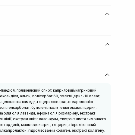
пандіол, полівініловий спирт, каприловий/каприновий
гександіол, альгін, полісорбат 60, полігліцерил-10 олеат,
, целюлозна камедь, гліцерилстеарат, стеаралконію
ропіленкарбонат, бутиленгліколь, етилгексилгліцерин,
а олія олія лаванди, ефірна олія розмарину, екстракт
ої лілії, екстракт квітів календули, екстракт листя лимонного
кт гарденії, мальтодекстрин, гліцерин, гідролізований
лікапролактон, гідролізований колаген, екстракт колагену,