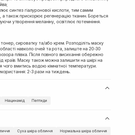
йва;
лює синтез гіалуронової кислоти, тим самим
 а також прискорює регенерацію тканин. Бореться
шуючи утворення меланіну, освітлює потемніння.
 тонер, сироватку та/або крем. Розподіліть маску
бласті навколо очей та рота, залиште на 20-30
розора плівка. Після повного висихання обережно
ід країв. Маску також можна залишити на шкірі на
ісля чого вмитись водою кімнатної температури.
користання: 2-3 рази на тиждень.
Ніацинамід
Пептиди
личчя
Суха шкіра обличчя
Нормальна шкіра обличчя