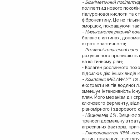
- Біоміметичний поліпепти
поліпептид нового поколінн
гіалуронової кислоти та ст
фібронектину. Це не тільк
зморшок, покращуючи такти
- Низькомолекулярний колаге
баланс в клітинах, допомаг
втраті еластичності;
- Розчинні колагенові нано-
рахунок чого проникають
на клітинному рівні;
- Колаген рослинного похо
підсилює дію інших видів 
- Комплекс MELAWAY™ 1%
екстракти квітів водяної л
зменшує інтенсивність існу
плям. Його механізм дії с
ключового ферменту, відпо
рівномірного і здорового 
- Ніацинамід 2%.
Зміцнює 
трансепідермальну втрату 
агресивних факторів, приг
- Глюконолактон (PHA-кис
клітин, покращує текстуру