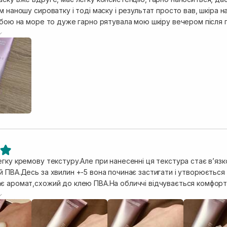
м наношу сироватку і тоді маску і результат просто вав, шкіра 
обою на море то дуже гарно рятувала мою шкіру вечером після п
наповнена шкіра. Однозначно рекомендую.
гку кремову текстуру.Але при нанесенні ця текстура стає вʼязко
 ПВА.Десь за хвилин +-5 вона починає застигати і утворюється 
є аромат,схожий до клею ПВА.На обличчі відчувається комфортн
ий😍 Обличчя,зволожене,наживлене і наповнене,по відчуттях на шк
яяння,пружність.Пори звужені,рівний тон.При нанесенні на шкіру
приємні відчуття.Відчуття оксамиту залишається надовго.Легко