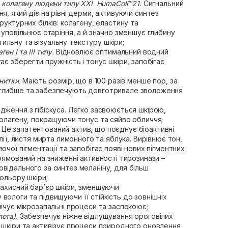
д колагену людини типу XXI HumaColl™21.
Сигнальний
я, який діє на рівні дерми, активуючи синтез
руктурних білків: колагену, еластину та
и уповільнює старіння, а й значно зменшує глибину
льну та візуальну текстуру шкіри;
н I та III типу.
Відновлює оптимальний водний
ає зберегти пружність і тонус шкіри, запобігає
нитки.
Мають розмір, що в 100 разів менше пор, за
 глибше та забезпечують довготривале зволоження
дження з гібіскуса. Легко засвоюється шкірою,
колагену, покращуючи тонус та сяйво обличчя;
.
Це запатентований актив, що поєднує біоактивні
ілії, листя мирта лимонного та яблука. Вирівнює тон,
ючої пігментації та запобігає появі нових пігментних
прямований на зниженні активності тирозинази –
відального за синтез меланіну, для більш
кольору шкіри;
захисний бар’єр шкіри, зменшуючи
вологи та підвищуючи її стійкість до зовнішніх
нічує мікрозапальні процеси та заспокоює;
лота).
Забезпечує ніжне відлущування ороговілих
 шкіри та активізує процеси природного оновлення,