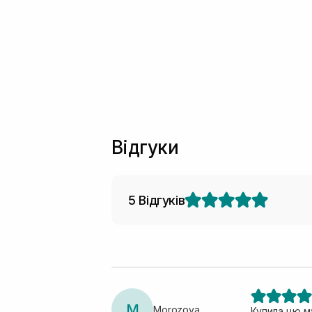
Відгуки
5 Відгуків
M
Morozova
Купила цю м