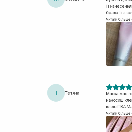
її нанесення
брала її з с
була свіжа 
Читати більше
Т
Тетяна
Маска має ле
наносиш клей
клею ПВА.Ма
неперевершен
Читати більше
оксамитове,с
маски.Дуже 