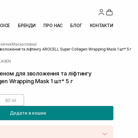
OICE
БРЕНДИ
ПРО НАС
БЛОГ
КОНТАКТИ
бличчя
Маска плівка
|
|
зволоження та ліфтингу AROCELL Super Collagen Wrapping Mask 1 шт* 5 г
LAGEN
геном для зволоження та ліфтингу
en Wrapping Mask 1 шт* 5 г
80 ml
Додати в кошик