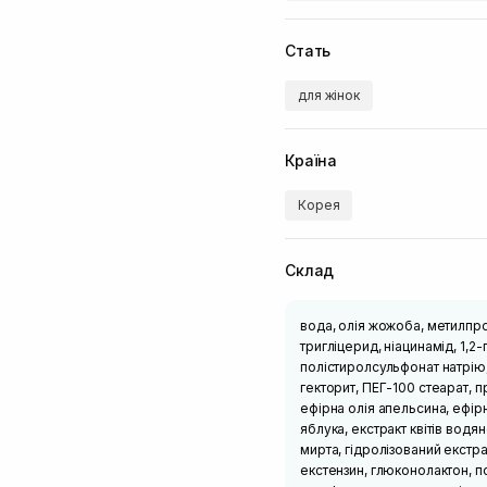
Стать
для жінок
Країна
Корея
Склад
вода, олія жожоба, метилпро
тригліцерид, ніацинамід, 1,2-
полістиролсульфонат натрію
гекторит, ПЕГ-100 стеарат, п
ефірна олія апельсина, ефірн
яблука, екстракт квітів водян
мирта, гідролізований екстра
екстензин, глюконолактон, по