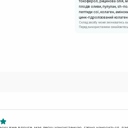
токоферол, рицинова олія, ми
плодів оливи, пулулан, sh-по
пептиди сої, колаген, амінок
цинк-гідролізований колаген,
Склад засобу може змінюватись в
Перед використанням ознайомтесь 
аску вже вдруге, має легку консистенцію, гарно наноситься, да