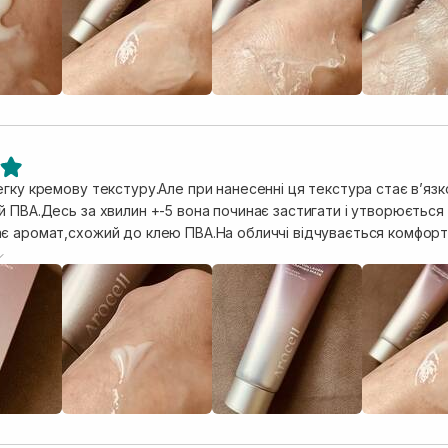
ивої шкіри чудово підійшла🫶
гку кремову текстуру.Але при нанесенні ця текстура стає вʼязко
 ПВА.Десь за хвилин +-5 вона починає застигати і утворюється 
є аромат,схожий до клею ПВА.На обличчі відчувається комфортн
ий😍 Обличчя,зволожене,наживлене і наповнене,по відчуттях на шк
яяння,пружність.Пори звужені,рівний тон.При нанесенні на шкіру
приємні відчуття.Відчуття оксамиту залишається надовго.Легко
ивої шкіри чудово підійшла🫶