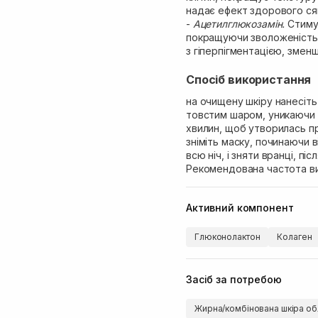
надає ефект здорового ся
-
Ацетилглюкозамін.
Стиму
покращуючи зволоженість,
з гіперпігментацією, змен
Спосіб використання
на очищену шкіру нанесіть
товстим шаром, уникаючи о
хвилин, щоб утворилась п
зніміть маску, починаючи в
всю ніч, і зняти вранці, п
Рекомендована частота ви
Активний компонент
Глюконолактон
Колаген
Засіб за потребою
Жирна/комбінована шкіра об