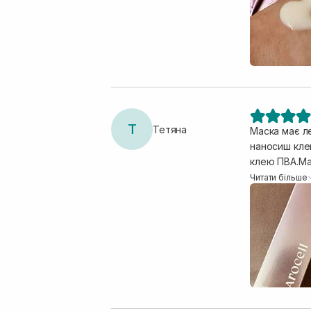
вікової чутл
Т
Тетяна
Маска має ле
наносиш клей
клею ПВА.Ма
неперевершен
Читати більше
оксамитове,с
маски.Дуже 
вікової чутл