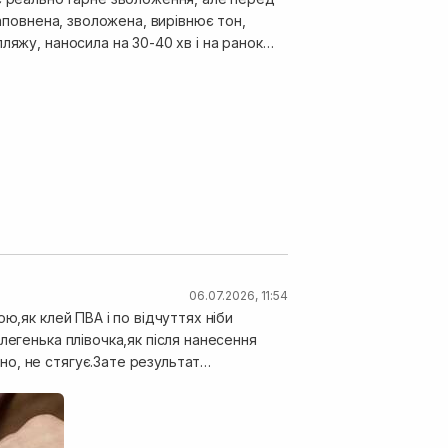
наповнена, зволожена, вирівнює тон,
ляжу, наносила на 30-40 хв і на ранок
06.07.2026, 11:54
ю,як клей ПВА і по відчуттях ніби
легенька плівочка,як після нанесення
о, не стягує.Зате результат
ірі, наче
 відчувається свіжість і холодок від
 знімається тоненькою плівкою.Для